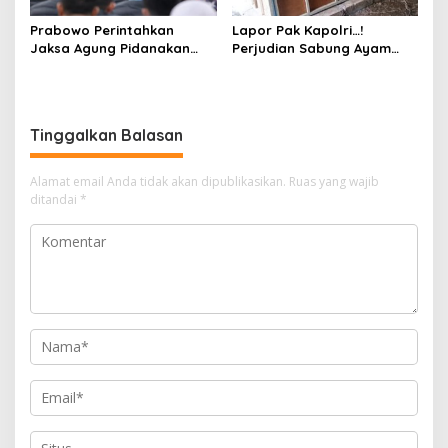
Prabowo Perintahkan
Lapor Pak Kapolri…!
Jaksa Agung Pidanakan
Perjudian Sabung Ayam
Penambang Ilegal
dan Dadu di Sedati
Sidoarjo Buka Kembali,
Diduga Libatkan Oknum
Aparat dan Media
Tinggalkan Balasan
Alamat email Anda tidak akan dipublikasikan.
Ruas yang wajib
ditandai
*