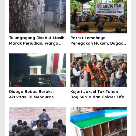
s
i
p
o
s
Tulungagung Disebut Masih
Potret Lemahnya
Marak Perjudian, Warga
Penegakan Hukum, Dugaan
Desak Penindakan Tegas
Aktivitas Judi di
hingga Usut Dugaan Beking
Tulungagung Tuai Sorotan
Diduga Bebas Beraksi,
Kejari Jaksel Tak Tahan
Aktivitas JB Menguras
Roy Suryo dan Dokter Tifa,
Solar Bersubsidi di
Pertimbangkan Jaminan
Bojonegoro Jadi Sorotan
Keluarga dan Kepastian
Warga
Hukum