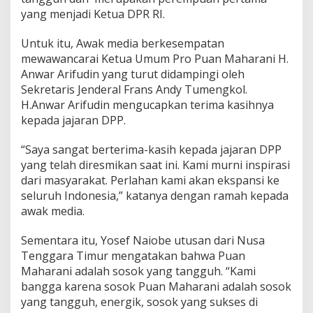
2
yang menjadi Ketua DPR RI.
4
-
Untuk itu, Awak media berkesempatan
2
0
mewawancarai Ketua Umum Pro Puan Maharani H.
2
Anwar Arifudin yang turut didampingi oleh
9
Sekretaris Jenderal Frans Andy Tumengkol.
H.Anwar Arifudin mengucapkan terima kasihnya
kepada jajaran DPP.
“Saya sangat berterima-kasih kepada jajaran DPP
yang telah diresmikan saat ini. Kami murni inspirasi
dari masyarakat. Perlahan kami akan ekspansi ke
seluruh Indonesia,” katanya dengan ramah kepada
awak media.
Sementara itu, Yosef Naiobe utusan dari Nusa
Tenggara Timur mengatakan bahwa Puan
Maharani adalah sosok yang tangguh. “Kami
bangga karena sosok Puan Maharani adalah sosok
yang tangguh, energik, sosok yang sukses di