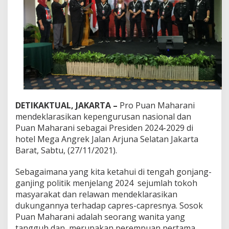
M
a
h
a
r
a
n
i
S
e
b
a
DETIKAKTUAL, JAKARTA –
Pro Puan Maharani
g
mendeklarasikan kepengurusan nasional dan
a
Puan Maharani sebagai Presiden 2024-2029 di
i
hotel Mega Angrek Jalan Arjuna Selatan Jakarta
P
Barat, Sabtu, (27/11/2021).
r
e
s
Sebagaimana yang kita ketahui di tengah gonjang-
i
ganjing politik menjelang 2024 sejumlah tokoh
d
masyarakat dan relawan mendeklarasikan
e
dukungannya terhadap capres-capresnya. Sosok
n
2
Puan Maharani adalah seorang wanita yang
0
tangguh dan merupakan perempuan pertama