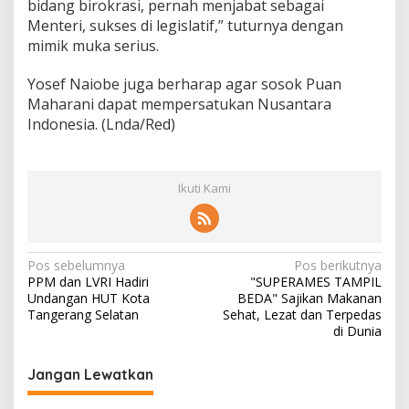
bidang birokrasi, pernah menjabat sebagai
Menteri, sukses di legislatif,” tuturnya dengan
mimik muka serius.
Yosef Naiobe juga berharap agar sosok Puan
Maharani dapat mempersatukan Nusantara
Indonesia. (Lnda/Red)
Ikuti Kami
N
Pos sebelumnya
Pos berikutnya
PPM dan LVRI Hadiri
"SUPERAMES TAMPIL
a
Undangan HUT Kota
BEDA" Sajikan Makanan
v
Tangerang Selatan
Sehat, Lezat dan Terpedas
di Dunia
i
g
Jangan Lewatkan
a