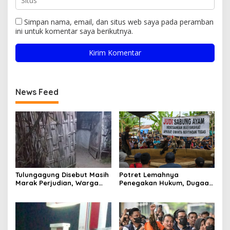
Simpan nama, email, dan situs web saya pada peramban
ini untuk komentar saya berikutnya.
News Feed
Tulungagung Disebut Masih
Potret Lemahnya
Marak Perjudian, Warga
Penegakan Hukum, Dugaan
Desak Penindakan Tegas
Aktivitas Judi di
hingga Usut Dugaan Beking
Tulungagung Tuai Sorotan