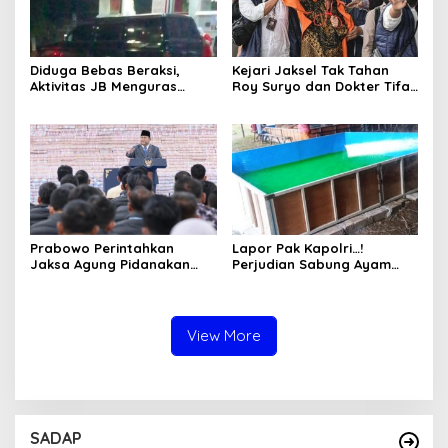
Diduga Bebas Beraksi,
Kejari Jaksel Tak Tahan
Aktivitas JB Menguras
Roy Suryo dan Dokter Tifa,
Solar Bersubsidi di
Pertimbangkan Jaminan
Bojonegoro Jadi Sorotan
Keluarga dan Kepastian
Warga
Hukum
Prabowo Perintahkan
Lapor Pak Kapolri…!
Jaksa Agung Pidanakan
Perjudian Sabung Ayam
Penambang Ilegal
dan Dadu di Sedati
Sidoarjo Buka Kembali,
Diduga Libatkan Oknum
Aparat dan Media
View More
SADAP