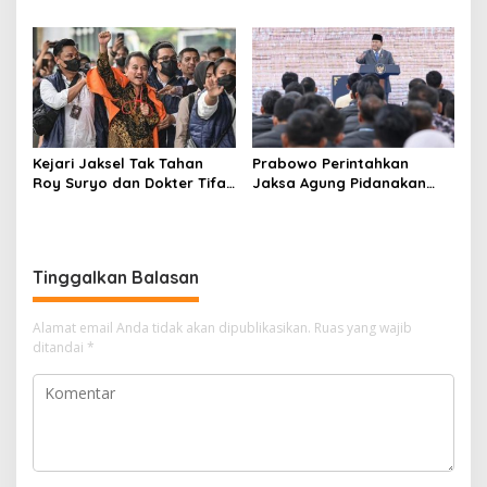
Aktivitas Judi di
Solar Bersubsidi di
Tulungagung Tuai Sorotan
Bojonegoro Jadi Sorotan
Warga
Kejari Jaksel Tak Tahan
Prabowo Perintahkan
Roy Suryo dan Dokter Tifa,
Jaksa Agung Pidanakan
Pertimbangkan Jaminan
Penambang Ilegal
Keluarga dan Kepastian
Hukum
Tinggalkan Balasan
Alamat email Anda tidak akan dipublikasikan.
Ruas yang wajib
ditandai
*