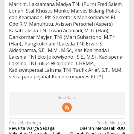
Maritim, Laksamana Madya TNI (Purn) Fred Salem
Lonan, Staf Khusus Menko Marves Bidang Politik
dan Keamanan, Plt. Sekretaris Menkomarves RI
Odo R.M Manuhutu, Asisten Personel (Aspers)
Kasal Laksda TNI Irwan Achmadi, M.Tr.(Han),
Dankormar Mayjen TNI (Mar) Suhartono, M.Tr
(Han)., Pangkolinlamil Laksda TNI Erwin S.
Aldedharma, S.E., M.M., M.Sc., Kas Koarmada I
Laksma TNI Eko Jokowiyono, S.E., M.Si., Kadispenal
Laksma TNI Julius Widjojono, CHRMP.,
Kadiswatpersal Laksma TNI Taufik Arief, S.T., M.M.,
serta para pejabat Kemenkomarves RI. [*]
Ikuti Kami
N
Pos sebelumnya
Pos berikutnya
Pewarta Warga Sebagai
Daerah Mendesak RUU
a
Kekuatan Masyarakat Sipil
Daerah Kepulauan Segera di