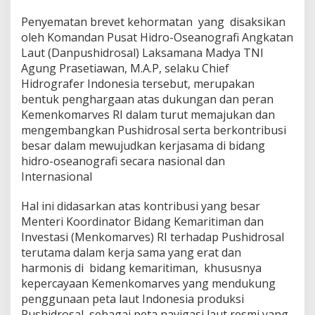
g
r
Penyematan brevet kehormatan yang disaksikan
a
oleh Komandan Pusat Hidro-Oseanografi Angkatan
f
Laut (Danpushidrosal) Laksamana Madya TNI
i
Agung Prasetiawan, M.A.P, selaku Chief
T
N
Hidrografer Indonesia tersebut, merupakan
I
bentuk penghargaan atas dukungan dan peran
A
Kemenkomarves RI dalam turut memajukan dan
L
mengembangkan Pushidrosal serta berkontribusi
K
e
besar dalam mewujudkan kerjasama di bidang
p
hidro-oseanografi secara nasional dan
a
Internasional
d
a
Hal ini didasarkan atas kontribusi yang besar
M
e
Menteri Koordinator Bidang Kemaritiman dan
n
Investasi (Menkomarves) RI terhadap Pushidrosal
k
terutama dalam kerja sama yang erat dan
o
harmonis di bidang kemaritiman, khususnya
m
kepercayaan Kemenkomarves yang mendukung
a
r
penggunaan peta laut Indonesia produksi
v
Pushidrosal, sebagai peta navigasi laut resmi yang