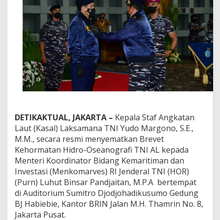
v
e
t
K
e
h
o
r
m
a
t
a
n
DETIKAKTUAL, JAKARTA –
Kepala Staf Angkatan
H
i
Laut (Kasal) Laksamana TNI Yudo Margono, S.E.,
d
M.M., secara resmi menyematkan Brevet
r
Kehormatan Hidro-Oseanografi TNI AL kepada
o
Menteri Koordinator Bidang Kemaritiman dan
-
O
Investasi (Menkomarves) RI Jenderal TNI (HOR)
s
(Purn) Luhut Binsar Pandjaitan, M.P.A bertempat
e
di Auditorium Sumitro Djodjohadikusumo Gedung
a
BJ Habiebie, Kantor BRIN Jalan M.H. Thamrin No. 8,
n
Jakarta Pusat.
o