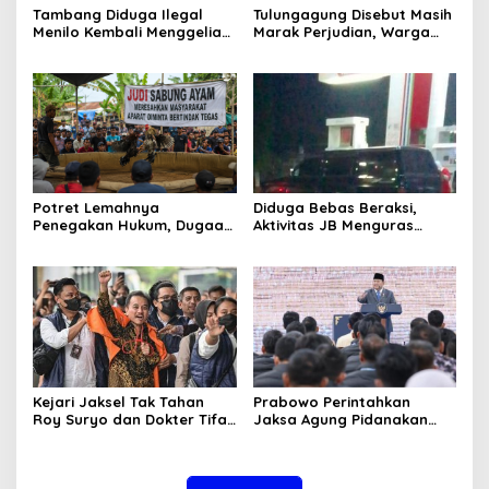
Tambang Diduga Ilegal
Tulungagung Disebut Masih
Menilo Kembali Menggeliat,
Marak Perjudian, Warga
Aparat Bungkam? Publik
Desak Penindakan Tegas
Soroti Dugaan Pembiaran
hingga Usut Dugaan Beking
Potret Lemahnya
Diduga Bebas Beraksi,
Penegakan Hukum, Dugaan
Aktivitas JB Menguras
Aktivitas Judi di
Solar Bersubsidi di
Tulungagung Tuai Sorotan
Bojonegoro Jadi Sorotan
Warga
Kejari Jaksel Tak Tahan
Prabowo Perintahkan
Roy Suryo dan Dokter Tifa,
Jaksa Agung Pidanakan
Pertimbangkan Jaminan
Penambang Ilegal
Keluarga dan Kepastian
Hukum