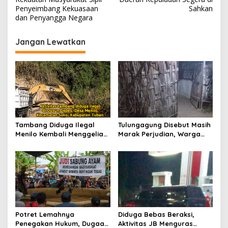
v
Penyeimbang Kekuasaan
Sahkan
dan Penyangga Negara
i
g
Jangan Lewatkan
a
s
i
p
o
s
Tambang Diduga Ilegal
Tulungagung Disebut Masih
Menilo Kembali Menggeliat,
Marak Perjudian, Warga
Aparat Bungkam? Publik
Desak Penindakan Tegas
Soroti Dugaan Pembiaran
hingga Usut Dugaan Beking
Potret Lemahnya
Diduga Bebas Beraksi,
Penegakan Hukum, Dugaan
Aktivitas JB Menguras