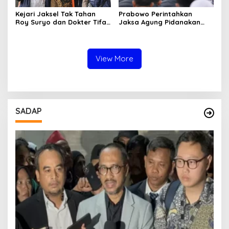
Kejari Jaksel Tak Tahan
Prabowo Perintahkan
Roy Suryo dan Dokter Tifa,
Jaksa Agung Pidanakan
Pertimbangkan Jaminan
Penambang Ilegal
Keluarga dan Kepastian
Hukum
View More
SADAP