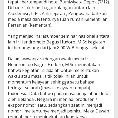
p
tepat , bertempat di hotel Bumiwiyata Depok (7/12).
a
Di hadiri oleh berbagai kalangan antara lain
h
Akedemisi , LIPI , Ahli sejarah , Pengusaha bahkan
N
media masa dan tentunya tuan rumah Kementrian
a
Pertanian (Kementan).
s
i
o
Yang menjadi narasumber seminar nasional antara
n
lain Ir Hendromojo Bagus Hudoro, M Sc kegiatan
a
ini berlangsung dari jam 8 00 WIB hingga selesai.
l
O
l
Dalam wawancara dengan awak media Ir
e
Hendromojo Bagus Hudoro, M.Sc mengatakan
h
bahwa kegiatan ini adalah untuk menentukan
D
waktu atau masa , titik tolak inilah untuk
e
momentum kejayaan sehingga satu bahasa
w
a
teringat sejarah (masa. kejayaan rempah)
n
Indonesia. Data bahwa pada masa penjajahan dulu
R
oleh Belanda , Negara ini menjadi produsen /
e
ekspor nomor satu, sedangkan saat ini menjadi
m
p
nomor lima tentunya menjadi pemicu. Maka Dewan
a
rempah perlu meningkatkan kinerjanya.