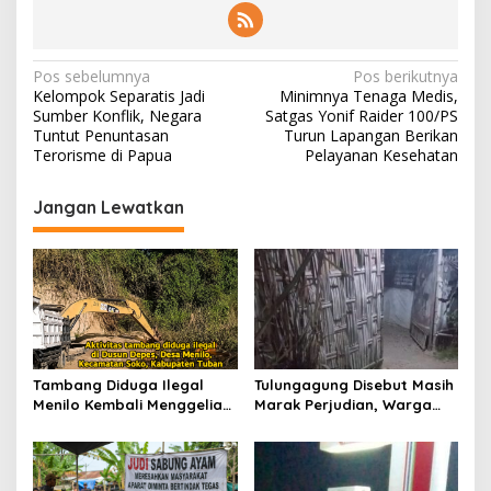
N
Pos sebelumnya
Pos berikutnya
Kelompok Separatis Jadi
Minimnya Tenaga Medis,
a
Sumber Konflik, Negara
Satgas Yonif Raider 100/PS
v
Tuntut Penuntasan
Turun Lapangan Berikan
Terorisme di Papua
Pelayanan Kesehatan
i
g
Jangan Lewatkan
a
s
i
p
o
s
Tambang Diduga Ilegal
Tulungagung Disebut Masih
Menilo Kembali Menggeliat,
Marak Perjudian, Warga
Aparat Bungkam? Publik
Desak Penindakan Tegas
Soroti Dugaan Pembiaran
hingga Usut Dugaan Beking