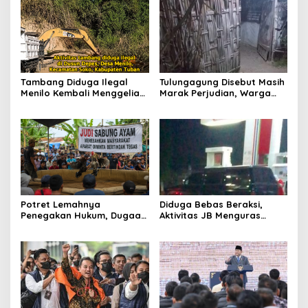
Tambang Diduga Ilegal
Tulungagung Disebut Masih
Menilo Kembali Menggeliat,
Marak Perjudian, Warga
Aparat Bungkam? Publik
Desak Penindakan Tegas
Soroti Dugaan Pembiaran
hingga Usut Dugaan Beking
Potret Lemahnya
Diduga Bebas Beraksi,
Penegakan Hukum, Dugaan
Aktivitas JB Menguras
Aktivitas Judi di
Solar Bersubsidi di
Tulungagung Tuai Sorotan
Bojonegoro Jadi Sorotan
Warga