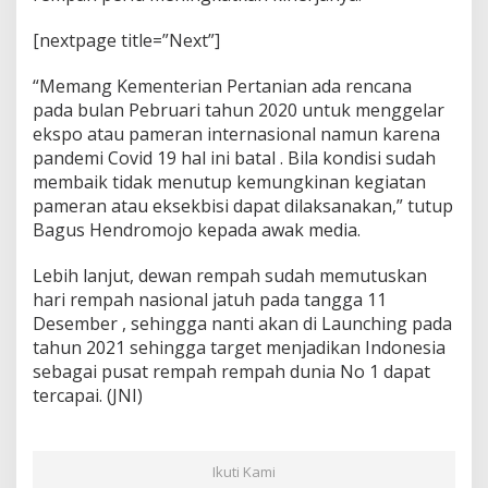
h
D
[nextpage title=”Next”]
i
t
“Memang Kementerian Pertanian ada rencana
e
t
pada bulan Pebruari tahun 2020 untuk menggelar
a
ekspo atau pameran internasional namun karena
p
pandemi Covid 19 hal ini batal . Bila kondisi sudah
k
membaik tidak menutup kemungkinan kegiatan
a
n
pameran atau eksekbisi dapat dilaksanakan,” tutup
1
Bagus Hendromojo kepada awak media.
1
D
Lebih lanjut, dewan rempah sudah memutuskan
e
hari rempah nasional jatuh pada tangga 11
s
e
Desember , sehingga nanti akan di Launching pada
m
tahun 2021 sehingga target menjadikan Indonesia
b
sebagai pusat rempah rempah dunia No 1 dapat
e
tercapai. (JNI)
r
Ikuti Kami