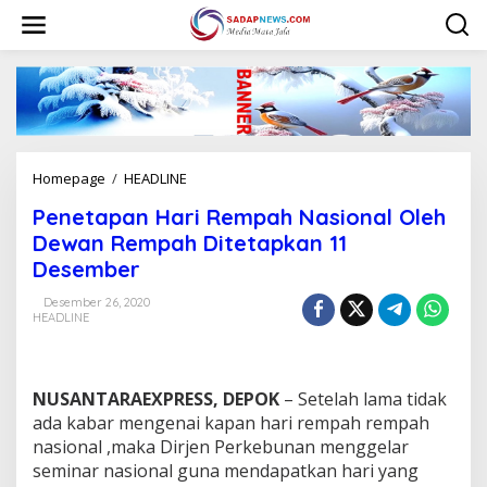
L
e
w
a
t
i
k
e
k
Homepage
/
HEADLINE
P
o
e
n
Penetapan Hari Rempah Nasional Oleh
n
t
e
Dewan Rempah Ditetapkan 11
e
t
n
Desember
a
p
Desember 26, 2020
a
HEADLINE
n
H
a
r
NUSANTARAEXPRESS, DEPOK
– Setelah lama tidak
i
ada kabar mengenai kapan hari rempah rempah
R
nasional ,maka Dirjen Perkebunan menggelar
e
seminar nasional guna mendapatkan hari yang
m