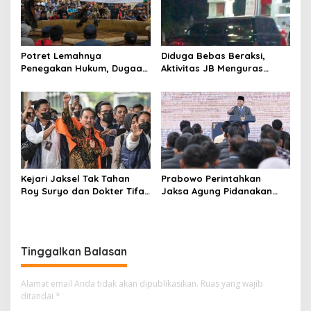
Potret Lemahnya
Diduga Bebas Beraksi,
Penegakan Hukum, Dugaan
Aktivitas JB Menguras
Aktivitas Judi di
Solar Bersubsidi di
Tulungagung Tuai Sorotan
Bojonegoro Jadi Sorotan
Warga
Kejari Jaksel Tak Tahan
Prabowo Perintahkan
Roy Suryo dan Dokter Tifa,
Jaksa Agung Pidanakan
Pertimbangkan Jaminan
Penambang Ilegal
Keluarga dan Kepastian
Hukum
Tinggalkan Balasan
Alamat email Anda tidak akan dipublikasikan.
Ruas yang wajib
ditandai
*