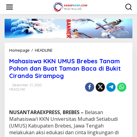
L
e
w
a
t
i
k
e
k
Homepage
/
HEADLINE
M
o
a
n
Mahasiswa KKN UMUS Brebes Tanam
h
t
a
Pohon dan Buat Taman Baca di Bukit
e
s
n
Ciranda Sirampog
i
s
Desember 21, 2020
w
HEADLINE
a
K
K
N
NUSANTARAEXPRESS, BREBES –
Belasan
U
Mahasiswa/i KKN Universitas Muhadi Setiabudi
M
(UMUS) Kabupaten Brebes, Jawa Tengah
U
melakukan aksi edukasi dan cinta lingkungan di
S