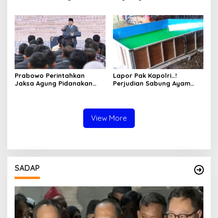
Solar Bersubsidi di
Pertimbangkan Jaminan
Bojonegoro Jadi Sorotan
Keluarga dan Kepastian
Warga
Hukum
Prabowo Perintahkan
Lapor Pak Kapolri…!
Jaksa Agung Pidanakan
Perjudian Sabung Ayam
Penambang Ilegal
dan Dadu di Sedati
Sidoarjo Buka Kembali,
Diduga Libatkan Oknum
Aparat dan Media
View More
SADAP