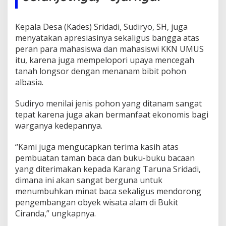
m
a
n
Kepala Desa (Kades) Sridadi, Sudiryo, SH, juga
B
menyatakan apresiasinya sekaligus bangga atas
a
peran para mahasiswa dan mahasiswi KKN UMUS
c
a
itu, karena juga mempelopori upaya mencegah
d
tanah longsor dengan menanam bibit pohon
i
albasia.
B
u
Sudiryo menilai jenis pohon yang ditanam sangat
k
i
tepat karena juga akan bermanfaat ekonomis bagi
t
warganya kedepannya.
C
i
“Kami juga mengucapkan terima kasih atas
r
pembuatan taman baca dan buku-buku bacaan
a
n
yang diterimakan kepada Karang Taruna Sridadi,
d
dimana ini akan sangat berguna untuk
a
menumbuhkan minat baca sekaligus mendorong
S
pengembangan obyek wisata alam di Bukit
i
r
Ciranda,” ungkapnya.
a