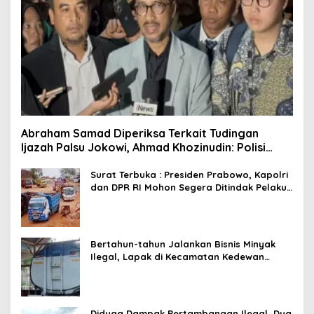
Abraham Samad Diperiksa Terkait Tudingan
Ijazah Palsu Jokowi, Ahmad Khozinudin: Polisi
Main Pasal Karet
Surat Terbuka : Presiden Prabowo, Kapolri
dan DPR RI Mohon Segera Ditindak Pelaku
Pertambangan Ilegal di Tuban
Bertahun-tahun Jalankan Bisnis Minyak
Ilegal, Lapak di Kecamatan Kedewan
Tetap Aman
Diduga Dampak Pertambangan Ilegal, Dua