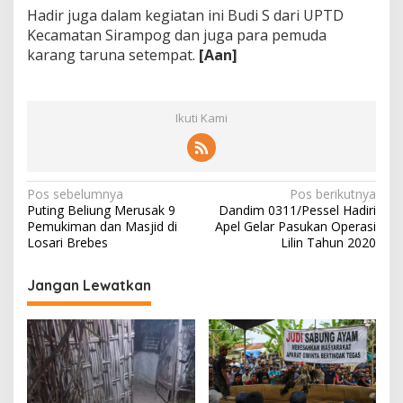
m
Hadir juga dalam kegiatan ini Budi S dari UPTD
p
Kecamatan Sirampog dan juga para pemuda
o
karang taruna setempat.
[Aan]
g
Ikuti Kami
N
Pos sebelumnya
Pos berikutnya
Puting Beliung Merusak 9
Dandim 0311/Pessel Hadiri
a
Pemukiman dan Masjid di
Apel Gelar Pasukan Operasi
v
Losari Brebes
Lilin Tahun 2020
i
Jangan Lewatkan
g
a
s
i
p