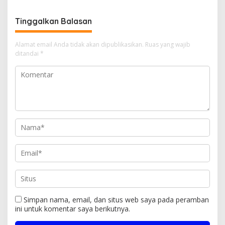
Diduga Libatkan Oknum
Aparat dan Media
Tinggalkan Balasan
Alamat email Anda tidak akan dipublikasikan.
Ruas yang wajib
ditandai
*
Simpan nama, email, dan situs web saya pada peramban
ini untuk komentar saya berikutnya.