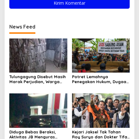
News Feed
Tulungagung Disebut Masih
Potret Lemahnya
Marak Perjudian, Warga
Penegakan Hukum, Dugaan
Desak Penindakan Tegas
Aktivitas Judi di
hingga Usut Dugaan Beking
Tulungagung Tuai Sorotan
Diduga Bebas Beraksi,
Kejari Jaksel Tak Tahan
Aktivitas JB Menguras
Roy Suryo dan Dokter Tifa,