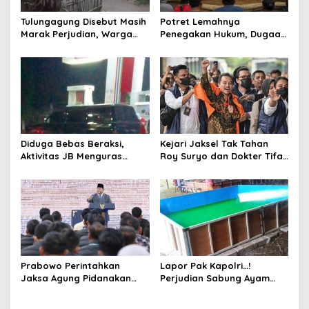
o
Tulungagung Disebut Masih
Potret Lemahnya
s
Marak Perjudian, Warga
Penegakan Hukum, Dugaan
Desak Penindakan Tegas
Aktivitas Judi di
hingga Usut Dugaan Beking
Tulungagung Tuai Sorotan
Diduga Bebas Beraksi,
Kejari Jaksel Tak Tahan
Aktivitas JB Menguras
Roy Suryo dan Dokter Tifa,
Solar Bersubsidi di
Pertimbangkan Jaminan
Bojonegoro Jadi Sorotan
Keluarga dan Kepastian
Warga
Hukum
Prabowo Perintahkan
Lapor Pak Kapolri…!
Jaksa Agung Pidanakan
Perjudian Sabung Ayam
Penambang Ilegal
dan Dadu di Sedati
Sidoarjo Buka Kembali,