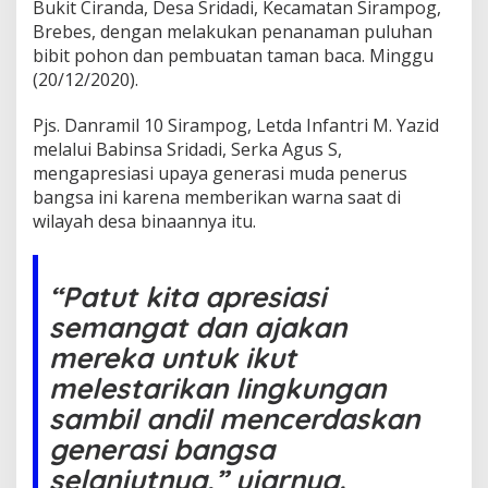
B
Bukit Ciranda, Desa Sridadi, Kecamatan Sirampog,
r
Brebes, dengan melakukan penanaman puluhan
e
bibit pohon dan pembuatan taman baca. Minggu
b
(20/12/2020).
e
s
T
Pjs. Danramil 10 Sirampog, Letda Infantri M. Yazid
a
melalui Babinsa Sridadi, Serka Agus S,
n
mengapresiasi upaya generasi muda penerus
a
bangsa ini karena memberikan warna saat di
m
wilayah desa binaannya itu.
P
o
h
o
“Patut kita apresiasi
n
d
semangat dan ajakan
a
mereka untuk ikut
n
B
melestarikan lingkungan
u
sambil andil mencerdaskan
a
t
generasi bangsa
T
selanjutnya,” ujarnya.
a