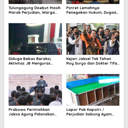
Tulungagung Disebut Masih
Potret Lemahnya
Marak Perjudian, Warga
Penegakan Hukum, Dugaan
Desak Penindakan Tegas
Aktivitas Judi di
hingga Usut Dugaan Beking
Tulungagung Tuai Sorotan
Diduga Bebas Beraksi,
Kejari Jaksel Tak Tahan
Aktivitas JB Menguras
Roy Suryo dan Dokter Tifa,
Solar Bersubsidi di
Pertimbangkan Jaminan
Bojonegoro Jadi Sorotan
Keluarga dan Kepastian
Warga
Hukum
Prabowo Perintahkan
Lapor Pak Kapolri…!
Jaksa Agung Pidanakan
Perjudian Sabung Ayam
Penambang Ilegal
dan Dadu di Sedati
Sidoarjo Buka Kembali,
Diduga Libatkan Oknum