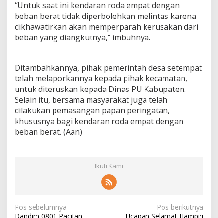
c
“Untuk saat ini kendaran roda empat dengan
a
beban berat tidak diperbolehkan melintas karena
m
dikhawatirkan akan memperparah kerusakan dari
A
beban yang diangkutnya,” imbuhnya.
m
b
r
o
Ditambahkannya, pihak pemerintah desa setempat
l
telah melaporkannya kepada pihak kecamatan,
,
untuk diteruskan kepada Dinas PU Kabupaten.
P
Selain itu, bersama masyarakat juga telah
e
r
dilakukan pemasangan papan peringatan,
l
khususnya bagi kendaran roda empat dengan
u
beban berat. (Aan)
P
e
n
a
Ikuti Kami
n
g
a
n
a
N
Pos sebelumnya
Pos berikutnya
n
Dandim 0801 Pacitan
Ucapan Selamat Hampiri