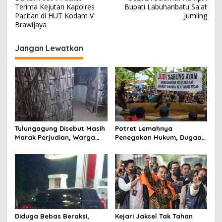
a
S
Terima Kejutan Kapolres
Bupati Labuhanbatu Sa'at
e
v
Pacitan di HUT Kodam V
Jumling
g
Brawijaya
i
e
r
g
Jangan Lewatkan
a
a
s
i
p
o
s
Tulungagung Disebut Masih
Potret Lemahnya
Marak Perjudian, Warga
Penegakan Hukum, Dugaan
Desak Penindakan Tegas
Aktivitas Judi di
hingga Usut Dugaan Beking
Tulungagung Tuai Sorotan
Diduga Bebas Beraksi,
Kejari Jaksel Tak Tahan