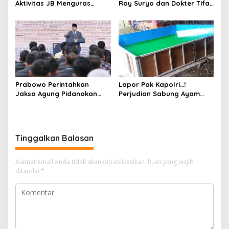
Aktivitas JB Menguras
Roy Suryo dan Dokter Tifa,
Solar Bersubsidi di
Pertimbangkan Jaminan
Bojonegoro Jadi Sorotan
Keluarga dan Kepastian
Warga
Hukum
Prabowo Perintahkan
Lapor Pak Kapolri…!
Jaksa Agung Pidanakan
Perjudian Sabung Ayam
Penambang Ilegal
dan Dadu di Sedati
Sidoarjo Buka Kembali,
Diduga Libatkan Oknum
Aparat dan Media
Tinggalkan Balasan
Alamat email Anda tidak akan dipublikasikan.
Ruas yang wajib
ditandai
*