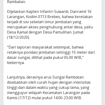
k
Rambatan.
o
n
Dijelaskan Kapten Infantri Suwardi, Danramil 16
g
Larangan, Kodim 0713 Brebes, bahwa keretakan
d
terjadi di sisi sebelah timur jembatan yang
i
L
merupakan akses penghubung antar desa, yaitu
a
Desa Kamal dengan Desa Pamulihan. Jumat
r
(18/12/2020).
a
n
“Dari laporan masyarakat setempat, bahwa
g
a
retaknya pondasi jembatan setinggi 15 meter dari
n
dasar sungai, dilihat pada pukul 05.00 WIB,”
B
bebernya.
r
e
b
Lanjutnya, derasnya arus Sungai Rambatan
e
s
disebabkan oleh curah hujan dengan intensitas
T
tinggi dan dalam waktu yang cukup lama, yang
e
mengguyur wilayah Kecamatan Larangan pada
r
Kamis (17/12) mulai pukul 14.00-23.00 WIB.
a
n