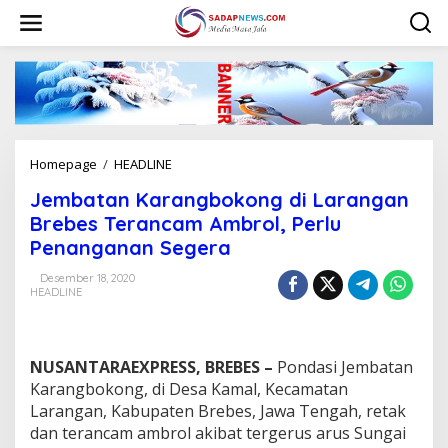
L
e
w
a
t
i
k
e
k
Homepage
/
HEADLINE
J
o
e
n
Jembatan Karangbokong di Larangan
m
t
b
Brebes Terancam Ambrol, Perlu
e
a
n
Penanganan Segera
t
a
Desember 18, 2020
n
HEADLINE
K
a
r
a
NUSANTARAEXPRESS, BREBES –
Pondasi Jembatan
n
Karangbokong, di Desa Kamal, Kecamatan
g
Larangan, Kabupaten Brebes, Jawa Tengah, retak
b
dan terancam ambrol akibat tergerus arus Sungai
o