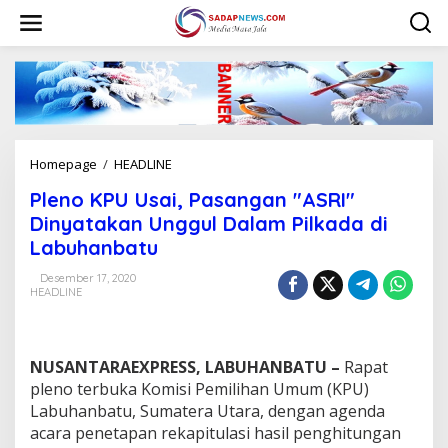
L
e
w
a
t
i
k
e
k
Homepage
/
HEADLINE
P
o
l
n
Pleno KPU Usai, Pasangan "ASRI"
e
t
n
Dinyatakan Unggul Dalam Pilkada di
e
o
n
Labuhanbatu
K
P
Desember 17, 2020
U
HEADLINE
U
s
a
i
NUSANTARAEXPRESS, LABUHANBATU –
Rapat
,
pleno terbuka Komisi Pemilihan Umum (KPU)
P
Labuhanbatu, Sumatera Utara, dengan agenda
a
acara penetapan rekapitulasi hasil penghitungan
s