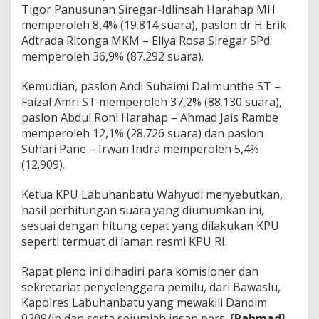
u
Tigor Panusunan Siregar-Idlinsah Harahap MH
l
memperoleh 8,4% (19.814 suara), paslon dr H Erik
D
Adtrada Ritonga MKM – Ellya Rosa Siregar SPd
a
memperoleh 36,9% (87.292 suara).
l
a
m
Kemudian, paslon Andi Suhaimi Dalimunthe ST –
P
Faizal Amri ST memperoleh 37,2% (88.130 suara),
i
paslon Abdul Roni Harahap – Ahmad Jais Rambe
l
memperoleh 12,1% (28.726 suara) dan paslon
k
a
Suhari Pane – Irwan Indra memperoleh 5,4%
d
(12.909).
a
d
Ketua KPU Labuhanbatu Wahyudi menyebutkan,
i
hasil perhitungan suara yang diumumkan ini,
L
a
sesuai dengan hitung cepat yang dilakukan KPU
b
seperti termuat di laman resmi KPU RI.
u
h
Rapat pleno ini dihadiri para komisioner dan
a
sekretariat penyelenggara pemilu, dari Bawaslu,
n
b
Kapolres Labuhanbatu yang mewakili Dandim
a
0209/lb dan serta sejumlah insan pers.
[Rahmad]