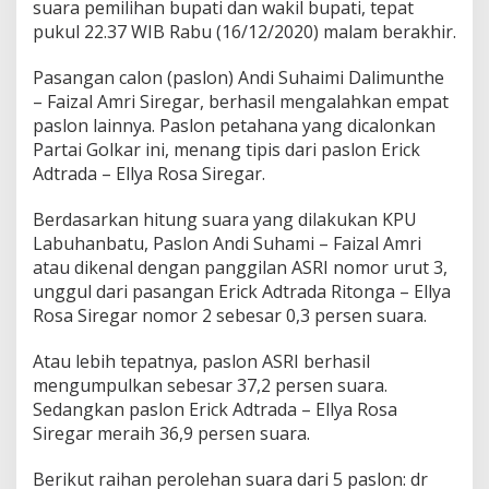
a
suara pemilihan bupati dan wakil bupati, tepat
n
pukul 22.37 WIB Rabu (16/12/2020) malam berakhir.
g
a
Pasangan calon (paslon) Andi Suhaimi Dalimunthe
n
– Faizal Amri Siregar, berhasil mengalahkan empat
"
A
paslon lainnya. Paslon petahana yang dicalonkan
S
Partai Golkar ini, menang tipis dari paslon Erick
R
Adtrada – Ellya Rosa Siregar.
I
"
Berdasarkan hitung suara yang dilakukan KPU
D
i
Labuhanbatu, Paslon Andi Suhami – Faizal Amri
n
atau dikenal dengan panggilan ASRI nomor urut 3,
y
unggul dari pasangan Erick Adtrada Ritonga – Ellya
a
Rosa Siregar nomor 2 sebesar 0,3 persen suara.
t
a
k
Atau lebih tepatnya, paslon ASRI berhasil
a
mengumpulkan sebesar 37,2 persen suara.
n
Sedangkan paslon Erick Adtrada – Ellya Rosa
U
Siregar meraih 36,9 persen suara.
n
g
g
Berikut raihan perolehan suara dari 5 paslon: dr