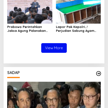
Prabowo Perintahkan
Lapor Pak Kapolri…!
Jaksa Agung Pidanakan
Perjudian Sabung Ayam
Penambang Ilegal
dan Dadu di Sedati
Sidoarjo Buka Kembali,
Diduga Libatkan Oknum
Aparat dan Media
View More
SADAP