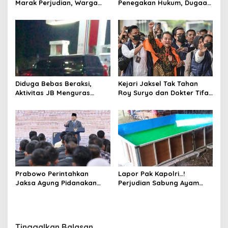
Marak Perjudian, Warga
Penegakan Hukum, Dugaan
Desak Penindakan Tegas
Aktivitas Judi di
hingga Usut Dugaan Beking
Tulungagung Tuai Sorotan
Diduga Bebas Beraksi,
Kejari Jaksel Tak Tahan
Aktivitas JB Menguras
Roy Suryo dan Dokter Tifa,
Solar Bersubsidi di
Pertimbangkan Jaminan
Bojonegoro Jadi Sorotan
Keluarga dan Kepastian
Warga
Hukum
Prabowo Perintahkan
Lapor Pak Kapolri…!
Jaksa Agung Pidanakan
Perjudian Sabung Ayam
Penambang Ilegal
dan Dadu di Sedati
Sidoarjo Buka Kembali,
Diduga Libatkan Oknum
Aparat dan Media
Tinggalkan Balasan