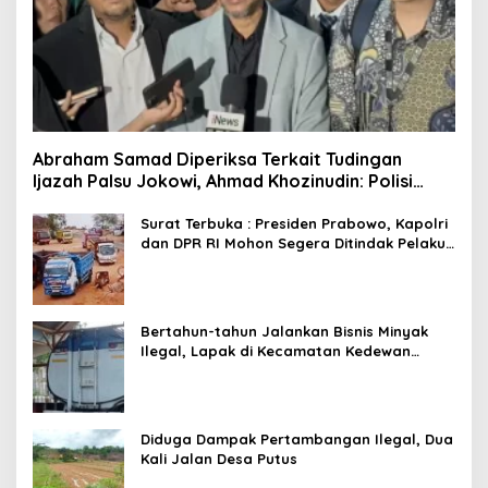
Abraham Samad Diperiksa Terkait Tudingan
Ijazah Palsu Jokowi, Ahmad Khozinudin: Polisi
Main Pasal Karet
Surat Terbuka : Presiden Prabowo, Kapolri
dan DPR RI Mohon Segera Ditindak Pelaku
Pertambangan Ilegal di Tuban
Bertahun-tahun Jalankan Bisnis Minyak
Ilegal, Lapak di Kecamatan Kedewan
Tetap Aman
Diduga Dampak Pertambangan Ilegal, Dua
Kali Jalan Desa Putus