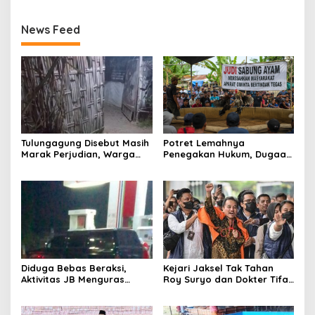
News Feed
Tulungagung Disebut Masih
Potret Lemahnya
Marak Perjudian, Warga
Penegakan Hukum, Dugaan
Desak Penindakan Tegas
Aktivitas Judi di
hingga Usut Dugaan Beking
Tulungagung Tuai Sorotan
Diduga Bebas Beraksi,
Kejari Jaksel Tak Tahan
Aktivitas JB Menguras
Roy Suryo dan Dokter Tifa,
Solar Bersubsidi di
Pertimbangkan Jaminan
Bojonegoro Jadi Sorotan
Keluarga dan Kepastian
Warga
Hukum