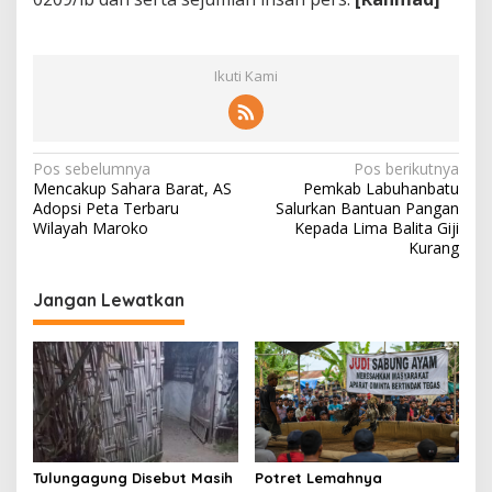
t
u
Ikuti Kami
N
Pos sebelumnya
Pos berikutnya
Mencakup Sahara Barat, AS
Pemkab Labuhanbatu
a
Adopsi Peta Terbaru
Salurkan Bantuan Pangan
v
Wilayah Maroko
Kepada Lima Balita Giji
Kurang
i
g
Jangan Lewatkan
a
s
i
p
o
s
Tulungagung Disebut Masih
Potret Lemahnya