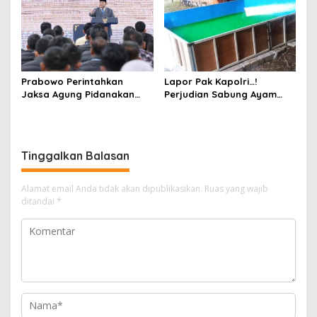
Warga
Hukum
Prabowo Perintahkan
Lapor Pak Kapolri…!
Jaksa Agung Pidanakan
Perjudian Sabung Ayam
Penambang Ilegal
dan Dadu di Sedati
Sidoarjo Buka Kembali,
Diduga Libatkan Oknum
Aparat dan Media
Tinggalkan Balasan
Alamat email Anda tidak akan dipublikasikan.
Ruas yang wajib
ditandai
*