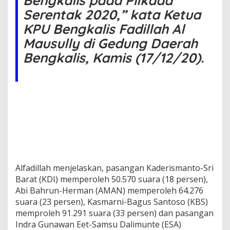
Bengkalis pada Pilkada
2
Serentak 2020,” kata Ketua
9
1
KPU Bengkalis Fadillah Al
U
Mausully di Gedung Daerah
n
g
Bengkalis, Kamis (17/12/20).
g
u
l
D
a
r
i
P
a
s
l
o
Alfadillah menjelaskan, pasangan Kaderismanto-Sri
n
Barat (KDI) memperoleh 50.570 suara (18 persen),
L
a
Abi Bahrun-Herman (AMAN) memperoleh 64.276
i
suara (23 persen), Kasmarni-Bagus Santoso (KBS)
n
memproleh 91.291 suara (33 persen) dan pasangan
n
Indra Gunawan Eet-Samsu Dalimunte (ESA)
y