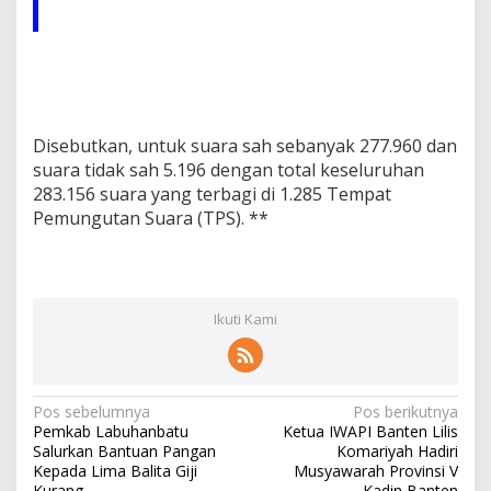
Disebutkan, untuk suara sah sebanyak 277.960 dan
suara tidak sah 5.196 dengan total keseluruhan
283.156 suara yang terbagi di 1.285 Tempat
Pemungutan Suara (TPS). **
Ikuti Kami
N
Pos sebelumnya
Pos berikutnya
Pemkab Labuhanbatu
Ketua IWAPI Banten Lilis
a
Salurkan Bantuan Pangan
Komariyah Hadiri
v
Kepada Lima Balita Giji
Musyawarah Provinsi V
Kurang
Kadin Banten