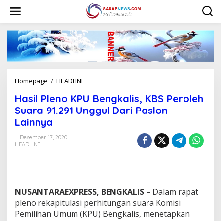
L
e
w
a
t
i
k
e
k
Homepage
/
HEADLINE
H
o
a
n
Hasil Pleno KPU Bengkalis, KBS Peroleh
s
t
i
Suara 91.291 Unggul Dari Paslon
e
l
n
Lainnya
P
l
Desember 17, 2020
e
HEADLINE
n
o
K
P
U
NUSANTARAEXPRESS, BENGKALIS
– Dalam rapat
B
pleno rekapitulasi perhitungan suara Komisi
e
Pemilihan Umum (KPU) Bengkalis, menetapkan
n