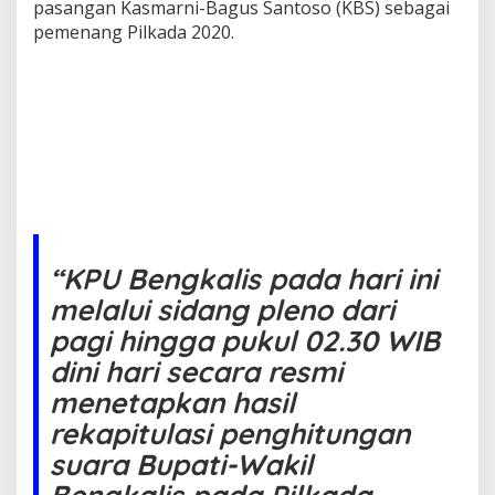
g
pasangan Kasmarni-Bagus Santoso (KBS) sebagai
k
pemenang Pilkada 2020.
a
l
i
s
,
K
B
S
P
e
r
o
“KPU Bengkalis pada hari ini
l
melalui sidang pleno dari
e
h
pagi hingga pukul 02.30 WIB
S
u
dini hari secara resmi
a
menetapkan hasil
r
a
rekapitulasi penghitungan
9
suara Bupati-Wakil
1
.