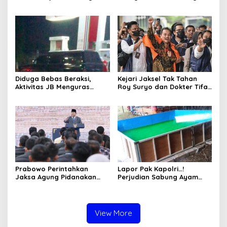
Desak Penindakan Tegas
Aktivitas Judi di
hingga Usut Dugaan Beking
Tulungagung Tuai Sorotan
Diduga Bebas Beraksi,
Kejari Jaksel Tak Tahan
Aktivitas JB Menguras
Roy Suryo dan Dokter Tifa,
Solar Bersubsidi di
Pertimbangkan Jaminan
Bojonegoro Jadi Sorotan
Keluarga dan Kepastian
Warga
Hukum
Prabowo Perintahkan
Lapor Pak Kapolri…!
Jaksa Agung Pidanakan
Perjudian Sabung Ayam
Penambang Ilegal
dan Dadu di Sedati
Sidoarjo Buka Kembali,
Diduga Libatkan Oknum
Aparat dan Media
View More