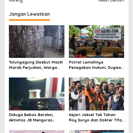
i
g
Jangan Lewatkan
a
s
i
p
o
s
Tulungagung Disebut Masih
Potret Lemahnya
Marak Perjudian, Warga
Penegakan Hukum, Dugaan
Desak Penindakan Tegas
Aktivitas Judi di
hingga Usut Dugaan Beking
Tulungagung Tuai Sorotan
Diduga Bebas Beraksi,
Kejari Jaksel Tak Tahan
Aktivitas JB Menguras
Roy Suryo dan Dokter Tifa,
Solar Bersubsidi di
Pertimbangkan Jaminan
Bojonegoro Jadi Sorotan
Keluarga dan Kepastian