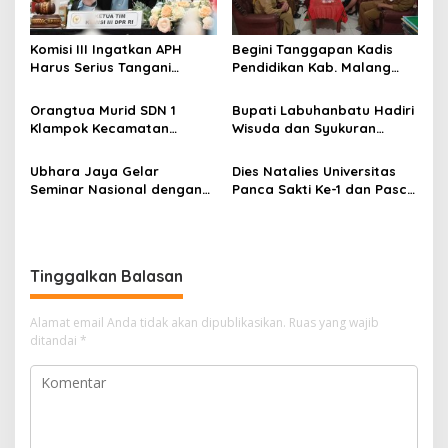
o
s
Komisi III Ingatkan APH
Begini Tanggapan Kadis
Harus Serius Tangani
Pendidikan Kab. Malang
Ratusan Tambang Ilegal di
Terkait Dugaan Pungli
Jawa Timur
Denda di SDN 1 Klampok
Orangtua Murid SDN 1
Bupati Labuhanbatu Hadiri
Klampok Kecamatan
Wisuda dan Syukuran
Singosari Keluhkan Denda
Ponpes Daarul Muhsinin
Tidak Piket
Ubhara Jaya Gelar
Dies Natalies Universitas
Seminar Nasional dengan
Panca Sakti Ke-1 dan Pasca
tema "Perspektif World
Sarjana Ke-2
Class University"
Tinggalkan Balasan
Alamat email Anda tidak akan dipublikasikan.
Ruas yang wajib
ditandai
*