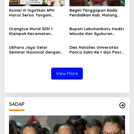
Komisi III Ingatkan APH
Begini Tanggapan Kadis
Harus Serius Tangani
Pendidikan Kab. Malang
Ratusan Tambang Ilegal di
Terkait Dugaan Pungli
Jawa Timur
Denda di SDN 1 Klampok
Orangtua Murid SDN 1
Bupati Labuhanbatu Hadiri
Klampok Kecamatan
Wisuda dan Syukuran
Singosari Keluhkan Denda
Ponpes Daarul Muhsinin
Tidak Piket
Ubhara Jaya Gelar
Dies Natalies Universitas
Seminar Nasional dengan
Panca Sakti Ke-1 dan Pasca
tema "Perspektif World
Sarjana Ke-2
Class University"
View More
SADAP