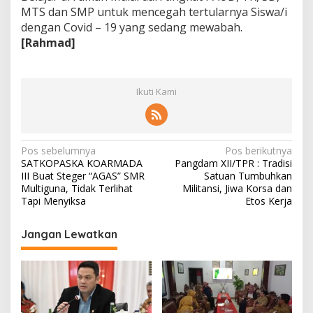
MTS dan SMP untuk mencegah tertularnya Siswa/i
dengan Covid – 19 yang sedang mewabah.
[Rahmad]
Ikuti Kami
N
Pos sebelumnya
Pos berikutnya
SATKOPASKA KOARMADA
Pangdam XII/TPR : Tradisi
a
III Buat Steger “AGAS” SMR
Satuan Tumbuhkan
v
Multiguna, Tidak Terlihat
Militansi, Jiwa Korsa dan
Tapi Menyiksa
Etos Kerja
i
g
Jangan Lewatkan
a
s
i
p