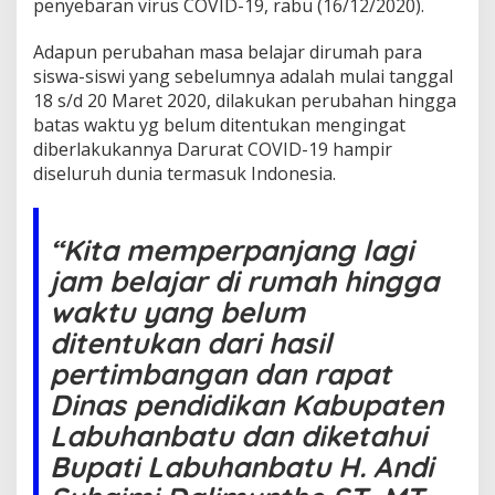
penyebaran virus COVID-19, rabu (16/12/2020).
a
b
u
Adapun perubahan masa belajar dirumah para
h
siswa-siswi yang sebelumnya adalah mulai tanggal
a
18 s/d 20 Maret 2020, dilakukan perubahan hingga
n
batas waktu yg belum ditentukan mengingat
b
a
diberlakukannya Darurat COVID-19 hampir
t
diseluruh dunia termasuk Indonesia.
u
M
e
“Kita memperpanjang lagi
n
g
jam belajar di rumah hingga
e
l
waktu yang belum
u
ditentukan dari hasil
a
r
pertimbangan dan rapat
k
Dinas pendidikan Kabupaten
a
n
Labuhanbatu dan diketahui
S
Bupati Labuhanbatu H. Andi
u
r