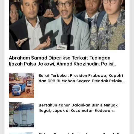
Abraham Samad Diperiksa Terkait Tudingan
Ijazah Palsu Jokowi, Ahmad Khozinudin: Polisi
Main Pasal Karet
Surat Terbuka : Presiden Prabowo, Kapolri
dan DPR RI Mohon Segera Ditindak Pelaku
Pertambangan Ilegal di Tuban
Bertahun-tahun Jalankan Bisnis Minyak
Ilegal, Lapak di Kecamatan Kedewan
Tetap Aman