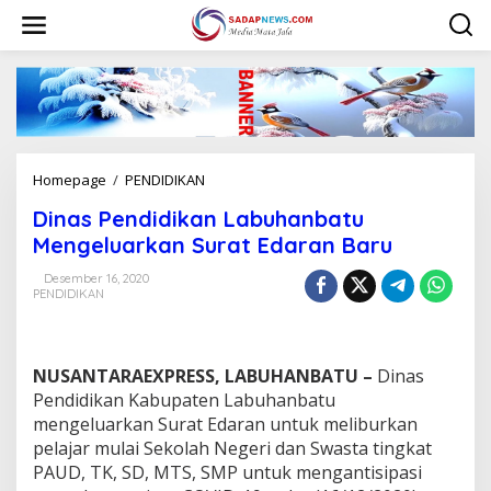
L
e
w
a
t
i
k
e
k
Homepage
/
PENDIDIKAN
D
o
i
n
Dinas Pendidikan Labuhanbatu
n
t
a
Mengeluarkan Surat Edaran Baru
e
s
n
P
Desember 16, 2020
PENDIDIKAN
e
n
d
i
NUSANTARAEXPRESS, LABUHANBATU –
Dinas
d
i
Pendidikan Kabupaten Labuhanbatu
k
mengeluarkan Surat Edaran untuk meliburkan
a
pelajar mulai Sekolah Negeri dan Swasta tingkat
n
PAUD, TK, SD, MTS, SMP untuk mengantisipasi
L