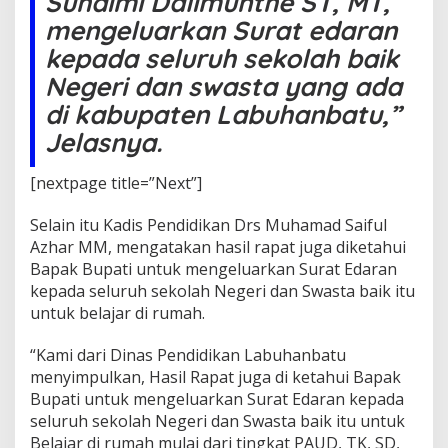
Suhaimi Dalimunthe ST, MT,
a
mengeluarkan Surat edaran
t
E
kepada seluruh sekolah baik
d
a
Negeri dan swasta yang ada
r
di kabupaten Labuhanbatu,”
a
n
Jelasnya.
B
a
[nextpage title=”Next”]
r
u
Selain itu Kadis Pendidikan Drs Muhamad Saiful
Azhar MM, mengatakan hasil rapat juga diketahui
Bapak Bupati untuk mengeluarkan Surat Edaran
kepada seluruh sekolah Negeri dan Swasta baik itu
untuk belajar di rumah.
“Kami dari Dinas Pendidikan Labuhanbatu
menyimpulkan, Hasil Rapat juga di ketahui Bapak
Bupati untuk mengeluarkan Surat Edaran kepada
seluruh sekolah Negeri dan Swasta baik itu untuk
Belajar di rumah mulai dari tingkat PAUD, TK, SD,