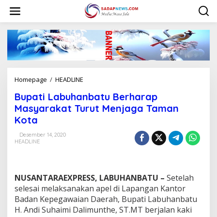
L
e
w
a
t
i
k
e
k
Homepage
/
HEADLINE
B
o
u
n
Bupati Labuhanbatu Berharap
p
t
a
Masyarakat Turut Menjaga Taman
e
t
n
Kota
i
L
Desember 14, 2020
a
HEADLINE
b
u
h
a
NUSANTARAEXPRESS, LABUHANBATU –
Setelah
n
selesai melaksanakan apel di Lapangan Kantor
b
Badan Kepegawaian Daerah, Bupati Labuhanbatu
a
H. Andi Suhaimi Dalimunthe, ST.MT berjalan kaki
t