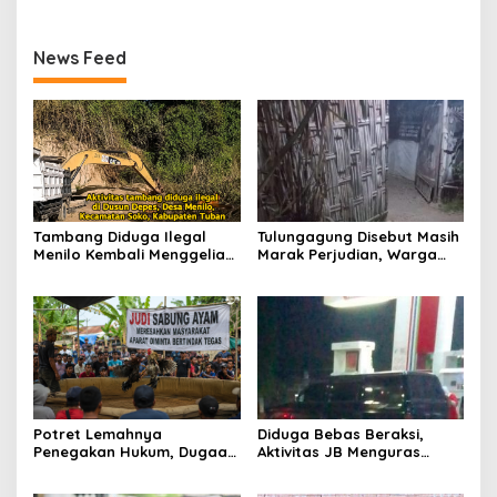
News Feed
Tambang Diduga Ilegal
Tulungagung Disebut Masih
Menilo Kembali Menggeliat,
Marak Perjudian, Warga
Aparat Bungkam? Publik
Desak Penindakan Tegas
Soroti Dugaan Pembiaran
hingga Usut Dugaan Beking
Potret Lemahnya
Diduga Bebas Beraksi,
Penegakan Hukum, Dugaan
Aktivitas JB Menguras
Aktivitas Judi di
Solar Bersubsidi di
Tulungagung Tuai Sorotan
Bojonegoro Jadi Sorotan