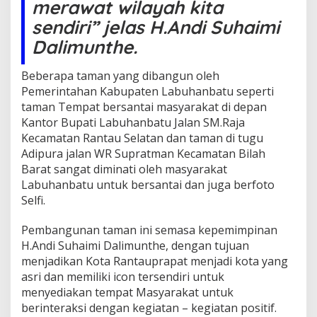
merawat wilayah kita
e
n
sendiri” jelas H.Andi Suhaimi
j
Dalimunthe.
a
g
a
Beberapa taman yang dibangun oleh
T
Pemerintahan Kabupaten Labuhanbatu seperti
a
taman Tempat bersantai masyarakat di depan
m
a
Kantor Bupati Labuhanbatu Jalan SM.Raja
n
Kecamatan Rantau Selatan dan taman di tugu
K
Adipura jalan WR Supratman Kecamatan Bilah
o
Barat sangat diminati oleh masyarakat
t
a
Labuhanbatu untuk bersantai dan juga berfoto
Selfi.
Pembangunan taman ini semasa kepemimpinan
H.Andi Suhaimi Dalimunthe, dengan tujuan
menjadikan Kota Rantauprapat menjadi kota yang
asri dan memiliki icon tersendiri untuk
menyediakan tempat Masyarakat untuk
berinteraksi dengan kegiatan – kegiatan positif.