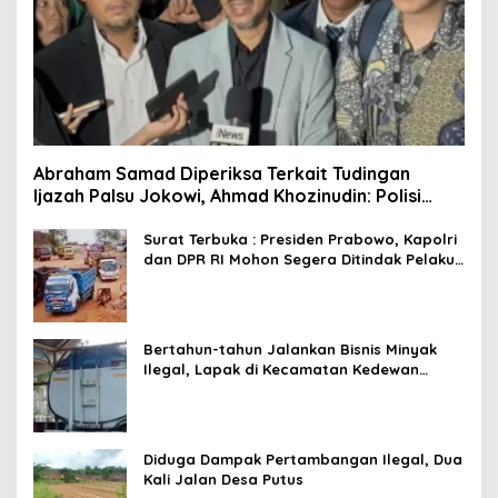
Abraham Samad Diperiksa Terkait Tudingan
Ijazah Palsu Jokowi, Ahmad Khozinudin: Polisi
Main Pasal Karet
Surat Terbuka : Presiden Prabowo, Kapolri
dan DPR RI Mohon Segera Ditindak Pelaku
Pertambangan Ilegal di Tuban
Bertahun-tahun Jalankan Bisnis Minyak
Ilegal, Lapak di Kecamatan Kedewan
Tetap Aman
Diduga Dampak Pertambangan Ilegal, Dua
Kali Jalan Desa Putus