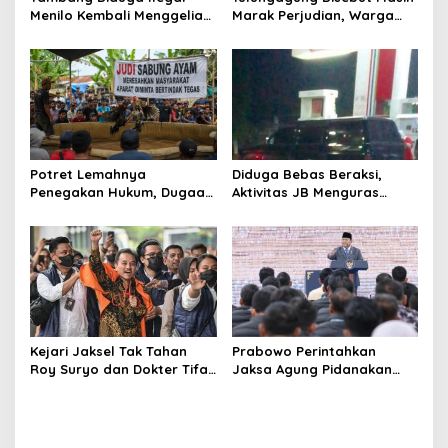
s
Menilo Kembali Menggeliat,
Marak Perjudian, Warga
Aparat Bungkam? Publik
Desak Penindakan Tegas
Soroti Dugaan Pembiaran
hingga Usut Dugaan Beking
Potret Lemahnya
Diduga Bebas Beraksi,
Penegakan Hukum, Dugaan
Aktivitas JB Menguras
Aktivitas Judi di
Solar Bersubsidi di
Tulungagung Tuai Sorotan
Bojonegoro Jadi Sorotan
Warga
Kejari Jaksel Tak Tahan
Prabowo Perintahkan
Roy Suryo dan Dokter Tifa,
Jaksa Agung Pidanakan
Pertimbangkan Jaminan
Penambang Ilegal
Keluarga dan Kepastian
Hukum