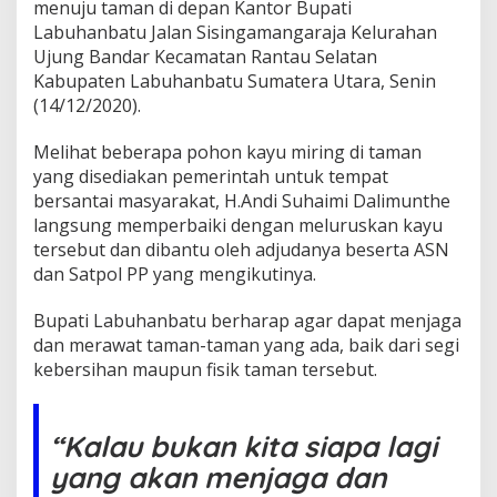
u
menuju taman di depan Kantor Bupati
B
Labuhanbatu Jalan Sisingamangaraja Kelurahan
e
Ujung Bandar Kecamatan Rantau Selatan
r
Kabupaten Labuhanbatu Sumatera Utara, Senin
h
(14/12/2020).
a
r
a
Melihat beberapa pohon kayu miring di taman
p
yang disediakan pemerintah untuk tempat
M
bersantai masyarakat, H.Andi Suhaimi Dalimunthe
a
langsung memperbaiki dengan meluruskan kayu
s
y
tersebut dan dibantu oleh adjudanya beserta ASN
a
dan Satpol PP yang mengikutinya.
r
a
Bupati Labuhanbatu berharap agar dapat menjaga
k
dan merawat taman-taman yang ada, baik dari segi
a
t
kebersihan maupun fisik taman tersebut.
T
u
r
“Kalau bukan kita siapa lagi
u
t
yang akan menjaga dan
M