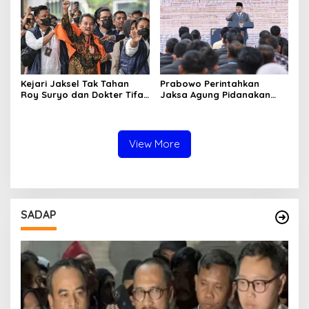
Warga
Kejari Jaksel Tak Tahan
Prabowo Perintahkan
Roy Suryo dan Dokter Tifa,
Jaksa Agung Pidanakan
Pertimbangkan Jaminan
Penambang Ilegal
Keluarga dan Kepastian
Hukum
View More
SADAP