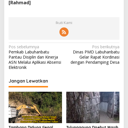
[Rahmad]
Ikuti Kami
N
Pos sebelumnya
Pos berikutnya
Pemkab Labuhanbatu
Dinas PMD Labuhanbatu
a
Pantau Disiplin dan Kinerja
Gelar Rapat Kordinasi
v
ASN Melalui Aplikasi Absensi
dengan Pendamping Desa
Elektronik
i
g
Jangan Lewatkan
a
s
i
p
o
Tambang Diduga Ilegal
Tulungagung Disebut Masih