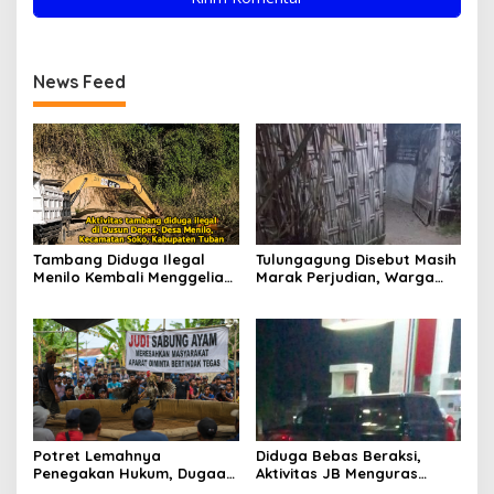
News Feed
Tambang Diduga Ilegal
Tulungagung Disebut Masih
Menilo Kembali Menggeliat,
Marak Perjudian, Warga
Aparat Bungkam? Publik
Desak Penindakan Tegas
Soroti Dugaan Pembiaran
hingga Usut Dugaan Beking
Potret Lemahnya
Diduga Bebas Beraksi,
Penegakan Hukum, Dugaan
Aktivitas JB Menguras
Aktivitas Judi di
Solar Bersubsidi di