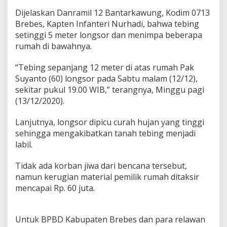
e
b
Dijelaskan Danramil 12 Bantarkawung, Kodim 0713
e
Brebes, Kapten Infanteri Nurhadi, bahwa tebing
s
setinggi 5 meter longsor dan menimpa beberapa
,
rumah di bawahnya.
D
a
l
“Tebing sepanjang 12 meter di atas rumah Pak
a
Suyanto (60) longsor pada Sabtu malam (12/12),
m
sekitar pukul 19.00 WIB,” terangnya, Minggu pagi
S
(13/12/2020).
e
h
a
Lanjutnya, longsor dipicu curah hujan yang tinggi
r
sehingga mengakibatkan tanah tebing menjadi
i
labil.
T
e
Tidak ada korban jiwa dari bencana tersebut,
b
i
namun kerugian material pemilik rumah ditaksir
n
mencapai Rp. 60 juta.
g
L
o
Untuk BPBD Kabupaten Brebes dan para relawan
n