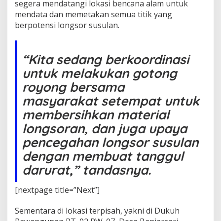
segera mendatangi lokasi bencana alam untuk
g
s
mendata dan memetakan semua titik yang
o
berpotensi longsor susulan.
r
T
e
“Kita sedang berkoordinasi
r
j
untuk melakukan gotong
a
d
royong bersama
i
masyarakat setempat untuk
d
i
membersihkan material
D
longsoran, dan juga upaya
u
a
pencegahan longsor susulan
D
dengan membuat tanggul
e
s
darurat,” tandasnya.
a
[nextpage title=”Next”]
Sementara di lokasi terpisah, yakni di Dukuh