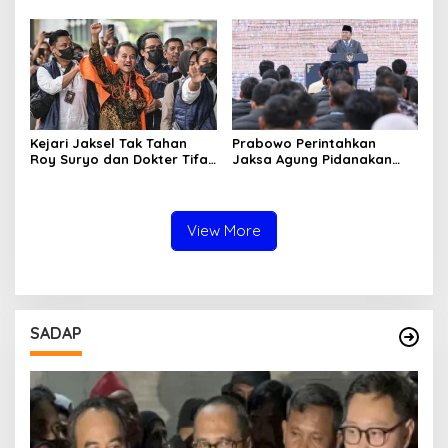
Tulungagung Tuai Sorotan
Bojonegoro Jadi Sorotan
Warga
Kejari Jaksel Tak Tahan
Prabowo Perintahkan
Roy Suryo dan Dokter Tifa,
Jaksa Agung Pidanakan
Pertimbangkan Jaminan
Penambang Ilegal
Keluarga dan Kepastian
Hukum
View More
SADAP