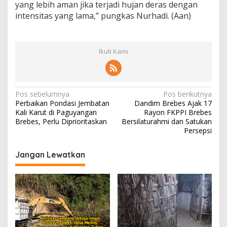
yang lebih aman jika terjadi hujan deras dengan
intensitas yang lama,” pungkas Nurhadi. (Aan)
Ikuti Kami
N
Pos sebelumnya
Pos berikutnya
Perbaikan Pondasi Jembatan
Dandim Brebes Ajak 17
a
Kali Karut di Paguyangan
Rayon FKPPI Brebes
v
Brebes, Perlu Diprioritaskan
Bersilaturahmi dan Satukan
Persepsi
i
g
Jangan Lewatkan
a
s
i
p
o