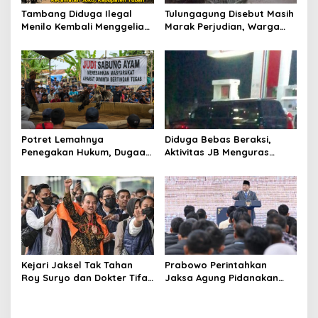
s
Tambang Diduga Ilegal
Tulungagung Disebut Masih
Menilo Kembali Menggeliat,
Marak Perjudian, Warga
Aparat Bungkam? Publik
Desak Penindakan Tegas
Soroti Dugaan Pembiaran
hingga Usut Dugaan Beking
Potret Lemahnya
Diduga Bebas Beraksi,
Penegakan Hukum, Dugaan
Aktivitas JB Menguras
Aktivitas Judi di
Solar Bersubsidi di
Tulungagung Tuai Sorotan
Bojonegoro Jadi Sorotan
Warga
Kejari Jaksel Tak Tahan
Prabowo Perintahkan
Roy Suryo dan Dokter Tifa,
Jaksa Agung Pidanakan
Pertimbangkan Jaminan
Penambang Ilegal
Keluarga dan Kepastian
Hukum