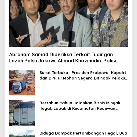
Abraham Samad Diperiksa Terkait Tudingan
Ijazah Palsu Jokowi, Ahmad Khozinudin: Polisi
Main Pasal Karet
Surat Terbuka : Presiden Prabowo, Kapolri
dan DPR RI Mohon Segera Ditindak Pelaku
Pertambangan Ilegal di Tuban
Bertahun-tahun Jalankan Bisnis Minyak
Ilegal, Lapak di Kecamatan Kedewan
Tetap Aman
Diduga Dampak Pertambangan Ilegal, Dua