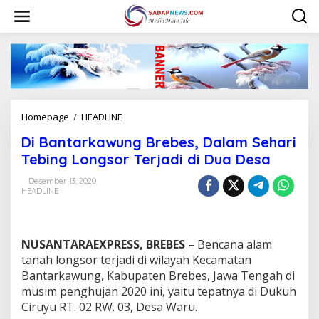
L
e
w
a
t
i
k
e
k
Homepage
/
HEADLINE
D
o
i
n
Di Bantarkawung Brebes, Dalam Sehari
B
t
a
Tebing Longsor Terjadi di Dua Desa
e
n
n
t
Desember 13, 2020
HEADLINE
a
r
k
a
NUSANTARAEXPRESS, BREBES –
Bencana alam
w
u
tanah longsor terjadi di wilayah Kecamatan
n
Bantarkawung, Kabupaten Brebes, Jawa Tengah di
g
musim penghujan 2020 ini, yaitu tepatnya di Dukuh
B
Ciruyu RT. 02 RW. 03, Desa Waru.
r