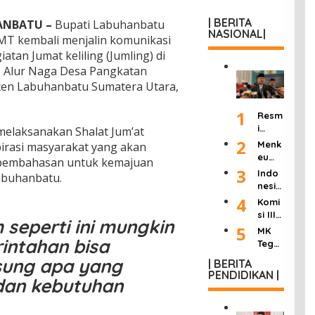
| BERITA
ANBATU –
Bupati Labuhanbatu
NASIONAL|
MT kembali menjalin komunikasi
tan Jumat keliling (Jumling) di
II Alur Naga Desa Pangkatan
en Labuhanbatu Sumatera Utara,
1
Resm
i
melaksanakan Shalat Jum’at
Dilan
2
Menk
irasi masyarakat yang akan
tik
eu
 pembahasan untuk kemajuan
Jadi
Purb
3
Indo
abuhanbatu.
Kepa
aya
nesia
la
Ultim
Berd
4
Komi
KSP,
atum
uka:
si III
Dudu
Peng
seperti ini mungkin
Mant
DPR
5
ng
MK
usah
an
Hasil
intahan bisa
Janji
Tega
a
Wakil
kan
Pang
skan
Roko
sung apa yang
Presi
| BERITA
“8
kas
Wart
k
PENDIDIKAN |
den
Poin
Birok
dan kebutuhan
awan
Ilega
Try
Perc
rasi
Tak
l:
Sutri
epat
dan
Bisa
Masu
sno