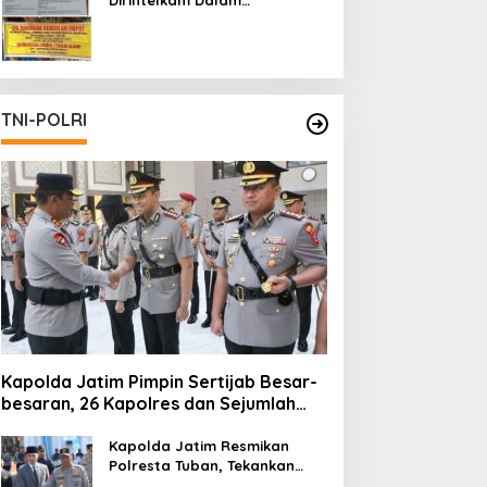
Pertambangan Ilegal di Kab.
Blitar yang Masih Tetap
Beroperasi
TNI-POLRI
Kapolda Jatim Pimpin Sertijab Besar-
besaran, 26 Kapolres dan Sejumlah
Pejabat Utama Berganti
Kapolda Jatim Resmikan
Polresta Tuban, Tekankan
Peningkatan Profesionalisme