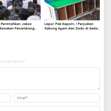
Perintahkan Jaksa
Lapor Pak Kapolri…! Perjudian
idanakan Penambang
Sabung Ayam dan Dadu di Sedati
Sidoarjo Buka Kembali, Diduga
Libatkan Oknum Aparat dan
Media
ng wajib ditandai
*