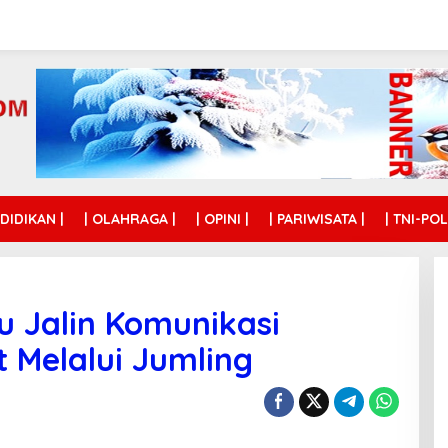
NDIDIKAN |
| OLAHRAGA |
| OPINI |
| PARIWISATA |
| TNI-POL
 Jalin Komunikasi
 Melalui Jumling