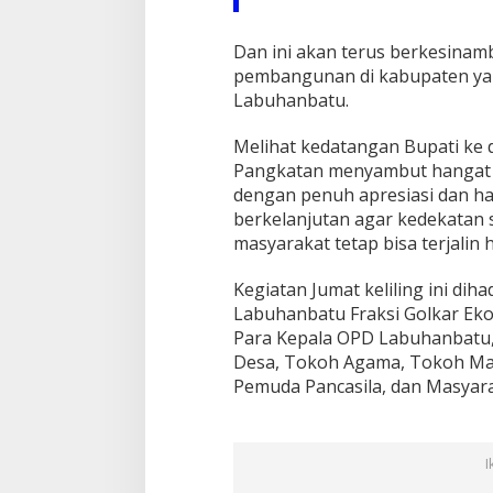
g
a
Dan ini akan terus berkesina
n
pembangunan di kabupaten yang 
M
a
Labuhanbatu.
s
y
Melihat kedatangan Bupati ke 
a
Pangkatan menyambut hangat k
r
dengan penuh apresiasi dan ha
a
k
berkelanjutan agar kedekatan
a
masyarakat tetap bisa terjalin 
t
M
Kegiatan Jumat keliling ini di
e
Labuhanbatu Fraksi Golkar Eko
l
a
Para Kepala OPD Labuhanbatu,
l
Desa, Tokoh Agama, Tokoh Mas
u
Pemuda Pancasila, dan Masyara
i
J
u
m
I
l
i