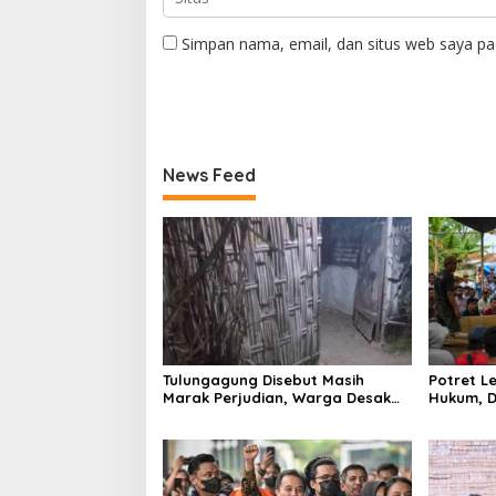
Simpan nama, email, dan situs web saya pa
News Feed
Tulungagung Disebut Masih
Potret 
Marak Perjudian, Warga Desak
Hukum, D
Penindakan Tegas hingga Usut
Tulungag
Dugaan Beking