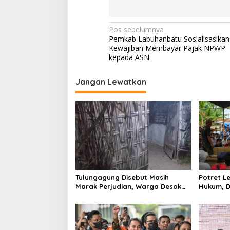
n
g
N
Pos sebelumnya
Pemkab Labuhanbatu Sosialisasikan
a
Kewajiban Membayar Pajak NPWP
v
kepada ASN
i
Jangan Lewatkan
g
a
s
i
p
o
s
Tulungagung Disebut Masih
Potret 
Marak Perjudian, Warga Desak
Hukum, D
Penindakan Tegas hingga Usut
Tulungag
Dugaan Beking