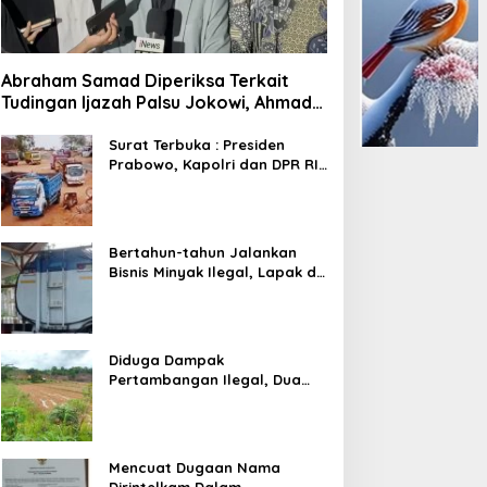
Abraham Samad Diperiksa Terkait
Tudingan Ijazah Palsu Jokowi, Ahmad
Khozinudin: Polisi Main Pasal Karet
Surat Terbuka : Presiden
Prabowo, Kapolri dan DPR RI
Mohon Segera Ditindak
Pelaku Pertambangan Ilegal
di Tuban
Bertahun-tahun Jalankan
Bisnis Minyak Ilegal, Lapak di
Kecamatan Kedewan Tetap
Aman
Diduga Dampak
Pertambangan Ilegal, Dua
Kali Jalan Desa Putus
Mencuat Dugaan Nama
Dirintelkam Dalam