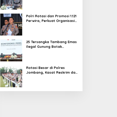
dan Pelayanan Publik
Polri Rotasi dan Promosi 1.121
Perwira, Perkuat Organisasi
dan Pelayanan hingga
Pembentukan Polresta IKN
25 Tersangka Tambang Emas
Ilegal Gunung Botak
Ditetapkan, Mayoritas WN
China
Rotasi Besar di Polres
Jombang, Kasat Reskrim dan
Delapan Kapolsek Berganti