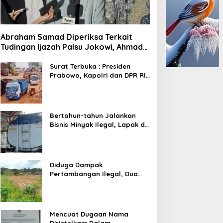
Abraham Samad Diperiksa Terkait
Tudingan Ijazah Palsu Jokowi, Ahmad
Khozinudin: Polisi Main Pasal Karet
Surat Terbuka : Presiden
Prabowo, Kapolri dan DPR RI
Mohon Segera Ditindak
Pelaku Pertambangan Ilegal
di Tuban
Bertahun-tahun Jalankan
Bisnis Minyak Ilegal, Lapak di
Kecamatan Kedewan Tetap
Aman
Diduga Dampak
Pertambangan Ilegal, Dua
Kali Jalan Desa Putus
Mencuat Dugaan Nama
Dirintelkam Dalam