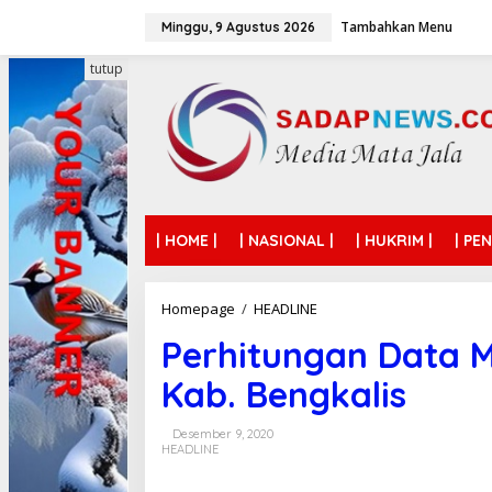
L
Tambahkan Menu
e
Minggu, 9 Agustus 2026
w
a
tutup
t
i
k
e
k
o
n
t
| HOME |
| NASIONAL |
| HUKRIM |
| PE
e
n
Homepage
/
HEADLINE
P
e
Perhitungan Data M
r
h
Kab. Bengkalis
i
t
u
Desember 9, 2020
n
HEADLINE
g
a