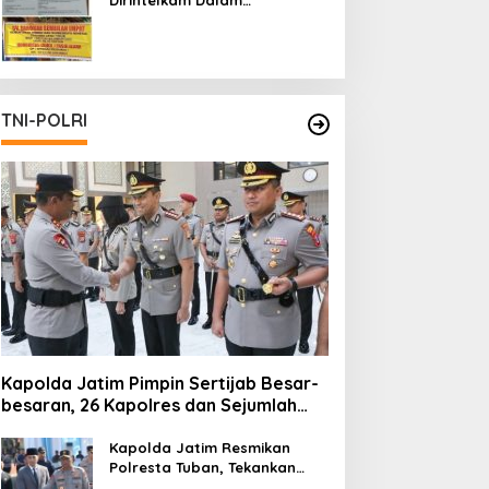
Pertambangan Ilegal di Kab.
Blitar yang Masih Tetap
Beroperasi
TNI-POLRI
Kapolda Jatim Pimpin Sertijab Besar-
besaran, 26 Kapolres dan Sejumlah
Pejabat Utama Berganti
Kapolda Jatim Resmikan
Polresta Tuban, Tekankan
Peningkatan Profesionalisme