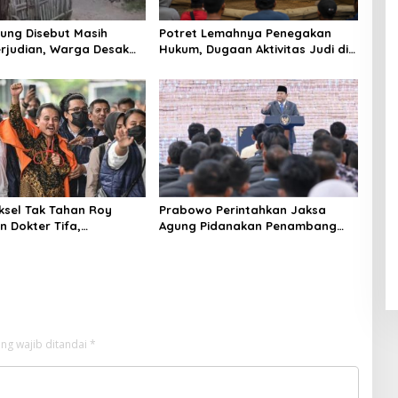
ul
f
Klam
Muhsi
Worl
pok
ung Disebut Masih
Potret Lemahnya Penegakan
nin
d
rjudian, Warga Desak
Hukum, Dugaan Aktivitas Judi di
Class
an Tegas hingga Usut
Tulungagung Tuai Sorotan
Unive
Beking
rsity"
aksel Tak Tahan Roy
Prabowo Perintahkan Jaksa
n Dokter Tifa,
Agung Pidanakan Penambang
angkan Jaminan
Ilegal
 dan Kepastian Hukum
ng wajib ditandai
*