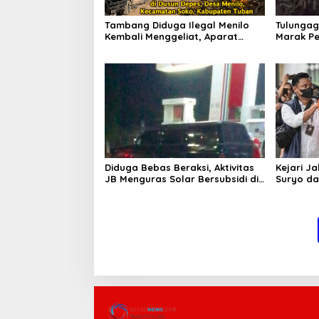
Tambang Diduga Ilegal Menilo
Tulungag
Kembali Menggeliat, Aparat
Marak Pe
Bungkam? Publik Soroti Dugaan
Penindak
Pembiaran
Dugaan 
Diduga Bebas Beraksi, Aktivitas
Kejari J
JB Menguras Solar Bersubsidi di
Suryo da
Bojonegoro Jadi Sorotan Warga
Pertimb
Keluarga