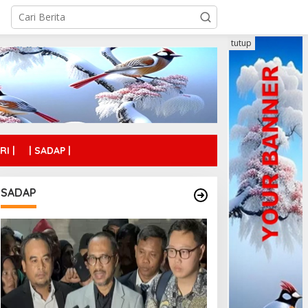
tutup
RI |
| SADAP |
SADAP