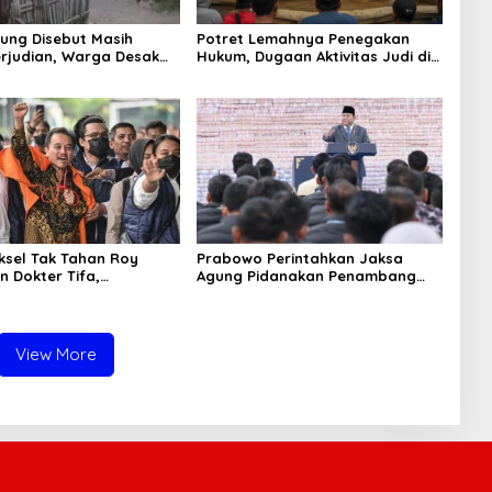
ung Disebut Masih
Potret Lemahnya Penegakan
rjudian, Warga Desak
Hukum, Dugaan Aktivitas Judi di
an Tegas hingga Usut
Tulungagung Tuai Sorotan
Beking
aksel Tak Tahan Roy
Prabowo Perintahkan Jaksa
n Dokter Tifa,
Agung Pidanakan Penambang
angkan Jaminan
Ilegal
 dan Kepastian Hukum
View More