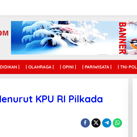
NDIDIKAN |
| OLAHRAGA |
| OPINI |
| PARIWISATA |
| TNI-POL
enurut KPU RI Pilkada