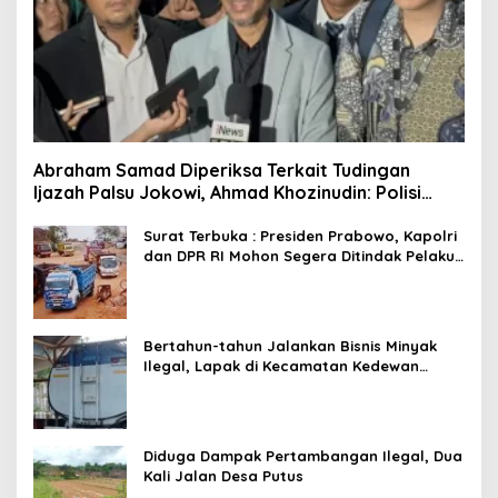
Abraham Samad Diperiksa Terkait Tudingan
Ijazah Palsu Jokowi, Ahmad Khozinudin: Polisi
Main Pasal Karet
Surat Terbuka : Presiden Prabowo, Kapolri
dan DPR RI Mohon Segera Ditindak Pelaku
Pertambangan Ilegal di Tuban
Bertahun-tahun Jalankan Bisnis Minyak
Ilegal, Lapak di Kecamatan Kedewan
Tetap Aman
Diduga Dampak Pertambangan Ilegal, Dua
Kali Jalan Desa Putus