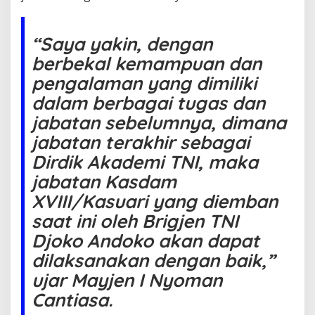
a
n
S
“Saya yakin, dengan
e
r
berbekal kemampuan dan
a
pengalaman yang dimiliki
h
t
dalam berbagai tugas dan
e
jabatan sebelumnya, dimana
r
i
jabatan terakhir sebagai
m
a
Dirdik Akademi TNI, maka
J
jabatan Kasdam
a
b
XVIII/Kasuari yang diemban
a
saat ini oleh Brigjen TNI
t
a
Djoko Andoko akan dapat
n
dilaksanakan dengan baik,”
K
a
ujar Mayjen I Nyoman
s
Cantiasa.
d
a