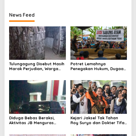
News Feed
Tulungagung Disebut Masih
Potret Lemahnya
Marak Perjudian, Warga
Penegakan Hukum, Dugaan
Desak Penindakan Tegas
Aktivitas Judi di
hingga Usut Dugaan Beking
Tulungagung Tuai Sorotan
Diduga Bebas Beraksi,
Kejari Jaksel Tak Tahan
Aktivitas JB Menguras
Roy Suryo dan Dokter Tifa,
Solar Bersubsidi di
Pertimbangkan Jaminan
Bojonegoro Jadi Sorotan
Keluarga dan Kepastian