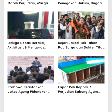
Marak Perjudian, Warga
Penegakan Hukum, Dugaan
Desak Penindakan Tegas
Aktivitas Judi di
hingga Usut Dugaan Beking
Tulungagung Tuai Sorotan
Diduga Bebas Beraksi,
Kejari Jaksel Tak Tahan
Aktivitas JB Menguras
Roy Suryo dan Dokter Tifa,
Solar Bersubsidi di
Pertimbangkan Jaminan
Bojonegoro Jadi Sorotan
Keluarga dan Kepastian
Warga
Hukum
Prabowo Perintahkan
Lapor Pak Kapolri…!
Jaksa Agung Pidanakan
Perjudian Sabung Ayam
Penambang Ilegal
dan Dadu di Sedati
Sidoarjo Buka Kembali,
Diduga Libatkan Oknum
Aparat dan Media