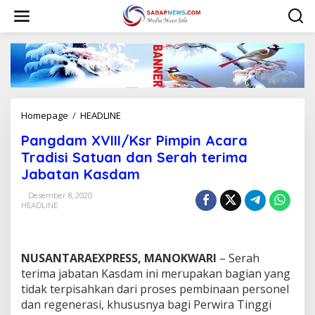
L
e
w
a
t
i
k
e
k
Homepage
/
HEADLINE
P
o
a
n
Pangdam XVIII/Ksr Pimpin Acara
n
t
g
Tradisi Satuan dan Serah terima
e
d
n
Jabatan Kasdam
a
m
Desember 8, 2020
X
HEADLINE
V
I
I
I
NUSANTARAEXPRESS, MANOKWARI
– Serah
/
terima jabatan Kasdam ini merupakan bagian yang
K
tidak terpisahkan dari proses pembinaan personel
s
dan regenerasi, khususnya bagi Perwira Tinggi
r