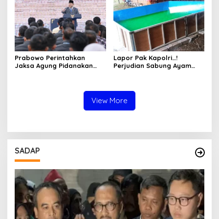
Warga
Hukum
Prabowo Perintahkan
Lapor Pak Kapolri…!
Jaksa Agung Pidanakan
Perjudian Sabung Ayam
Penambang Ilegal
dan Dadu di Sedati
Sidoarjo Buka Kembali,
Diduga Libatkan Oknum
Aparat dan Media
View More
SADAP