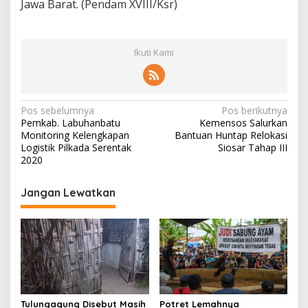
Jawa Barat. (Pendam XVIII/Ksr)
Ikuti Kami
N
Pos sebelumnya
Pos berikutnya
Pemkab. Labuhanbatu
Kemensos Salurkan
a
Monitoring Kelengkapan
Bantuan Huntap Relokasi
v
Logistik Pilkada Serentak
Siosar Tahap III
2020
i
g
Jangan Lewatkan
a
s
i
p
o
s
Tulungagung Disebut Masih
Potret Lemahnya