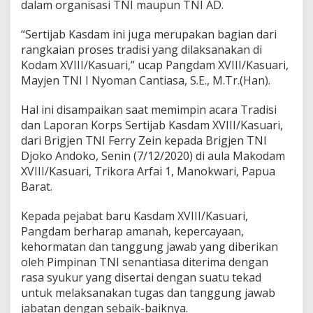
P
dalam organisasi TNI maupun TNI AD.
i
m
“Sertijab Kasdam ini juga merupakan bagian dari
p
rangkaian proses tradisi yang dilaksanakan di
i
Kodam XVIII/Kasuari,” ucap Pangdam XVIII/Kasuari,
n
A
Mayjen TNI I Nyoman Cantiasa, S.E., M.Tr.(Han).
c
a
Hal ini disampaikan saat memimpin acara Tradisi
r
dan Laporan Korps Sertijab Kasdam XVIII/Kasuari,
a
dari Brigjen TNI Ferry Zein kepada Brigjen TNI
T
r
Djoko Andoko, Senin (7/12/2020) di aula Makodam
a
XVIII/Kasuari, Trikora Arfai 1, Manokwari, Papua
d
Barat.
i
s
Kepada pejabat baru Kasdam XVIII/Kasuari,
i
S
Pangdam berharap amanah, kepercayaan,
a
kehormatan dan tanggung jawab yang diberikan
t
oleh Pimpinan TNI senantiasa diterima dengan
u
rasa syukur yang disertai dengan suatu tekad
a
untuk melaksanakan tugas dan tanggung jawab
n
d
jabatan dengan sebaik-baiknya.