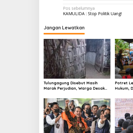
N
Pos sebelumnya
KAMULIDA : Stop Politik Uang!
a
v
Jangan Lewatkan
i
g
a
s
i
p
o
Tulungagung Disebut Masih
Potret 
Marak Perjudian, Warga Desak
Hukum, D
s
Penindakan Tegas hingga Usut
Tulungag
Dugaan Beking