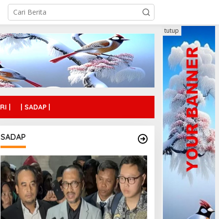
tutup
RI |
| SADAP |
SADAP