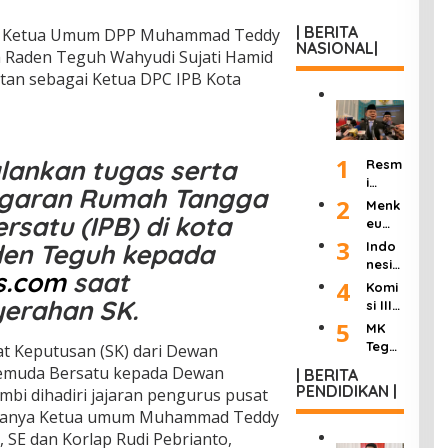
| BERITA
 Ketua Umum DPP Muhammad Teddy
NASIONAL|
 Raden Teguh Wahyudi Sujati Hamid
atan sebagai Ketua DPC IPB Kota
1
lankan tugas serta
Resm
i
ggaran Rumah Tangga
Dilan
2
Menk
tik
satu (IPB) di kota
eu
Jadi
Purb
3
Indo
den Teguh kepada
Kepa
aya
nesia
la
s.com
saat
Ultim
Berd
4
Komi
KSP,
atum
uka:
erahan SK.
si III
Dudu
Peng
Mant
DPR
5
ng
MK
usah
an
Hasil
Janji
Tega
t Keputusan (SK) dari Dewan
a
Wakil
kan
Pang
skan
Roko
Pemuda Bersatu kepada Dewan
Presi
| BERITA
“8
kas
Wart
k
PENDIDIKAN |
den
bi dihadiri jajaran pengurus pusat
Poin
Birok
awan
Ilega
Try
Perc
ntaranya Ketua umum Muhammad Teddy
rasi
Tak
l:
Sutri
epat
dan
Bisa
 SE dan Korlap Rudi Pebrianto,
Masu
sno