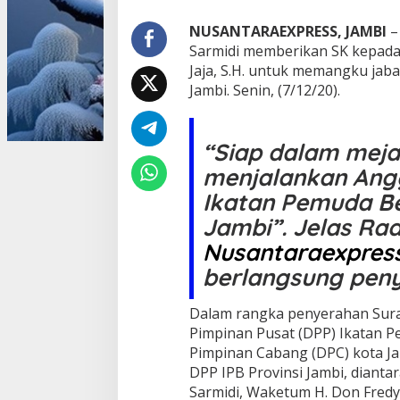
P
P
NUSANTARAEXPRESS, JAMBI
–
I
Sarmidi memberikan SK kepada
P
Jaja, S.H. untuk memangku jab
B
Jambi. Senin, (7/12/20).
M
e
n
y
“Siap dalam meja
e
menjalankan An
r
a
Ikatan Pemuda Ber
h
Jambi”. Jelas Ra
k
a
Nusantaraexpres
n
S
berlangsung peny
K
K
Dalam rangka penyerahan Sura
e
Pimpinan Pusat (DPP) Ikatan 
t
u
Pimpinan Cabang (DPC) kota Jam
a
DPP IPB Provinsi Jambi, dia
D
Sarmidi, Waketum H. Don Fredy,
P