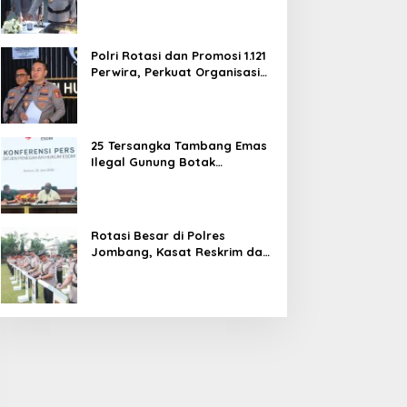
dan Pelayanan Publik
Polri Rotasi dan Promosi 1.121
Perwira, Perkuat Organisasi
dan Pelayanan hingga
Pembentukan Polresta IKN
25 Tersangka Tambang Emas
Ilegal Gunung Botak
Ditetapkan, Mayoritas WN
China
Rotasi Besar di Polres
Jombang, Kasat Reskrim dan
Delapan Kapolsek Berganti