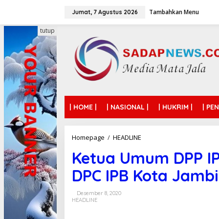
L
Tambahkan Menu
e
Jumat, 7 Agustus 2026
w
a
tutup
t
i
k
e
k
o
n
t
| HOME |
| NASIONAL |
| HUKRIM |
| PE
e
n
Homepage
/
HEADLINE
K
e
Ketua Umum DPP IP
t
u
DPC IPB Kota Jambi
a
U
m
Desember 8, 2020
u
HEADLINE
m
D