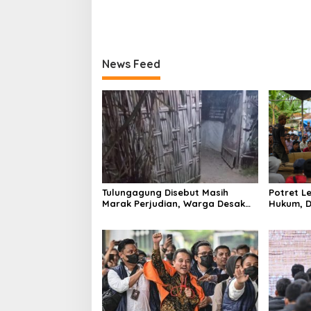
News Feed
Tulungagung Disebut Masih
Potret 
Marak Perjudian, Warga Desak
Hukum, D
Penindakan Tegas hingga Usut
Tulungag
Dugaan Beking