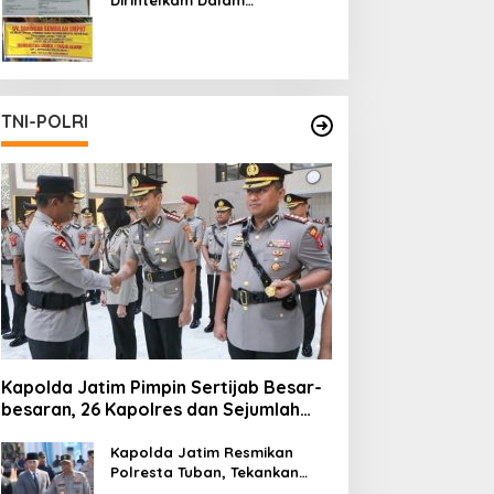
Pertambangan Ilegal di Kab.
Blitar yang Masih Tetap
Beroperasi
TNI-POLRI
Kapolda Jatim Pimpin Sertijab Besar-
besaran, 26 Kapolres dan Sejumlah
Pejabat Utama Berganti
Kapolda Jatim Resmikan
Polresta Tuban, Tekankan
Peningkatan Profesionalisme