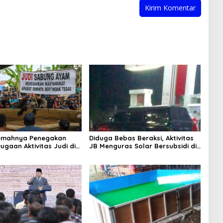
Lemahnya Penegakan
Diduga Bebas Beraksi, Aktivitas
ugaan Aktivitas Judi di
JB Menguras Solar Bersubsidi di
ung Tuai Sorotan
Bojonegoro Jadi Sorotan Warga