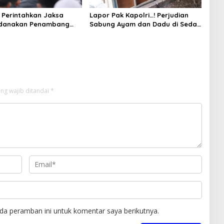
Perintahkan Jaksa
Lapor Pak Kapolri…! Perjudian
idanakan Penambang
Sabung Ayam dan Dadu di Sedati
Sidoarjo Buka Kembali, Diduga
Libatkan Oknum Aparat dan
Media
ng wajib ditandai
*
da peramban ini untuk komentar saya berikutnya.