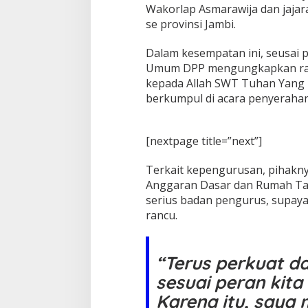
Wakorlap Asmarawija dan jajar
C
se provinsi Jambi.
I
P
B
Dalam kesempatan ini, seusai 
K
Umum DPP mengungkapkan rasa
o
kepada Allah SWT Tuhan Yang M
t
berkumpul di acara penyerahan
a
J
a
m
[nextpage title=”next”]
b
i
Terkait kepengurusan, pihakn
Anggaran Dasar dan Rumah Ta
serius badan pengurus, supaya
rancu.
“Terus perkuat d
sesuai peran kit
Karena itu, saya 