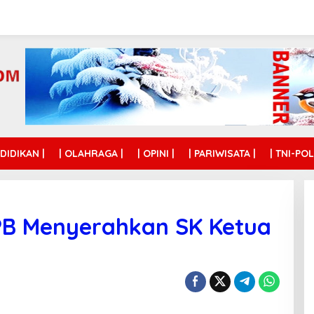
NDIDIKAN |
| OLAHRAGA |
| OPINI |
| PARIWISATA |
| TNI-POL
B Menyerahkan SK Ketua