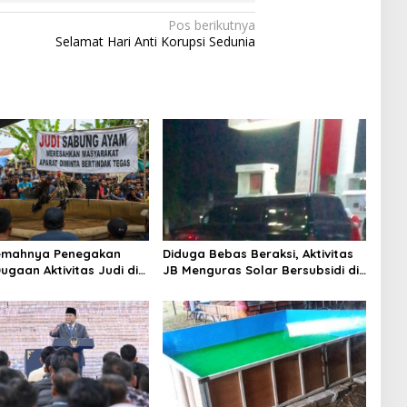
Pos berikutnya
Selamat Hari Anti Korupsi Sedunia
Lemahnya Penegakan
Diduga Bebas Beraksi, Aktivitas
ugaan Aktivitas Judi di
JB Menguras Solar Bersubsidi di
ung Tuai Sorotan
Bojonegoro Jadi Sorotan Warga