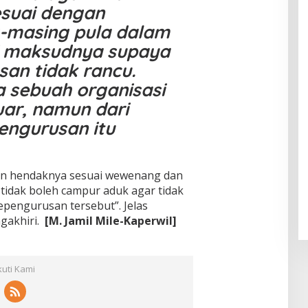
ul
f
esuai dengan
Klam
Muhsi
Worl
pok
-masing pula dalam
nin
d
Class
i maksudnya supaya
Unive
an tidak rancu.
rsity"
 sebuah organisasi
uar, namun dari
engurusan itu
an hendaknya sesuai wewenang dan
tidak boleh campur aduk agar tidak
pengurusan tersebut”. Jelas
gakhiri.
[M. Jamil Mile-Kaperwil]
kuti Kami