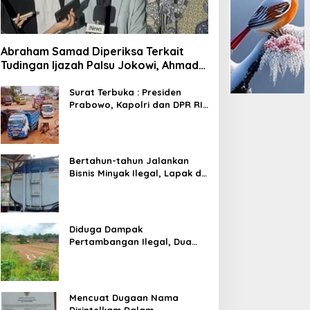
Abraham Samad Diperiksa Terkait
Tudingan Ijazah Palsu Jokowi, Ahmad
Khozinudin: Polisi Main Pasal Karet
Surat Terbuka : Presiden
Prabowo, Kapolri dan DPR RI
Mohon Segera Ditindak
Pelaku Pertambangan Ilegal
di Tuban
Bertahun-tahun Jalankan
Bisnis Minyak Ilegal, Lapak di
Kecamatan Kedewan Tetap
Aman
Diduga Dampak
Pertambangan Ilegal, Dua
Kali Jalan Desa Putus
Mencuat Dugaan Nama
Dirintelkam Dalam