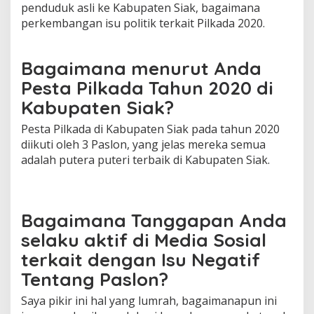
i
penduduk asli ke Kabupaten Siak, bagaimana
n
perkembangan isu politik terkait Pilkada 2020.
M
e
r
Bagaimana menurut Anda
o
k
Pesta Pilkada Tahun 2020 di
e
Kabupaten Siak?
t
.
Pesta Pilkada di Kabupaten Siak pada tahun 2020
I
diikuti oleh 3 Paslon, yang jelas mereka semua
n
i
adalah putera puteri terbaik di Kabupaten Siak.
A
l
a
s
Bagaimana Tanggapan Anda
a
n
selaku aktif di Media Sosial
n
terkait dengan Isu Negatif
y
a
Tentang Paslon?
Saya pikir ini hal yang lumrah, bagaimanapun ini