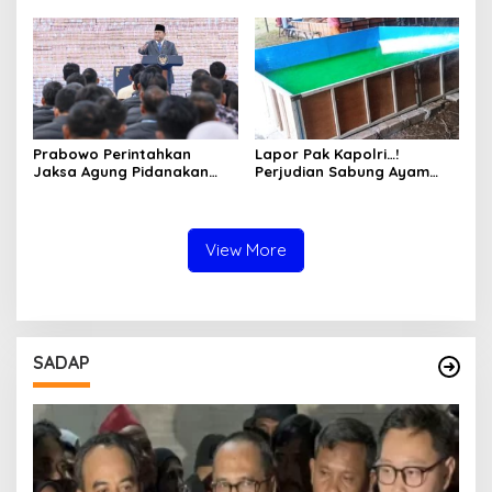
Bojonegoro Jadi Sorotan
Keluarga dan Kepastian
Warga
Hukum
Prabowo Perintahkan
Lapor Pak Kapolri…!
Jaksa Agung Pidanakan
Perjudian Sabung Ayam
Penambang Ilegal
dan Dadu di Sedati
Sidoarjo Buka Kembali,
Diduga Libatkan Oknum
Aparat dan Media
View More
SADAP