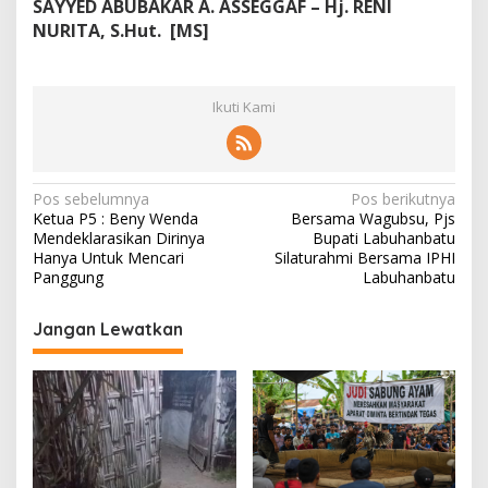
SAYYED ABUBAKAR A. ASSEGGAF – Hj. RENI
NURITA, S.Hut.
[MS]
Ikuti Kami
N
Pos sebelumnya
Pos berikutnya
Ketua P5 : Beny Wenda
Bersama Wagubsu, Pjs
a
Mendeklarasikan Dirinya
Bupati Labuhanbatu
v
Hanya Untuk Mencari
Silaturahmi Bersama IPHI
Panggung
Labuhanbatu
i
g
Jangan Lewatkan
a
s
i
p
o