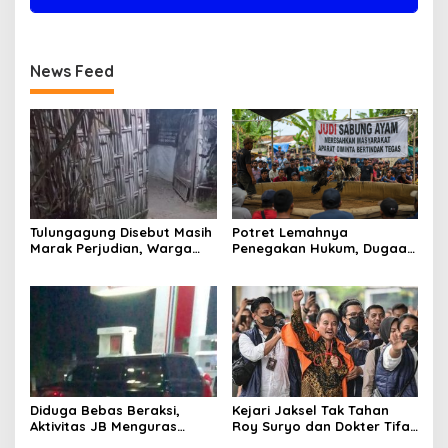
News Feed
Tulungagung Disebut Masih
Potret Lemahnya
Marak Perjudian, Warga
Penegakan Hukum, Dugaan
Desak Penindakan Tegas
Aktivitas Judi di
hingga Usut Dugaan Beking
Tulungagung Tuai Sorotan
Diduga Bebas Beraksi,
Kejari Jaksel Tak Tahan
Aktivitas JB Menguras
Roy Suryo dan Dokter Tifa,
Solar Bersubsidi di
Pertimbangkan Jaminan