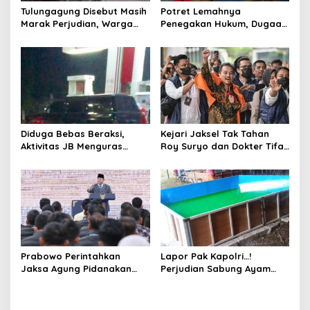
s
Tulungagung Disebut Masih
Potret Lemahnya
Marak Perjudian, Warga
Penegakan Hukum, Dugaan
Desak Penindakan Tegas
Aktivitas Judi di
hingga Usut Dugaan Beking
Tulungagung Tuai Sorotan
Diduga Bebas Beraksi,
Kejari Jaksel Tak Tahan
Aktivitas JB Menguras
Roy Suryo dan Dokter Tifa,
Solar Bersubsidi di
Pertimbangkan Jaminan
Bojonegoro Jadi Sorotan
Keluarga dan Kepastian
Warga
Hukum
Prabowo Perintahkan
Lapor Pak Kapolri…!
Jaksa Agung Pidanakan
Perjudian Sabung Ayam
Penambang Ilegal
dan Dadu di Sedati
Sidoarjo Buka Kembali,
Diduga Libatkan Oknum