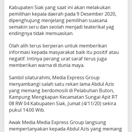
”
P
Kabupaten Siak yang saat ini akan melakukan
i
pemilihan kepala daerah pada 9 Desember 2020,
l
dipenghujung menjelang pemilihan suasana
k
semakin seru dan seolah menjadi teaterikal yag
a
endingnya tidak memuaskan.
d
a
2
Olah alih terus berperan untuk memberikan
0
informasi kepada masyarakat baik itu positif atau
2
negatif. Intinya perang urat saraf terus juga
0
memberikan warna di dunia maya.
K
a
b
Sambil silaturahmi, Media Express Group
.
menyambangi salah satu rekan lama Abdul Azis
S
yang memang berdomosili di Pelabuhan Buton,
i
Kampung Mengkapan Kecamatan Sungai Apit RT
a
k
08 RW 04 Kabupaten Siak, Jumat (4/11/20) sekira
S
pukul 14.00 Wib.
e
m
Awak Media Media Express Group langsung
a
mempertanyakan kepada Abdul Azis yang memang
k