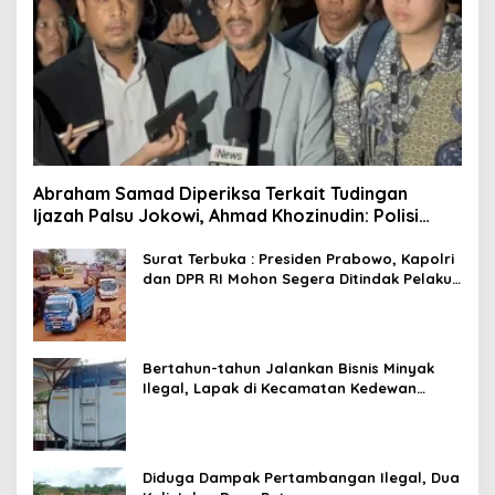
Abraham Samad Diperiksa Terkait Tudingan
Ijazah Palsu Jokowi, Ahmad Khozinudin: Polisi
Main Pasal Karet
Surat Terbuka : Presiden Prabowo, Kapolri
dan DPR RI Mohon Segera Ditindak Pelaku
Pertambangan Ilegal di Tuban
Bertahun-tahun Jalankan Bisnis Minyak
Ilegal, Lapak di Kecamatan Kedewan
Tetap Aman
Diduga Dampak Pertambangan Ilegal, Dua