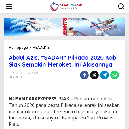
L
e
w
a
t
i
k
e
k
Homepage
/
HEADLINE
A
o
b
n
Abdul Azis, “SADAR” Pilkada 2020 Kab.
d
t
u
Siak Semakin Meroket. Ini Alasannya
e
l
n
A
Desember 4, 2020
HEADLINE
z
i
s
,
NUSANTARAEXPRESS, SIAK
– Percaturan politik
“
S
Tahun 2020 pada pesta Pilkada serentak ini seakan
A
memberikan ispirasi tersendiri bagi masyarakat di
D
Indonesia, khususnya di Kabupaten Siak Provinsi
A
Riau.
R