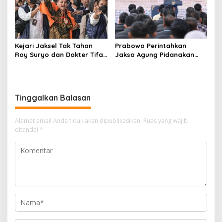
Kejari Jaksel Tak Tahan
Prabowo Perintahkan
Roy Suryo dan Dokter Tifa,
Jaksa Agung Pidanakan
Pertimbangkan Jaminan
Penambang Ilegal
Keluarga dan Kepastian
Hukum
Tinggalkan Balasan
Alamat email Anda tidak akan dipublikasikan.
Ruas yang wajib
ditandai
*