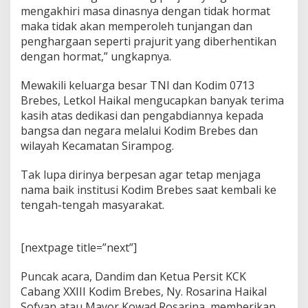
r
mengakhiri masa dinasnya dengan tidak hormat
e
maka tidak akan memperoleh tunjangan dan
b
penghargaan seperti prajurit yang diberhentikan
e
s
dengan hormat,” ungkapnya.
S
e
Mewakili keluarga besar TNI dan Kodim 0713
l
Brebes, Letkol Haikal mengucapkan banyak terima
a
kasih atas dedikasi dan pengabdiannya kepada
t
a
bangsa dan negara melalui Kodim Brebes dan
n
wilayah Kecamatan Sirampog.
Tak lupa dirinya berpesan agar tetap menjaga
nama baik institusi Kodim Brebes saat kembali ke
tengah-tengah masyarakat.
[nextpage title=”next”]
Puncak acara, Dandim dan Ketua Persit KCK
Cabang XXIII Kodim Brebes, Ny. Rosarina Haikal
Sofyan atau Mayor Kowad Rosarina, memberikan