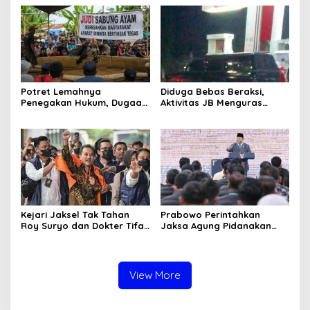
Soroti Dugaan Pembiaran
hingga Usut Dugaan Beking
Potret Lemahnya
Diduga Bebas Beraksi,
Penegakan Hukum, Dugaan
Aktivitas JB Menguras
Aktivitas Judi di
Solar Bersubsidi di
Tulungagung Tuai Sorotan
Bojonegoro Jadi Sorotan
Warga
Kejari Jaksel Tak Tahan
Prabowo Perintahkan
Roy Suryo dan Dokter Tifa,
Jaksa Agung Pidanakan
Pertimbangkan Jaminan
Penambang Ilegal
Keluarga dan Kepastian
Hukum
View More