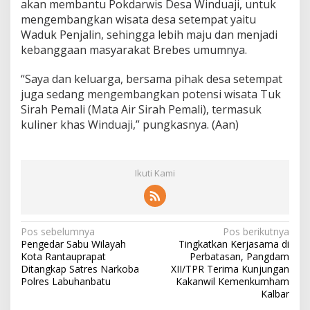
akan membantu Pokdarwis Desa Winduaji, untuk
mengembangkan wisata desa setempat yaitu
Waduk Penjalin, sehingga lebih maju dan menjadi
kebanggaan masyarakat Brebes umumnya.
“Saya dan keluarga, bersama pihak desa setempat
juga sedang mengembangkan potensi wisata Tuk
Sirah Pemali (Mata Air Sirah Pemali), termasuk
kuliner khas Winduaji,” pungkasnya. (Aan)
Ikuti Kami
N
Pos sebelumnya
Pos berikutnya
Pengedar Sabu Wilayah
Tingkatkan Kerjasama di
a
Kota Rantauprapat
Perbatasan, Pangdam
v
Ditangkap Satres Narkoba
XII/TPR Terima Kunjungan
Polres Labuhanbatu
Kakanwil Kemenkumham
i
Kalbar