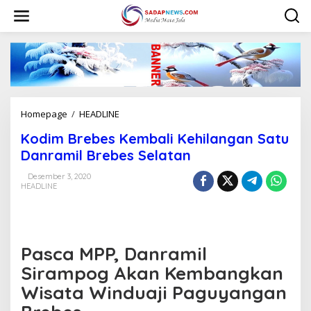
L
e
w
a
t
i
k
e
k
Homepage
/
HEADLINE
K
o
o
n
Kodim Brebes Kembali Kehilangan Satu
d
t
i
Danramil Brebes Selatan
e
m
n
B
Desember 3, 2020
HEADLINE
r
e
b
e
s
Pasca MPP, Danramil
K
e
Sirampog Akan Kembangkan
m
Wisata Winduaji Paguyangan
b
a