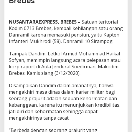
Brebes
l
i
K
e
NUSANTARAEXPRESS, BREBES –
Satuan teritorial
h
Kodim 0713 Brebes, kembali kehilangan satu orang
i
l
Danramil karena memasuki pensiun, yaitu Kapten
a
Infanteri Mukhrodi (58), Danramil 10 Sirampog.
n
g
Tampak Dandim, Letkol Armed Mohammad Haikal
a
Sofyan, memimpin langsung acara pelepasan atau
n
S
korp raport di Aula Jenderal Soedirman, Makodim
a
Brebes. Kamis siang (3/12/2020).
t
u
Disampaikan Dandim dalam amanatnya, bahwa
D
mengakhiri masa dinas dalam karier militer bagi
a
n
seorang prajurit adalah sebuah kehormatan dan
r
kebanggaan, karena itu menunjukkan kredibilitas,
a
jati diri dan kehormatan sehingga dapat
m
mengakhirinya tanpa cacat.
i
l
B
“Berbeda dengan seorang prajurit yang