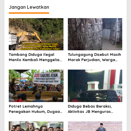
g
Jangan Lewatkan
a
s
i
p
o
s
Tambang Diduga Ilegal
Tulungagung Disebut Masih
Menilo Kembali Menggeliat,
Marak Perjudian, Warga
Aparat Bungkam? Publik
Desak Penindakan Tegas
Soroti Dugaan Pembiaran
hingga Usut Dugaan Beking
Potret Lemahnya
Diduga Bebas Beraksi,
Penegakan Hukum, Dugaan
Aktivitas JB Menguras
Aktivitas Judi di
Solar Bersubsidi di
Tulungagung Tuai Sorotan
Bojonegoro Jadi Sorotan
Warga