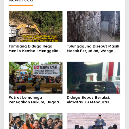
Tambang Diduga Ilegal
Tulungagung Disebut Masih
Menilo Kembali Menggeliat,
Marak Perjudian, Warga
Aparat Bungkam? Publik
Desak Penindakan Tegas
Soroti Dugaan Pembiaran
hingga Usut Dugaan Beking
Potret Lemahnya
Diduga Bebas Beraksi,
Penegakan Hukum, Dugaan
Aktivitas JB Menguras
Aktivitas Judi di
Solar Bersubsidi di
Tulungagung Tuai Sorotan
Bojonegoro Jadi Sorotan
Warga