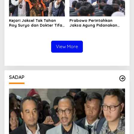
Kejari Jaksel Tak Tahan
Prabowo Perintahkan
Roy Suryo dan Dokter Tifa,
Jaksa Agung Pidanakan
Pertimbangkan Jaminan
Penambang Ilegal
Keluarga dan Kepastian
Hukum
View More
SADAP