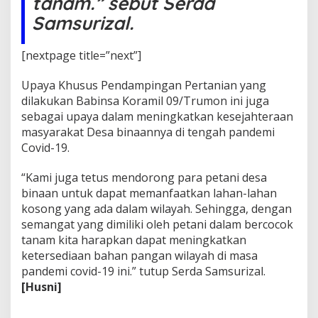
tanam.” sebut Serda
r
a
Samsurizal.
m
i
[nextpage title=”next”]
l
0
9
Upaya Khusus Pendampingan Pertanian yang
/
dilakukan Babinsa Koramil 09/Trumon ini juga
T
sebagai upaya dalam meningkatkan kesejahteraan
r
masyarakat Desa binaannya di tengah pandemi
u
m
Covid-19.
o
n
“Kami juga tetus mendorong para petani desa
B
binaan untuk dapat memanfaatkan lahan-lahan
a
kosong yang ada dalam wilayah. Sehingga, dengan
n
t
semangat yang dimiliki oleh petani dalam bercocok
u
tanam kita harapkan dapat meningkatkan
P
ketersediaan bahan pangan wilayah di masa
e
pandemi covid-19 ini.” tutup Serda Samsurizal.
t
[Husni]
a
n
i