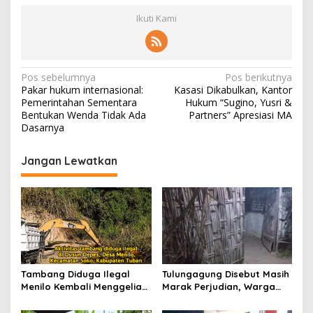
T
a
Ikuti Kami
n
a
m
J
N
Pos sebelumnya
Pos berikutnya
a
Pakar hukum internasional:
Kasasi Dikabulkan, Kantor
g
a
Pemerintahan Sementara
Hukum “Sugino, Yusri &
u
v
Bentukan Wenda Tidak Ada
Partners” Apresiasi MA
n
Dasarnya
g
i
g
Jangan Lewatkan
a
s
i
p
o
s
Tambang Diduga Ilegal
Tulungagung Disebut Masih
Menilo Kembali Menggeliat,
Marak Perjudian, Warga
Aparat Bungkam? Publik
Desak Penindakan Tegas
Soroti Dugaan Pembiaran
hingga Usut Dugaan Beking