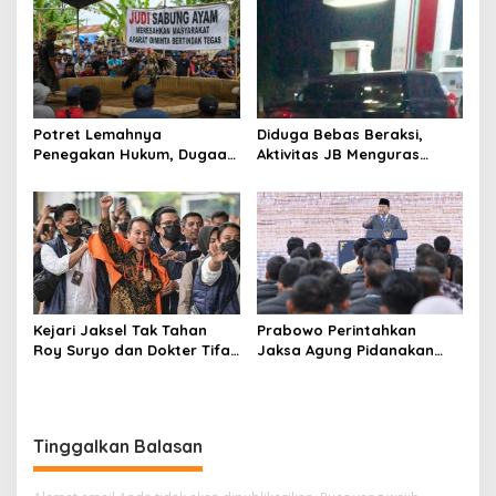
Potret Lemahnya
Diduga Bebas Beraksi,
Penegakan Hukum, Dugaan
Aktivitas JB Menguras
Aktivitas Judi di
Solar Bersubsidi di
Tulungagung Tuai Sorotan
Bojonegoro Jadi Sorotan
Warga
Kejari Jaksel Tak Tahan
Prabowo Perintahkan
Roy Suryo dan Dokter Tifa,
Jaksa Agung Pidanakan
Pertimbangkan Jaminan
Penambang Ilegal
Keluarga dan Kepastian
Hukum
Tinggalkan Balasan