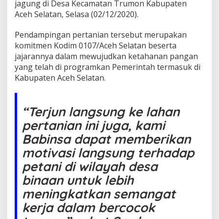
p
jagung di Desa Kecamatan Trumon Kabupaten
i
Aceh Selatan, Selasa (02/12/2020).
n
g
Pendampingan pertanian tersebut merupakan
a
komitmen Kodim 0107/Aceh Selatan beserta
n
P
jajarannya dalam mewujudkan ketahanan pangan
e
yang telah di programkan Pemerintah termasuk di
r
Kabupaten Aceh Selatan.
t
a
n
i
“Terjun langsung ke lahan
a
pertanian ini juga, kami
n
,
Babinsa dapat memberikan
B
motivasi langsung terhadap
a
b
petani di wilayah desa
i
binaan untuk lebih
n
s
meningkatkan semangat
a
kerja dalam bercocok
K
o