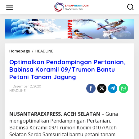
L
e
w
a
t
i
k
e
k
Homepage
/
HEADLINE
O
o
p
n
Optimalkan Pendampingan Pertanian,
t
t
i
Babinsa Koramil 09/Trumon Bantu
e
m
n
Petani Tanam Jagung
a
l
Desember 2, 2020
k
HEADLINE
a
n
P
e
NUSANTARAEXPRESS, ACEH SELATAN
– Guna
n
mengoptimalkan Pendampingan Pertanian,
d
Babinsa Koramil 09/Trumon Kodim 0107/Aceh
a
Selatan Serda Samsurizal bantu petani tanam
m