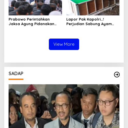
Prabowo Perintahkan
Lapor Pak Kapolri…!
Jaksa Agung Pidanakan
Perjudian Sabung Ayam
Penambang Ilegal
dan Dadu di Sedati
Sidoarjo Buka Kembali,
Diduga Libatkan Oknum
Aparat dan Media
View More
SADAP