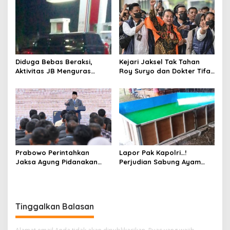
Diduga Bebas Beraksi,
Kejari Jaksel Tak Tahan
Aktivitas JB Menguras
Roy Suryo dan Dokter Tifa,
Solar Bersubsidi di
Pertimbangkan Jaminan
Bojonegoro Jadi Sorotan
Keluarga dan Kepastian
Warga
Hukum
Prabowo Perintahkan
Lapor Pak Kapolri…!
Jaksa Agung Pidanakan
Perjudian Sabung Ayam
Penambang Ilegal
dan Dadu di Sedati
Sidoarjo Buka Kembali,
Diduga Libatkan Oknum
Aparat dan Media
Tinggalkan Balasan