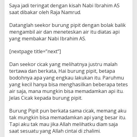
u
Saya jadi teringat dengan kisah Nabi Ibrahim AS
m
saat dibakar oleh Raja Namrud.
P
a
Datanglah seekor burung pipit dengan bolak balik
s
l
mengambil air dan meneteskan air itu diatas api
o
yang membakar Nabi Ibrahim AS.
n
N
[nextpage title=”next”]
o
.
2
Dan seekor cicak yang melihatnya justru malah
A
tertawa dan berkata, Hai burung pipit, betapa
b
bodohnya apa yang engkau lakukan itu. Paruhmu
i
yang kecil hanya bisa menghasilkan beberapa tetes
B
air saja, mana mungkin bisa memadamkan api itu.
a
h
Jelas Cicak kepada burung pipit.
r
u
Burung Pipit pun berkata sama cicak, memang aku
n
tak mungkin bisa memadamkan api yang besar itu.
-
Tapi aku tak mau jika Allah melihatku diam saja
H
e
saat sesuatu yang Allah cintai di zhalimi.
r