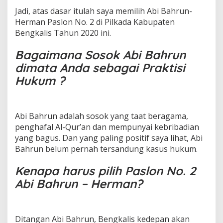
m
Jadi, atas dasar itulah saya memilih Abi Bahrun-
a
Herman Paslon No. 2 di Pilkada Kabupaten
n
Bengkalis Tahun 2020 ini.
,
I
n
Bagaimana Sosok Abi Bahrun
i
dimata Anda sebagai Praktisi
A
l
Hukum ?
a
s
a
n
Abi Bahrun adalah sosok yang taat beragama,
n
penghafal Al-Qur’an dan mempunyai kebribadian
y
yang bagus. Dan yang paling positif saya lihat, Abi
a
Bahrun belum pernah tersandung kasus hukum.
"
Kenapa harus pilih Paslon No. 2
Abi Bahrun – Herman?
Ditangan Abi Bahrun, Bengkalis kedepan akan