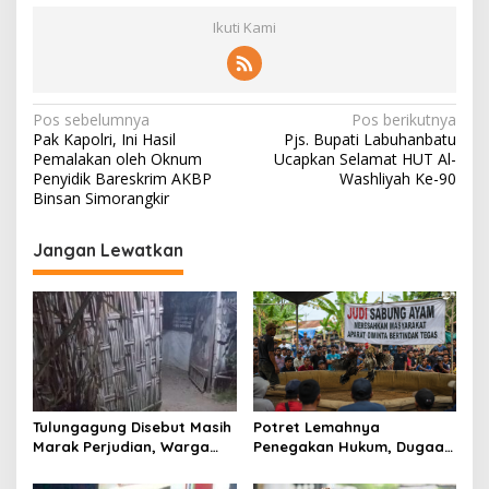
Ikuti Kami
N
Pos sebelumnya
Pos berikutnya
Pak Kapolri, Ini Hasil
Pjs. Bupati Labuhanbatu
a
Pemalakan oleh Oknum
Ucapkan Selamat HUT Al-
v
Penyidik Bareskrim AKBP
Washliyah Ke-90
Binsan Simorangkir
i
g
Jangan Lewatkan
a
s
i
p
o
s
Tulungagung Disebut Masih
Potret Lemahnya
Marak Perjudian, Warga
Penegakan Hukum, Dugaan
Desak Penindakan Tegas
Aktivitas Judi di
hingga Usut Dugaan Beking
Tulungagung Tuai Sorotan