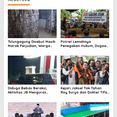
Tulungagung Disebut Masih
Potret Lemahnya
Marak Perjudian, Warga
Penegakan Hukum, Dugaan
Desak Penindakan Tegas
Aktivitas Judi di
hingga Usut Dugaan Beking
Tulungagung Tuai Sorotan
Diduga Bebas Beraksi,
Kejari Jaksel Tak Tahan
Aktivitas JB Menguras
Roy Suryo dan Dokter Tifa,
Solar Bersubsidi di
Pertimbangkan Jaminan
Bojonegoro Jadi Sorotan
Keluarga dan Kepastian
Warga
Hukum