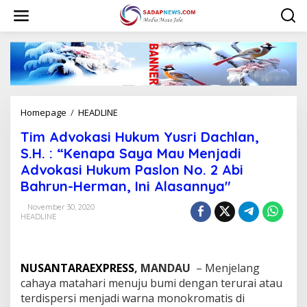
L
e
w
a
t
i
k
e
k
Homepage
/
HEADLINE
T
o
i
n
Tim Advokasi Hukum Yusri Dachlan,
m
t
A
S.H. : “Kenapa Saya Mau Menjadi
e
d
n
Advokasi Hukum Paslon No. 2 Abi
v
Bahrun-Herman, Ini Alasannya"
o
k
November 30, 2020
a
HEADLINE
s
i
H
u
NUSANTARAEXPRESS
, MANDAU
– Menjelang
k
cahaya matahari menuju bumi dengan terurai atau
u
terdispersi menjadi warna monokromatis di
m