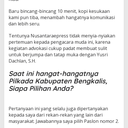
S
a
Baru bincang-bincang 10 menit, kopi kesukaan
y
kami pun tiba, menambah hangatnya komunikasi
a
M
dan lebih seru.
a
u
Tentunya Nusantaraepress tidak menyia-nyiakan
M
pertemuan kepada pengacara muda ini, karena
e
kegiatan advokasi cukup padat membuat sulit
n
j
untuk berjumpa dan tatap muka dengan Yusri
a
Dachlan, S.H.
d
i
Saat ini hangat-hangatnya
A
d
Pilkada Kabupaten Bengkalis,
v
Siapa Pilihan Anda?
o
k
a
s
Pertanyaan ini yang selalu juga dipertanyakan
i
kepada saya dari rekan-rekan yang lain dari
H
u
masyarakat. Jawabannya saya pilih Paslon nomor 2.
k