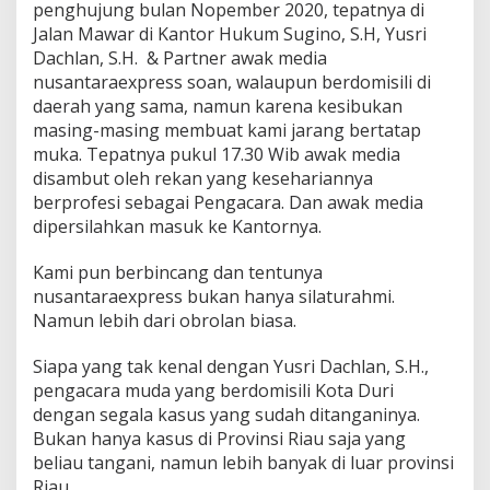
Y
penghujung bulan Nopember 2020, tepatnya di
u
Jalan Mawar di Kantor Hukum Sugino, S.H, Yusri
s
Dachlan, S.H. & Partner awak media
r
nusantaraexpress soan, walaupun berdomisili di
i
D
daerah yang sama, namun karena kesibukan
a
masing-masing membuat kami jarang bertatap
c
muka. Tepatnya pukul 17.30 Wib awak media
h
disambut oleh rekan yang kesehariannya
l
berprofesi sebagai Pengacara. Dan awak media
a
n
dipersilahkan masuk ke Kantornya.
,
S
Kami pun berbincang dan tentunya
.
nusantaraexpress bukan hanya silaturahmi.
H
Namun lebih dari obrolan biasa.
.
:
“
Siapa yang tak kenal dengan Yusri Dachlan, S.H.,
K
pengacara muda yang berdomisili Kota Duri
e
dengan segala kasus yang sudah ditanganinya.
n
Bukan hanya kasus di Provinsi Riau saja yang
a
p
beliau tangani, namun lebih banyak di luar provinsi
a
Riau.