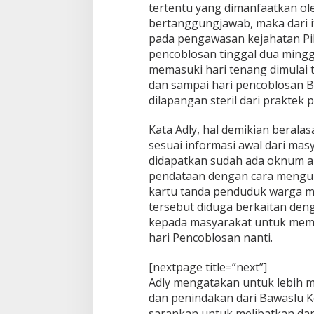
tertentu yang dimanfaatkan o
n
bertanggungjawab, maka dari it
pada pengawasan kejahatan Pilk
pencoblosan tinggal dua mingg
memasuki hari tenang dimulai
dan sampai hari pencoblosan B
dilapangan steril dari praktek p
Kata Adly, hal demikian berala
sesuai informasi awal dari mas
didapatkan sudah ada oknum ap
pendataan dengan cara mengu
kartu tanda penduduk warga m
tersebut diduga berkaitan deng
kepada masyarakat untuk memi
hari Pencoblosan nanti.
[nextpage title=”next”]
Adly mengatakan untuk lebih
dan penindakan dari Bawaslu Ko
sarankan untuk melibatkan da