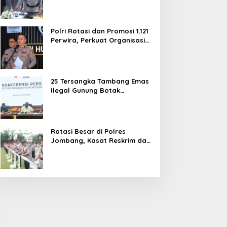
dan Pelayanan Publik
Polri Rotasi dan Promosi 1.121
Perwira, Perkuat Organisasi
dan Pelayanan hingga
Pembentukan Polresta IKN
25 Tersangka Tambang Emas
Ilegal Gunung Botak
Ditetapkan, Mayoritas WN
China
Rotasi Besar di Polres
Jombang, Kasat Reskrim dan
Delapan Kapolsek Berganti