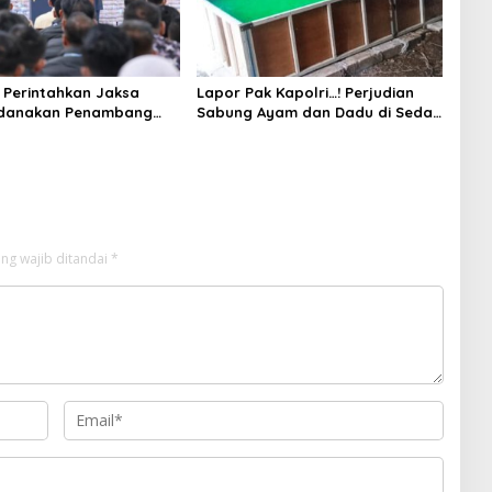
Perintahkan Jaksa
Lapor Pak Kapolri…! Perjudian
idanakan Penambang
Sabung Ayam dan Dadu di Sedati
Sidoarjo Buka Kembali, Diduga
Libatkan Oknum Aparat dan
Media
ng wajib ditandai
*