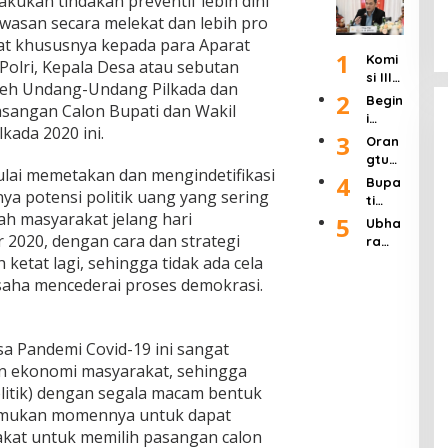
kukan tindakan preventif lebih dini
an
Buka
Lang
k
Wafa
Refo
san secara melekat dan lebih pro
Adua
sung
Siste
t
rmasi
n
Dipid
at khususnya kepada para Aparat
m
pada
1
Polri”
Raky
Komi
ana,
atau
olri, Kepala Desa atau sebutan
Usia
Usai
at 24
si III
Uji
Ditut
90
oleh Undang-Undang Pilkada dan
Rapa
Jam
Ingat
2
Mate
up!
Begin
Tahu
asangan Calon Bupati dan Wakil
t 4
kan
ri
i
n
Jam
lkada 2020 ini.
APH
Pasal
Tang
3
Oran
Bers
Haru
8 UU
gapa
gtua
ama
s
Pers
n
lai memetakan dan mengindetifikasi
Murid
4
Kapo
Bupa
Seriu
Dikab
Kadis
ya potensi politik uang yang sering
SDN 1
lri
ti
s
ulkan
Pendi
Klam
ah masyarakat jelang hari
Labu
5
Tang
Seba
Ubha
dikan
pok
hanb
2020, dengan cara dan strategi
ani
gian
ra
Kab.
Keca
atu
Ratu
Jaya
ketat lagi, sehingga tidak ada cela
Mala
mata
Hadir
san
Gelar
ng
aha mencederai proses demokrasi.
n
i
Tamb
Semi
Terka
Singo
Wisu
ang
nar
it
sari
da
Ilega
Nasi
Duga
Keluh
dan
sa Pandemi Covid-19 ini sangat
l di
onal
an
kan
Syuk
Jawa
deng
 ekonomi masyarakat, sehingga
Pungl
Dend
uran
Timur
an
i
olitik) dengan segala macam bentuk
a
Ponp
tema
Dend
Tidak
mukan momennya untuk dapat
es
"Pers
a di
Piket
Daar
kat untuk memilih pasangan calon
pekti
SDN 1