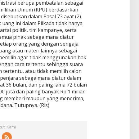
nistrasi berupa pembatalan sebagai
emilihan Umum (KPU) berdasarkan
isebutkan dalam Pasal 73 ayat (2).
 uang ini dalam Pilkada tidak hanya
rtai politik, tim kampanye, serta
semua pihak sebagaimana diatur
 setiap orang yang dengan sengaja
ang atau materi lainnya sebagai
emilih agar tidak menggunakan hak
engan cara tertentu sehingga suara
n tertentu, atau tidak memilih calon
a penjara sebagaimana diatur dalam
kat 36 bulan, dan paling lama 72 bulan
00 juta dan paling banyak Rp 1 miliar.
yang memberi maupun yang menerima,
dana. Tutupnya. (Rls)
kuti Kami