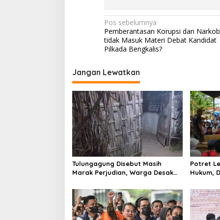
N
Pos sebelumnya
Pemberantasan Korupsi dan Narko
a
tidak Masuk Materi Debat Kandidat
v
Pilkada Bengkalis?
i
Jangan Lewatkan
g
a
s
i
p
o
s
Tulungagung Disebut Masih
Potret 
Marak Perjudian, Warga Desak
Hukum, D
Penindakan Tegas hingga Usut
Tulungag
Dugaan Beking