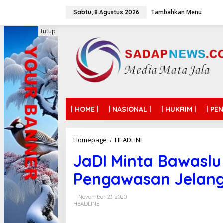
L
Tambahkan Menu
e
Sabtu, 8 Agustus 2026
w
a
tutup
t
i
k
e
k
o
n
t
| HOME |
| NASIONAL |
| HUKRIM |
| PE
e
n
Homepage
/
HEADLINE
J
a
JaDI Minta Bawaslu
D
I
Pengawasan Jelang
M
i
n
November 23, 2020
t
HEADLINE
a
B