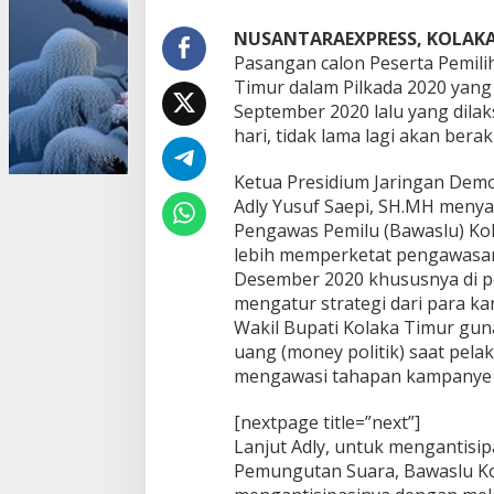
a
w
NUSANTARAEXPRESS, KOLAK
a
Pasangan calon Peserta Pemili
s
Timur dalam Pilkada 2020 yang 
l
September 2020 lalu yang dilak
u
hari, tidak lama lagi akan bera
K
o
l
Ketua Presidium Jaringan Demo
t
Adly Yusuf Saepi, SH.MH meny
i
Pengawas Pemilu (Bawaslu) Ko
m
lebih memperketat pengawasan
P
e
Desember 2020 khususnya di 
r
mengatur strategi dari para k
k
Wakil Bupati Kolaka Timur guna
e
uang (money politik) saat pelak
t
a
mengawasi tahapan kampanye y
t
P
[nextpage title=”next”]
e
Lanjut Adly, untuk mengantisipa
n
Pemungutan Suara, Bawaslu Kol
g
a