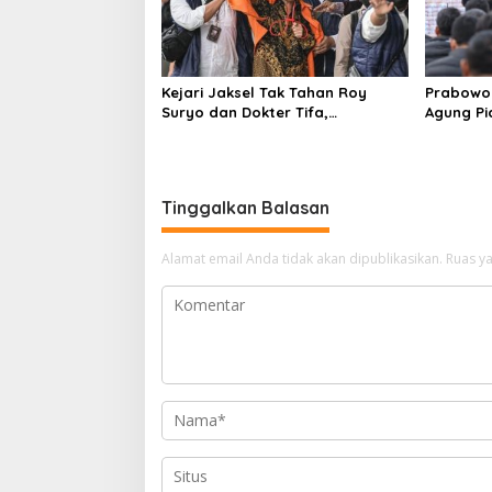
Kejari Jaksel Tak Tahan Roy
Prabowo 
Suryo dan Dokter Tifa,
Agung P
Pertimbangkan Jaminan
Ilegal
Keluarga dan Kepastian Hukum
Tinggalkan Balasan
Alamat email Anda tidak akan dipublikasikan.
Ruas ya