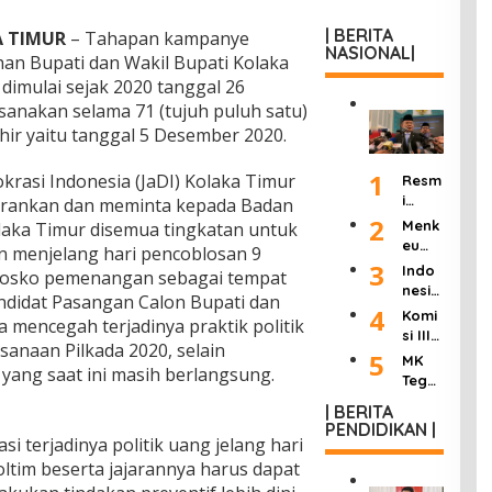
| BERITA
A TIMUR
– Tahapan kampanye
NASIONAL|
han Bupati dan Wakil Bupati Kolaka
dimulai sejak 2020 tanggal 26
sanakan selama 71 (tujuh puluh satu)
khir yaitu tanggal 5 Desember 2020.
1
krasi Indonesia (JaDI) Kolaka Timur
Resm
i
arankan dan meminta kepada Badan
Dilan
2
Menk
laka Timur disemua tingkatan untuk
tik
eu
 menjelang hari pencoblosan 9
Jadi
Purb
3
Indo
posko pemenangan sebagai tempat
Kepa
aya
nesia
la
andidat Pasangan Calon Bupati dan
Ultim
Berd
4
Komi
KSP,
 mencegah terjadinya praktik politik
atum
uka:
si III
Dudu
Peng
sanaan Pilkada 2020, selain
Mant
DPR
5
ng
MK
usah
an
ang saat ini masih berlangsung.
Hasil
Janji
Tega
a
Wakil
kan
Pang
skan
Roko
Presi
| BERITA
“8
kas
Wart
k
PENDIDIKAN |
den
Poin
Birok
awan
si terjadinya politik uang jelang hari
Ilega
Try
Perc
rasi
Tak
l:
tim beserta jajarannya harus dapat
Sutri
epat
dan
Bisa
Masu
sno