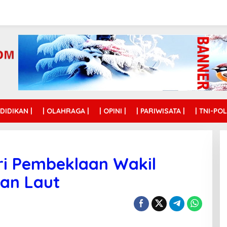
NDIDIKAN |
| OLAHRAGA |
| OPINI |
| PARIWISATA |
| TNI-POL
ri Pembeklaan Wakil
tan Laut