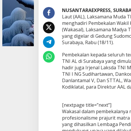
L
H
NUSANTARAEXPRESS, SURABA
a
Laut (AAL), Laksamana Muda TN
d
menghadiri Pembekalan Wakil 
i
(Wakasal), Laksamana Madya TN
r
yang digelar di Gedung Sudomo
i
P
Surabaya, Rabu (18/11).
e
m
Pembekalan kepada seluruh te
b
TNI AL di Surabaya yang dimulai 
e
hadir juga Irjenal Laksda TNI
k
l
TNI I NG Sudihartawan, Dankod
a
Danlantamal V, Dan STTAL, Wad
a
Kodiklatal, para Direktur AAL
n
W
a
k
[nextpage title=”next”]
i
Wakasal dalam pembekalanya
l
profesionalisme prajurit matra
K
yang dihasilkan Lembaga Pendid
e
mendukung upaya yang dilaku
p