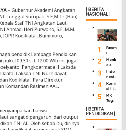
| BERITA
YA –
Gubernur Akademi Angkatan
NASIONAL|
I Tunggul Suropati, S.E,M.Tr (Han)
Kepala Staf TNI Angkatan Laut
I Ahmadi Heri Purwono, S.E.,M.M.
, JOPR Kodiklatal, Bumimoro,
1
Resm
i
naga pendidik Lembaga Pendidikan
Dilan
2
Menk
pukul 09.30 s.d. 12.00 Wib ini, juga
tik
eu
 Moelyanto, Pangkoarmada II Laksda
Jadi
Purb
3
Indo
iklatal Laksda TNI Nurhidayat,
Kepa
aya
nesia
la
an Kodiklatal, Para Direktur
Ultim
Berd
4
Komi
KSP,
 dan Komandan Resimen AAL.
atum
uka:
si III
Dudu
Peng
Mant
DPR
5
ng
MK
usah
an
Hasil
Janji
Tega
a
Wakil
kan
Pang
skan
Roko
Presi
| BERITA
“8
 menyampaikan bahwa
kas
Wart
k
PENDIDIKAN |
den
Poin
Birok
awan
 laut sangat dipengaruhi dari output
Ilega
Try
Perc
rasi
Tak
l:
ikan TNI AL. Oleh sebab itu, dirinya
Sutri
epat
dan
Bisa
Masu
sno
kan Lemdik dalam mencetak SDM