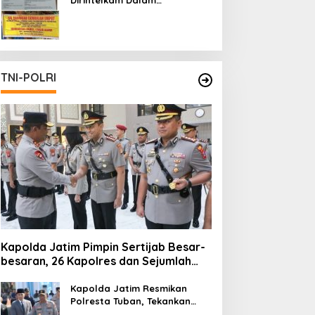
Pertambangan Ilegal di Kab.
Blitar yang Masih Tetap
Beroperasi
TNI-POLRI
Kapolda Jatim Pimpin Sertijab Besar-
besaran, 26 Kapolres dan Sejumlah
Pejabat Utama Berganti
Kapolda Jatim Resmikan
Polresta Tuban, Tekankan
Peningkatan Profesionalisme