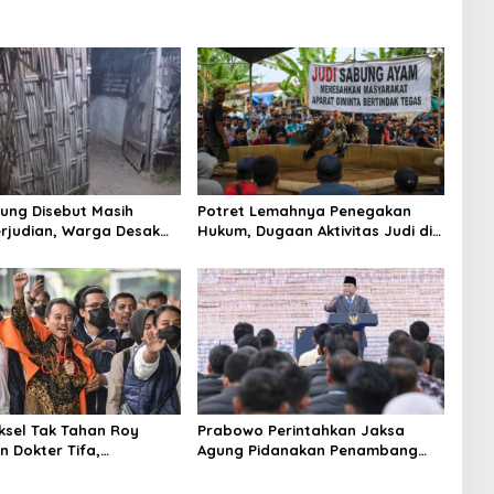
ung Disebut Masih
Potret Lemahnya Penegakan
rjudian, Warga Desak
Hukum, Dugaan Aktivitas Judi di
an Tegas hingga Usut
Tulungagung Tuai Sorotan
Beking
aksel Tak Tahan Roy
Prabowo Perintahkan Jaksa
n Dokter Tifa,
Agung Pidanakan Penambang
angkan Jaminan
Ilegal
 dan Kepastian Hukum