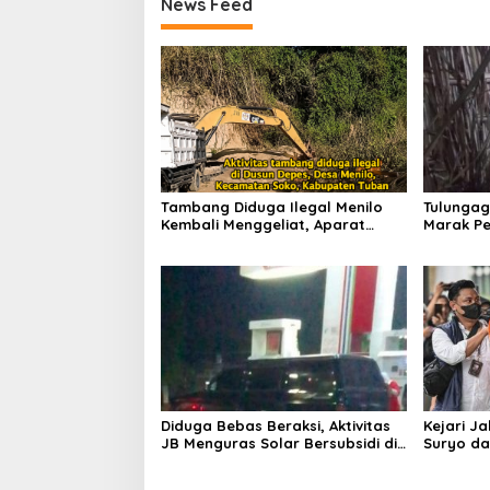
News Feed
Tambang Diduga Ilegal Menilo
Tulungag
Kembali Menggeliat, Aparat
Marak Pe
Bungkam? Publik Soroti Dugaan
Penindak
Pembiaran
Dugaan 
Diduga Bebas Beraksi, Aktivitas
Kejari J
JB Menguras Solar Bersubsidi di
Suryo da
Bojonegoro Jadi Sorotan Warga
Pertimb
Keluarga