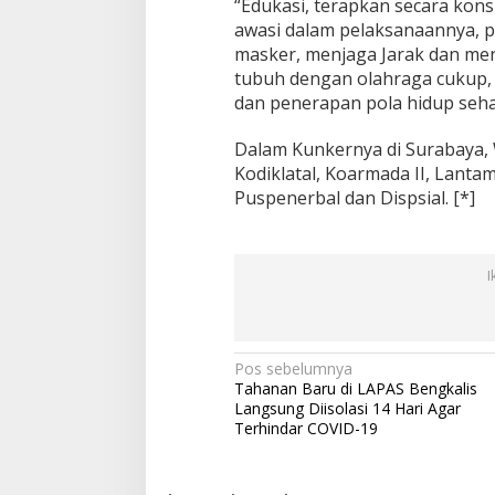
“Edukasi, terapkan secara kons
awasi dalam pelaksanaannya, 
masker, menjaga Jarak dan men
tubuh dengan olahraga cukup, a
dan penerapan pola hidup seha
Dalam Kunkernya di Surabaya, 
Kodiklatal, Koarmada II, Lanta
Puspenerbal dan Dispsial. [*]
I
N
Pos sebelumnya
Tahanan Baru di LAPAS Bengkalis
a
Langsung Diisolasi 14 Hari Agar
v
Terhindar COVID-19
i