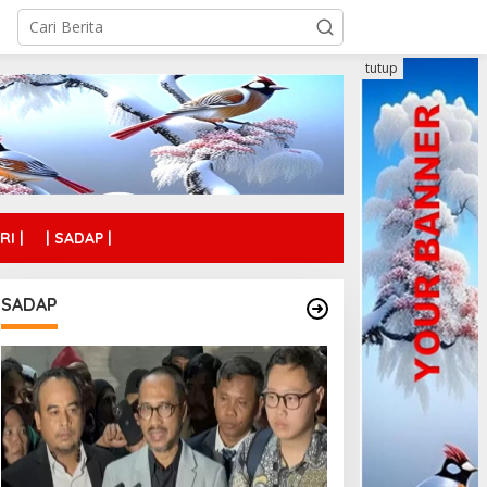
tutup
RI |
| SADAP |
SADAP