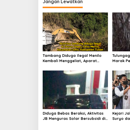
g
Jangan Lewatkan
a
s
i
p
o
s
Tambang Diduga Ilegal Menilo
Tulungag
Kembali Menggeliat, Aparat
Marak Pe
Bungkam? Publik Soroti Dugaan
Penindak
Pembiaran
Dugaan 
Diduga Bebas Beraksi, Aktivitas
Kejari J
JB Menguras Solar Bersubsidi di
Suryo da
Bojonegoro Jadi Sorotan Warga
Pertimb
Keluarga