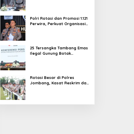
dan Pelayanan Publik
Polri Rotasi dan Promosi 1.121
Perwira, Perkuat Organisasi
dan Pelayanan hingga
Pembentukan Polresta IKN
25 Tersangka Tambang Emas
Ilegal Gunung Botak
Ditetapkan, Mayoritas WN
China
Rotasi Besar di Polres
Jombang, Kasat Reskrim dan
Delapan Kapolsek Berganti