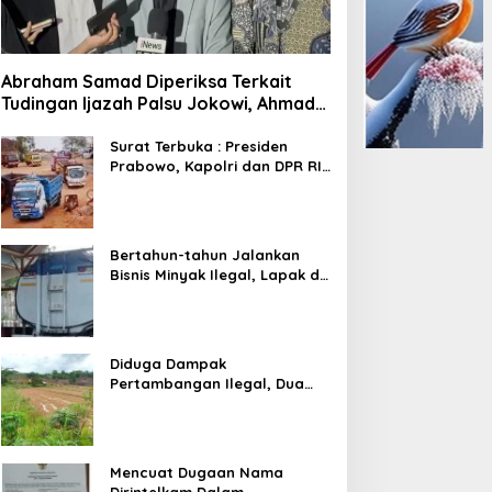
Abraham Samad Diperiksa Terkait
Tudingan Ijazah Palsu Jokowi, Ahmad
Khozinudin: Polisi Main Pasal Karet
Surat Terbuka : Presiden
Prabowo, Kapolri dan DPR RI
Mohon Segera Ditindak
Pelaku Pertambangan Ilegal
di Tuban
Bertahun-tahun Jalankan
Bisnis Minyak Ilegal, Lapak di
Kecamatan Kedewan Tetap
Aman
Diduga Dampak
Pertambangan Ilegal, Dua
Kali Jalan Desa Putus
Mencuat Dugaan Nama
Dirintelkam Dalam