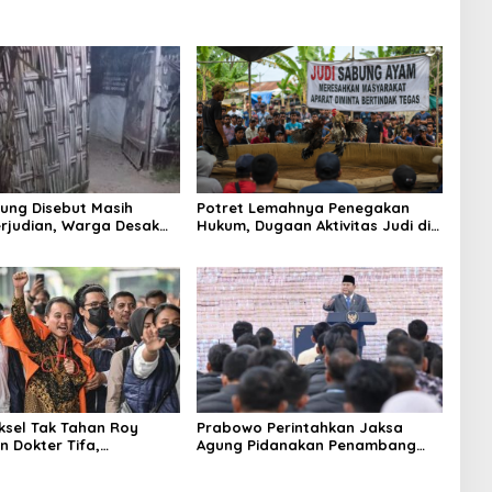
ung Disebut Masih
Potret Lemahnya Penegakan
rjudian, Warga Desak
Hukum, Dugaan Aktivitas Judi di
an Tegas hingga Usut
Tulungagung Tuai Sorotan
Beking
aksel Tak Tahan Roy
Prabowo Perintahkan Jaksa
n Dokter Tifa,
Agung Pidanakan Penambang
angkan Jaminan
Ilegal
 dan Kepastian Hukum