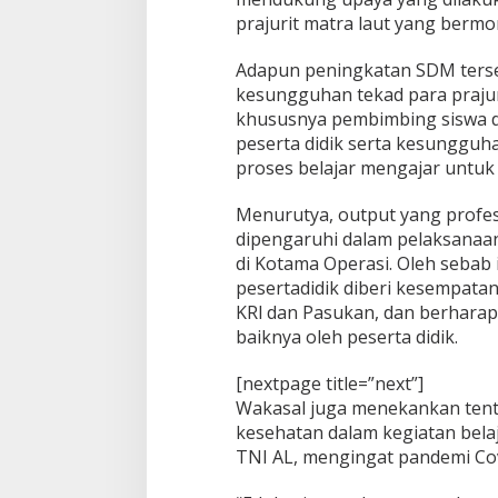
a
prajurit matra laut yang bermor
l
a
Adapun peningkatan SDM terse
S
kesungguhan tekad para prajur
t
khususnya pembimbing siswa d
a
f
peserta didik serta kesungguha
A
proses belajar mengajar untu
n
g
Menurutya, output yang profes
k
dipengaruhi dalam pelaksanaa
a
t
di Kotama Operasi. Oleh sebab
a
pesertadidik diberi kesempatan
n
KRl dan Pasukan, dan berharap 
L
baiknya oleh peserta didik.
a
u
t
[nextpage title=”next”]
Wakasal juga menekankan tent
kesehatan dalam kegiatan bela
TNI AL, mengingat pandemi Cov