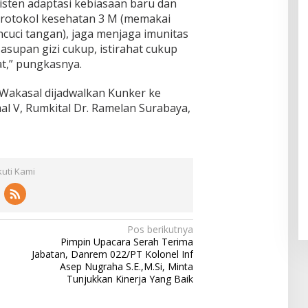
isten adaptasi kebiasaan baru dan
ul
f
Klam
Muhsi
protokol kesehatan 3 M (memakai
Worl
pok
nin
d
cuci tangan), jaga menjaga imunitas
Class
supan gizi cukup, istirahat cukup
Unive
t,” pungkasnya.
rsity"
Wakasal dijadwalkan Kunker ke
mal V, Rumkital Dr. Ramelan Surabaya,
kuti Kami
Pos berikutnya
Pimpin Upacara Serah Terima
Jabatan, Danrem 022/PT Kolonel Inf
Asep Nugraha S.E.,M.Si, Minta
Tunjukkan Kinerja Yang Baik