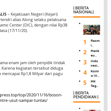
| BERITA
NASIONAL|
LIS
– Kejaksaan Negeri (Kejari)
endri alias Along selaku pelaksana
amic Center (DIC), dengan nilai Rp38
asa (17/11/20).
1
Resm
i
Dilan
2
Menk
tik
eu
Jadi
Purb
3
Indo
elama enam jam oleh penyidik tindak
Kepa
aya
nesia
la
. Karena kegiatan tersebut diduga
Ultim
Berd
4
Komi
KSP,
n mencapai Rp1,8 Milyar dari pagu
atum
uka:
si III
Dudu
Peng
Mant
DPR
5
ng
MK
usah
an
Hasil
Janji
Tega
a
Wakil
kan
Pang
skan
Roko
Presi
| BERITA
“8
kas
xpress.top/top/2020/11/16/boson-
Wart
k
PENDIDIKAN |
den
Poin
Birok
awan
entre-usut-sampai-tuntas/
Ilega
Try
Perc
rasi
Tak
l:
Sutri
epat
dan
Bisa
Masu
sno