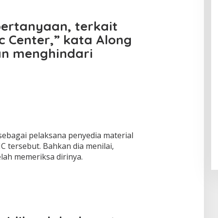
ul
f
Klam
Muhsi
Worl
pok
nin
d
ertanyaan, terkait
Class
c Center,” kata Along
Unive
rsity"
an menghindari
sebagai pelaksana penyedia material
tersebut. Bahkan dia menilai,
elah memeriksa dirinya.