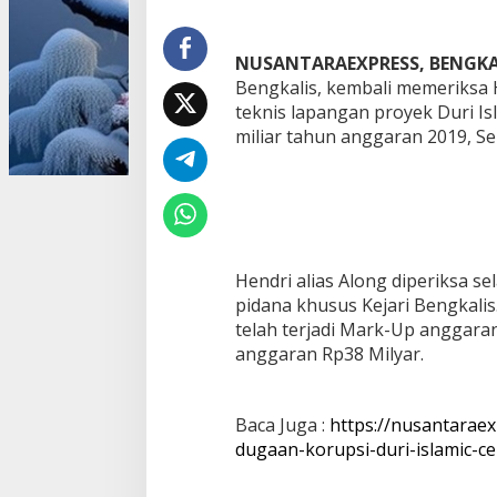
I
s
l
NUSANTARAEXPRESS, BENGKA
a
Bengkalis, kembali memeriksa H
m
teknis lapangan proyek Duri Isl
i
miliar tahun anggaran 2019, Sel
c
C
e
n
t
r
e
,
Hendri alias Along diperiksa s
A
pidana khusus Kejari Bengkalis
l
telah terjadi Mark-Up anggara
o
anggaran Rp38 Milyar.
n
g
D
i
Baca Juga :
https://nusantarae
p
dugaan-korupsi-duri-islamic-c
e
r
i