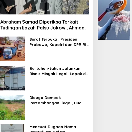
Abraham Samad Diperiksa Terkait
Tudingan Ijazah Palsu Jokowi, Ahmad
Khozinudin: Polisi Main Pasal Karet
Surat Terbuka : Presiden
Prabowo, Kapolri dan DPR RI
Mohon Segera Ditindak
Pelaku Pertambangan Ilegal
di Tuban
Bertahun-tahun Jalankan
Bisnis Minyak Ilegal, Lapak di
Kecamatan Kedewan Tetap
Aman
Diduga Dampak
Pertambangan Ilegal, Dua
Kali Jalan Desa Putus
Mencuat Dugaan Nama
Dirintelkam Dalam