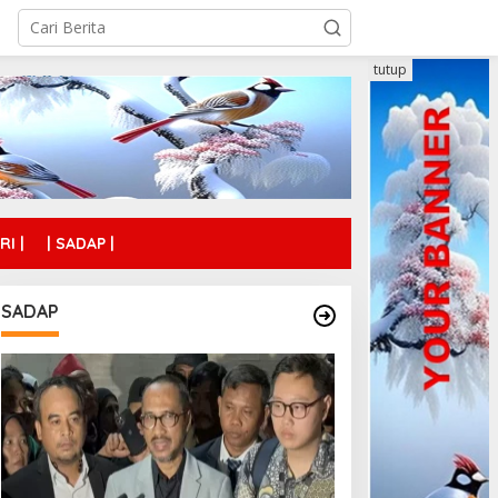
tutup
RI |
| SADAP |
SADAP