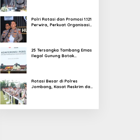
dan Pelayanan Publik
Polri Rotasi dan Promosi 1.121
Perwira, Perkuat Organisasi
dan Pelayanan hingga
Pembentukan Polresta IKN
25 Tersangka Tambang Emas
Ilegal Gunung Botak
Ditetapkan, Mayoritas WN
China
Rotasi Besar di Polres
Jombang, Kasat Reskrim dan
Delapan Kapolsek Berganti