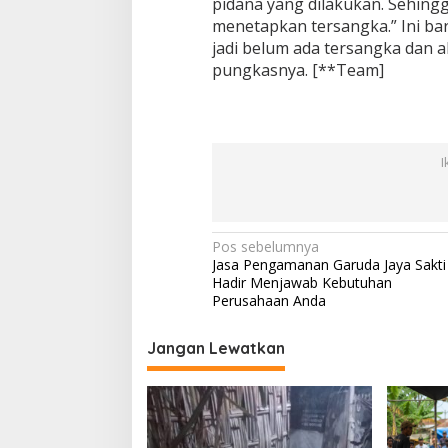
pidana yang dilakukan. Sehingg
menetapkan tersangka.” Ini b
jadi belum ada tersangka dan ak
pungkasnya. [**Team]
I
N
Pos sebelumnya
Jasa Pengamanan Garuda Jaya Sakti
a
Hadir Menjawab Kebutuhan
v
Perusahaan Anda
i
Jangan Lewatkan
g
a
s
i