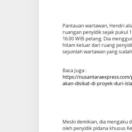
k
s
a
K
Pantauan wartawan, Hendri ali
e
j
ruangan penyidik sejak pukul 1
a
16.00 WIB petang. Dia menggu
k
hitam keluar dari ruang penyi
s
sejumlah wartawan yang suda
a
a
n
Baca Juga :
https://nusantaraexpress.com/
akan-disikat-di-proyek-duri-isl
Meski demikian, dia mengaku d
oleh penyidik pidana khusus Kej