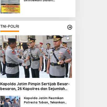
Pertambangan Ilegal di Kab.
Blitar yang Masih Tetap
Beroperasi
TNI-POLRI
Kapolda Jatim Pimpin Sertijab Besar-
besaran, 26 Kapolres dan Sejumlah
Pejabat Utama Berganti
Kapolda Jatim Resmikan
Polresta Tuban, Tekankan
Peningkatan Profesionalisme