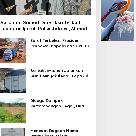
Abraham Samad Diperiksa Terkait
Tudingan Ijazah Palsu Jokowi, Ahmad
Khozinudin: Polisi Main Pasal Karet
Surat Terbuka : Presiden
Prabowo, Kapolri dan DPR RI
Mohon Segera Ditindak
Pelaku Pertambangan Ilegal
di Tuban
Bertahun-tahun Jalankan
Bisnis Minyak Ilegal, Lapak di
Kecamatan Kedewan Tetap
Aman
Diduga Dampak
Pertambangan Ilegal, Dua
Kali Jalan Desa Putus
Mencuat Dugaan Nama
Dirintelkam Dalam