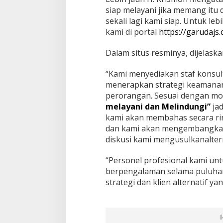
n
siap melayani jika memang itu d
A
sekali lagi kami siap. Untuk leb
n
kami di portal
https://garudajs
d
a
Dalam situs resminya, dijelaska
“Kami menyediakan staf konsul
menerapkan strategi keamana
perorangan. Sesuai dengan mo
melayani dan Melindungi”
jad
kami akan membahas secara ri
dan kami akan mengembangkan 
diskusi kami mengusulkanaltern
“Personel profesional kami un
berpengalaman selama puluha
strategi dan klien alternatif 
I