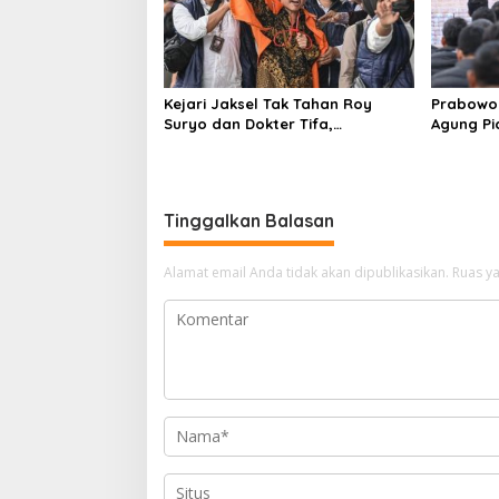
Kejari Jaksel Tak Tahan Roy
Prabowo 
Suryo dan Dokter Tifa,
Agung P
Pertimbangkan Jaminan
Ilegal
Keluarga dan Kepastian Hukum
Tinggalkan Balasan
Alamat email Anda tidak akan dipublikasikan.
Ruas ya