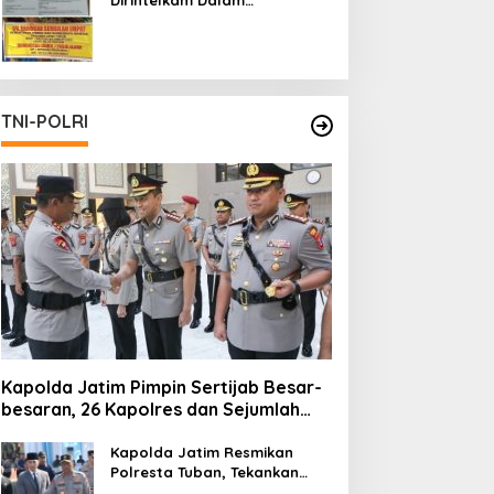
Pertambangan Ilegal di Kab.
Blitar yang Masih Tetap
Beroperasi
TNI-POLRI
Kapolda Jatim Pimpin Sertijab Besar-
besaran, 26 Kapolres dan Sejumlah
Pejabat Utama Berganti
Kapolda Jatim Resmikan
Polresta Tuban, Tekankan
Peningkatan Profesionalisme