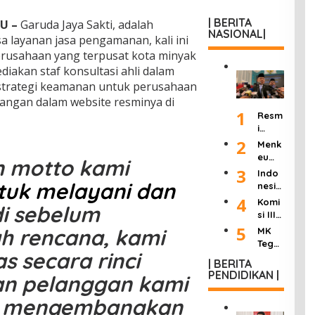
| BERITA
U –
Garuda Jaya Sakti, adalah
NASIONAL|
sa layanan jasa pengamanan, kali ini
rusahaan yang terpusat kota minyak
diakan staf konsultasi ahli dalam
trategi keamanan untuk perusahaan
rangan dalam website resminya di
1
Resm
i
Dilan
2
Menk
tik
eu
n motto kami
Jadi
Purb
3
Indo
Kepa
aya
tuk melayani dan
nesia
la
Ultim
Berd
4
Komi
KSP,
i sebelum
atum
uka:
si III
Dudu
Peng
Mant
DPR
5
ng
h rencana, kami
MK
usah
an
Hasil
Janji
Tega
a
Wakil
kan
 secara rinci
Pang
skan
Roko
Presi
| BERITA
“8
kas
Wart
k
PENDIDIKAN |
den
n pelanggan kami
Poin
Birok
awan
Ilega
Try
Perc
rasi
Tak
l:
Sutri
n mengembangkan
epat
dan
Bisa
Masu
sno