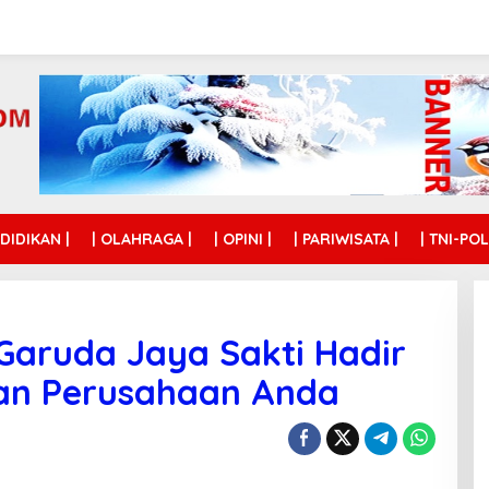
NDIDIKAN |
| OLAHRAGA |
| OPINI |
| PARIWISATA |
| TNI-POL
aruda Jaya Sakti Hadir
an Perusahaan Anda