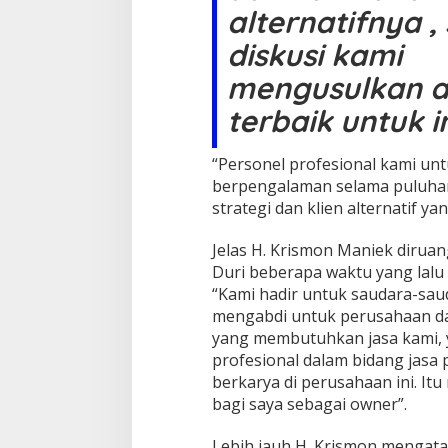
alternatifnya 
e
n
diskusi kami
j
a
mengusulkan al
w
a
terbaik untuk 
b
K
e
“Personel profesional kami un
b
berpengalaman selama puluha
u
strategi dan klien alternatif 
t
u
Jelas H. Krismon Maniek diruan
h
a
Duri beberapa waktu yang lal
n
“Kami hadir untuk saudara-sauda
P
mengabdi untuk perusahaan d
e
yang membutuhkan jasa kami, 
r
u
profesional dalam bidang jasa
s
berkarya di perusahaan ini. It
a
bagi saya sebagai owner”.
h
a
Lebih jauh H. Krismon mengata
a