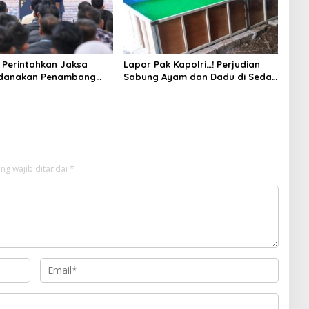
Perintahkan Jaksa
Lapor Pak Kapolri…! Perjudian
idanakan Penambang
Sabung Ayam dan Dadu di Sedati
Sidoarjo Buka Kembali, Diduga
Libatkan Oknum Aparat dan
Media
ng wajib ditandai
*