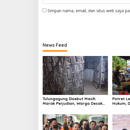
Simpan nama, email, dan situs web saya pa
News Feed
Tulungagung Disebut Masih
Potret 
Marak Perjudian, Warga Desak
Hukum, D
Penindakan Tegas hingga Usut
Tulungag
Dugaan Beking