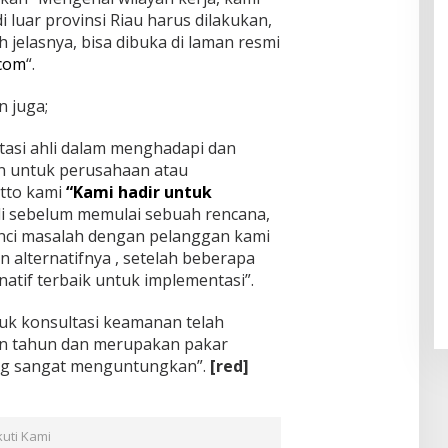
ul
f
Klam
i luar provinsi Riau harus dilakukan,
Muhsi
Worl
pok
ih jelasnya, bisa dibuka di laman resmi
nin
d
.com
“.
Class
Unive
rsity"
n juga;
tasi ahli dalam menghadapi dan
n untuk perusahaan atau
tto kami
“Kami hadir untuk
i sebelum memulai sebuah rencana,
nci masalah dengan pelanggan kami
alternatifnya , setelah beberapa
atif terbaik untuk implementasi”.
tuk konsultasi keamanan telah
n tahun dan merupakan pakar
yang sangat menguntungkan”.
[red]
kuti Kami