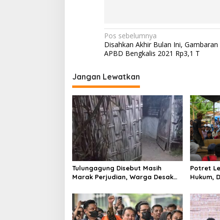
N
Pos sebelumnya
Disahkan Akhir Bulan Ini, Gambaran
a
APBD Bengkalis 2021 Rp3,1 T
v
i
Jangan Lewatkan
g
a
s
i
p
o
Tulungagung Disebut Masih
Potret 
s
Marak Perjudian, Warga Desak
Hukum, D
Penindakan Tegas hingga Usut
Tulungag
Dugaan Beking