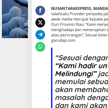
a
n
NUSANTARAEXPRESS, MANDA
a
salahsatu Provider penyedia ja
n
awak media merujuk kepada pe
G
Duri Provinsi Riau. “Kami menye
a
menghadapi dan menerapkan s
r
u
atau perorangan”. Sesuai kete
d
garudajs.com.
a
J
a
“Sesuai denga
y
a
“Kami hadir un
S
a
Melindungi”
jad
k
t
memulai sebua
i
H
akan membahas
a
d
masalah denga
i
dan kami aka
r
M