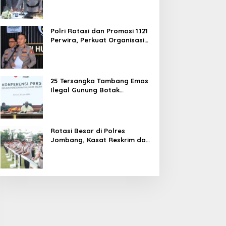
dan Pelayanan Publik
Polri Rotasi dan Promosi 1.121
Perwira, Perkuat Organisasi
dan Pelayanan hingga
Pembentukan Polresta IKN
25 Tersangka Tambang Emas
Ilegal Gunung Botak
Ditetapkan, Mayoritas WN
China
Rotasi Besar di Polres
Jombang, Kasat Reskrim dan
Delapan Kapolsek Berganti