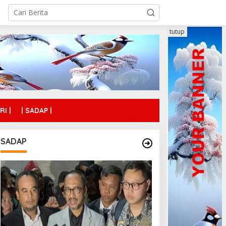
tutup
RI |
| SADAP |
SADAP