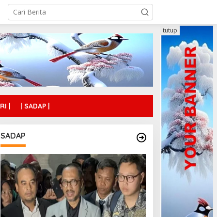
tutup
RI |
| SADAP |
SADAP