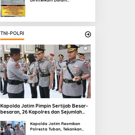
Pertambangan Ilegal di Kab.
Blitar yang Masih Tetap
Beroperasi
TNI-POLRI
Kapolda Jatim Pimpin Sertijab Besar-
besaran, 26 Kapolres dan Sejumlah
Pejabat Utama Berganti
Kapolda Jatim Resmikan
Polresta Tuban, Tekankan
Peningkatan Profesionalisme