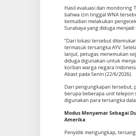
l
Hasil evaluasi dan monitoring
,
bahwa izin tinggal WNA tersebu
L
kemudian melakukan pengecek
i
b
Surabaya yang diduga menjadi 
a
t
“Dari lokasi tersebut ditemuk
k
termasuk tersangka AYV. Setel
a
lanjut, petugas menemukan sej
n
W
diduga digunakan untuk menja
N
korban warga negara Indonesia
A
Abast pada Senin (22/6/2026).
G
h
Dari pengungkapan tersebut, p
a
n
berupa beberapa unit telepon 
a
digunakan para tersangka dala
d
a
Modus Menyamar Sebagai Dud
n
Amerika
P
a
n
Penyidik mengungkap, tersang