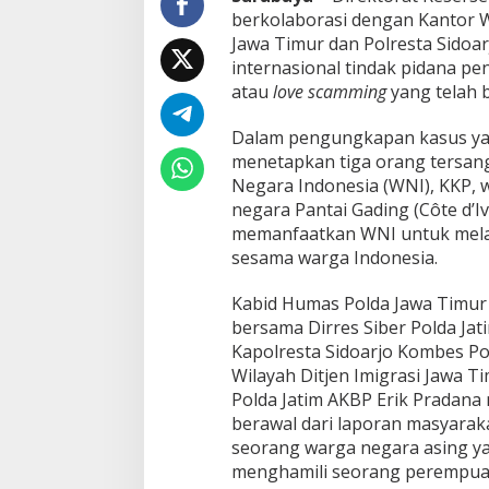
t
berkolaborasi dengan Kantor Wi
L
Jawa Timur dan Polresta Sidoa
o
internasional tindak pidana p
v
atau
love scamming
yang telah b
e
S
c
Dalam pengungkapan kasus yang 
a
menetapkan tiga orang tersan
m
Negara Indonesia (WNI), KKP, 
m
negara Pantai Gading (Côte d’Iv
i
memanfaatkan WNI untuk mela
n
g
sesama warga Indonesia.
I
n
Kabid Humas Polda Jawa Timur
t
bersama Dirres Siber Polda Jat
e
Kapolresta Sidoarjo Kombes Pol
r
n
Wilayah Ditjen Imigrasi Jawa Ti
a
Polda Jatim AKBP Erik Pradana 
s
berawal dari laporan masyaraka
i
seorang warga negara asing y
o
n
menghamili seorang perempua
a