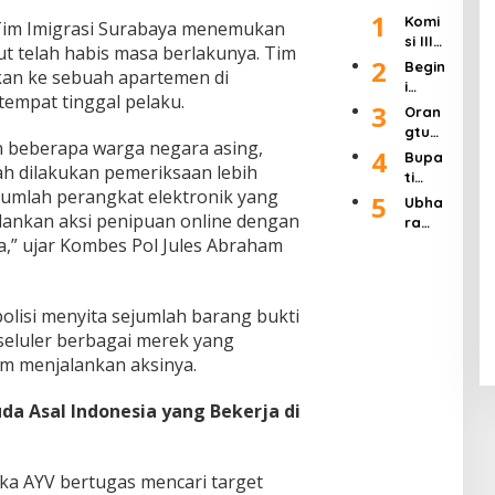
n
Dipid
m
pada
1
Polri”
Raky
Komi
ana,
 Tim Imigrasi Surabaya menemukan
atau
Usia
Usai
at 24
si III
Uji
Ditut
t telah habis masa berlakunya. Tim
90
Rapa
Jam
Ingat
2
Mate
up!
Begin
Tahu
an ke sebuah apartemen di
t 4
kan
ri
i
n
Jam
tempat tinggal pelaku.
APH
Pasal
Tang
3
Oran
Bers
Haru
8 UU
gapa
gtua
ama
s
Pers
an beberapa warga negara asing,
n
Murid
4
Kapo
Bupa
Seriu
Dikab
Kadis
ah dilakukan pemeriksaan lebih
SDN 1
lri
ti
s
ulkan
Pendi
Klam
umlah perangkat elektronik yang
Labu
5
Tang
Seba
Ubha
dikan
pok
hanb
lankan aksi penipuan online dengan
ani
gian
ra
Kab.
Keca
atu
Ratu
,” ujar Kombes Pol Jules Abraham
Jaya
Mala
mata
Hadir
san
Gelar
ng
n
i
Tamb
Semi
Terka
Singo
Wisu
ang
nar
it
sari
olisi menyita sejumlah barang bukti
da
Ilega
Nasi
Duga
Keluh
dan
seluler berbagai merek yang
l di
onal
an
kan
Syuk
Jawa
m menjalankan aksinya.
deng
Pungl
Dend
uran
Timur
an
i
a
Ponp
tema
Dend
a Asal Indonesia yang Bekerja di
Tidak
es
"Pers
a di
Piket
Daar
pekti
SDN 1
ul
f
Klam
Muhsi
ka AYV bertugas mencari target
Worl
pok
nin