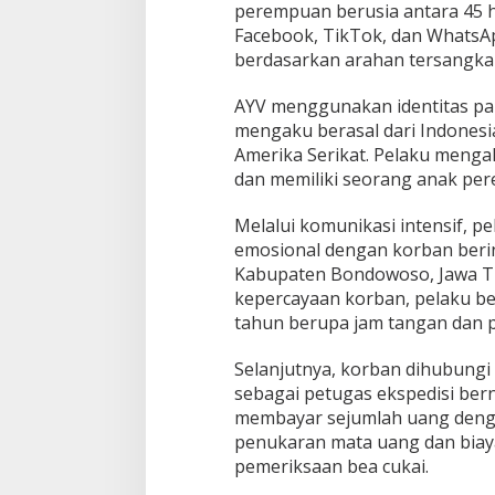
t
perempuan berusia antara 45 h
a
Facebook, TikTok, dan WhatsAp
i
berdasarkan arahan tersangka
G
a
d
AYV menggunakan identitas pa
i
mengaku berasal dari Indonesia
n
Amerika Serikat. Pelaku mengak
g
dan memiliki seorang anak per
Melalui komunikasi intensif,
emosional dengan korban beri
Kabupaten Bondowoso, Jawa T
kepercayaan korban, pelaku b
tahun berupa jam tangan dan 
Selanjutnya, korban dihubung
sebagai petugas ekspedisi bern
membayar sejumlah uang denga
penukaran mata uang dan biaya
pemeriksaan bea cukai.