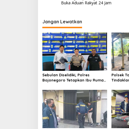
v
Buka Aduan Rakyat 24 Jam
i
g
Jangan Lewatkan
a
s
i
p
o
s
Sebulan Diselidiki, Polres
Polsek T
Bojonegoro Tetapkan Ibu Rumah
Tindakla
Tangga sebagai Tersangka
Sabung A
Dugaan Aborsi
Nihil Akt