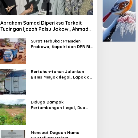
Abraham Samad Diperiksa Terkait
Tudingan Ijazah Palsu Jokowi, Ahmad
Khozinudin: Polisi Main Pasal Karet
Surat Terbuka : Presiden
Prabowo, Kapolri dan DPR RI
Mohon Segera Ditindak
Pelaku Pertambangan Ilegal
di Tuban
Bertahun-tahun Jalankan
Bisnis Minyak Ilegal, Lapak di
Kecamatan Kedewan Tetap
Aman
Diduga Dampak
Pertambangan Ilegal, Dua
Kali Jalan Desa Putus
Mencuat Dugaan Nama
Dirintelkam Dalam