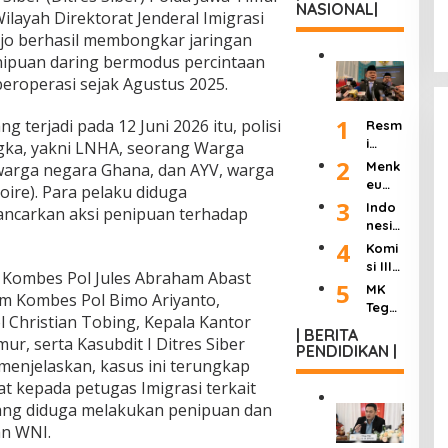
NASIONAL|
layah Direktorat Jenderal Imigrasi
rjo berhasil membongkar jaringan
enipuan daring bermodus percintaan
eroperasi sejak Agustus 2025.
1
terjadi pada 12 Juni 2026 itu, polisi
Resm
i
gka, yakni LNHA, seorang Warga
Dilan
2
Menk
warga negara Ghana, dan AYV, warga
tik
eu
oire). Para pelaku diduga
Jadi
Purb
3
Indo
ncarkan aksi penipuan terhadap
Kepa
aya
nesia
la
Ultim
Berd
4
Komi
KSP,
atum
uka:
si III
Dudu
Peng
 Kombes Pol Jules Abraham Abast
Mant
DPR
5
ng
MK
usah
an
im Kombes Pol Bimo Ariyanto,
Hasil
Janji
Tega
a
Wakil
 Christian Tobing, Kepala Kantor
kan
Pang
skan
Roko
Presi
| BERITA
“8
kas
mur, serta Kasubdit I Ditres Siber
Wart
k
PENDIDIKAN |
den
Poin
Birok
awan
menjelaskan, kasus ini terungkap
Ilega
Try
Perc
rasi
Tak
l:
t kepada petugas Imigrasi terkait
Sutri
epat
dan
Bisa
Masu
sno
ang diduga melakukan penipuan dan
an
Buka
Lang
k
Wafa
Refo
n WNI.
Adua
sung
Siste
t
rmasi