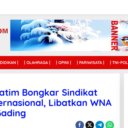
NDIDIKAN |
| OLAHRAGA |
| OPINI |
| PARIWISATA |
| TNI-POL
Jatim Bongkar Sindikat
ernasional, Libatkan WNA
Gading