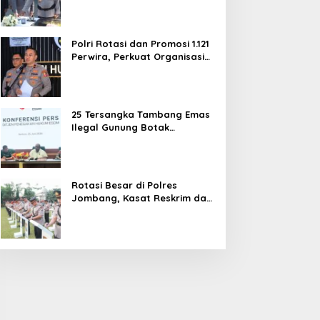
dan Pelayanan Publik
Polri Rotasi dan Promosi 1.121
Perwira, Perkuat Organisasi
dan Pelayanan hingga
Pembentukan Polresta IKN
25 Tersangka Tambang Emas
Ilegal Gunung Botak
Ditetapkan, Mayoritas WN
China
Rotasi Besar di Polres
Jombang, Kasat Reskrim dan
Delapan Kapolsek Berganti