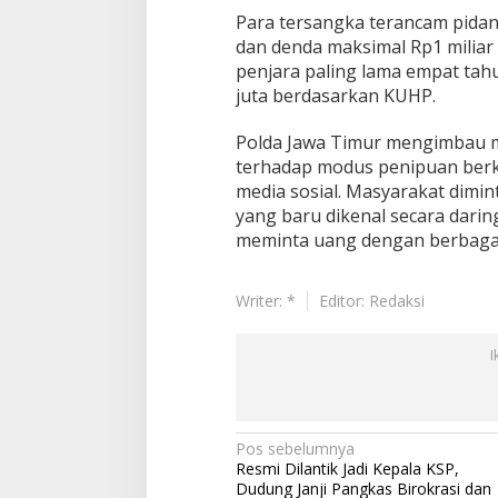
Para tersangka terancam pidan
dan denda maksimal Rp1 miliar
penjara paling lama empat tah
juta berdasarkan KUHP.
Polda Jawa Timur mengimbau m
terhadap modus penipuan ber
media sosial. Masyarakat dimi
yang baru dikenal secara darin
meminta uang dengan berbagai
Writer: *
Editor: Redaksi
I
N
Pos sebelumnya
Resmi Dilantik Jadi Kepala KSP,
a
Dudung Janji Pangkas Birokrasi dan