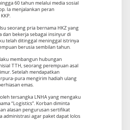
d
ingga 60 tahun melalui media sosial
Class
p. Ia menjalankan peran
Unive
 KKP.
rsity"
lsu seorang pria bernama HKZ yang
 dan bekerja sebagai insinyur di
u telah ditinggal meninggal istrinya
empuan berusia sembilan tahun.
 pelaku membangun hubungan
nisial TTH, seorang perempuan asal
imur. Setelah mendapatkan
erpura-pura mengirim hadiah ulang
perhiasan emas.
i oleh tersangka LNHA yang mengaku
ama “Logistics”. Korban diminta
n alasan pengurusan sertifikat
 administrasi agar paket dapat lolos