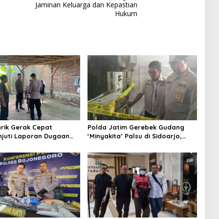
Jaminan Keluarga dan Kepastian
Hukum
arik Gerak Cepat
Polda Jatim Gerebek Gudang
njuti Laporan Dugaan
‘Minyakita’ Palsu di Sidoarjo,
yam, Hasil Pengecekan
Takaran Dikurangi dan Tak
ivitas Perjudian
Berizin