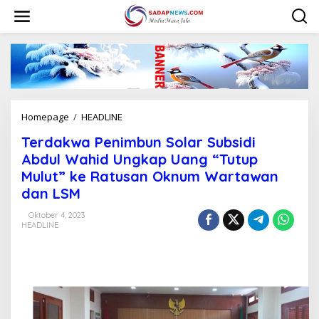
L
e
w
a
t
i
k
e
k
Homepage
/
HEADLINE
T
o
e
n
Terdakwa Penimbun Solar Subsidi
r
t
d
Abdul Wahid Ungkap Uang “Tutup
e
a
n
Mulut” ke Ratusan Oknum Wartawan
k
dan LSM
w
a
Oktober 4, 2023
P
HEADLINE
e
n
i
m
b
u
n