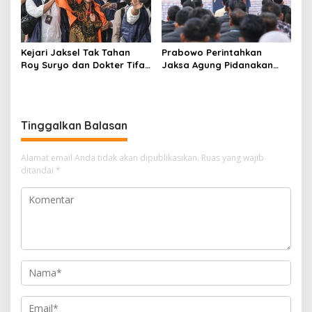
Kejari Jaksel Tak Tahan
Prabowo Perintahkan
Roy Suryo dan Dokter Tifa,
Jaksa Agung Pidanakan
Pertimbangkan Jaminan
Penambang Ilegal
Keluarga dan Kepastian
Hukum
Tinggalkan Balasan
Alamat email Anda tidak akan dipublikasikan.
Ruas yang wajib
ditandai
*