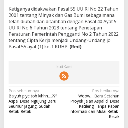
Ketiganya didakwakan Pasal 55 UU RI No 22 Tahun
2001 tentang Minyak dan Gas Bumi sebagaimana
telah diubah dan ditambah dengan Pasal 40 Ayat 9
UU RI No 6 Tahun 2023 tentang Penetapan
Peraturan Pemerintah Pengganti No 2 Tahun 2022
tentang Cipta Kerja menjadi Undang-Undang jo
Pasal 55 ayat (1) ke-1 KUHP.
(Red)
Ikuti Kami
N
Pos sebelumnya
Pos berikutnya
Baiyuh piye toh kihhh….???
Woow….Baru Setahun
a
Aspal Desa Ngujung Baru
Proyek jalan Aspal di Desa
v
Seumur Jagung, Sudah
Ketileng Tanpa Papan
Retak-Retak
Informasi dan Mulai Retak-
i
Retak
g