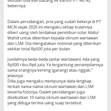
sebulan dua kali (datang ke kantor PT MCN),”
s
bebernya.
a
n
O
k
Dalam persidangan, pria yang sudah bekerja di PT
n
MCN sejak 2020 ini mengaku setiap bulannya
u
diberi uang oleh terdakwa penimbun solar Abdul
m
Wahid untuk diberikan kepada oknum wartawan
W
a
dan LSM. Dia mengatakan nominal yang diberikan
r
sekitar total Rp500 juta per bulan.
t
a
Jumlahnya beda-beda (antar wartawan). Ada yang
w
Rp500 ribu-Rp6 juta. Ya tergantung penampilannya
a
n
sama orangnya kereng (garang) atau nggak,”
d
jelasnya.
a
Dilla juga mengaku mempunyai data lengkap
n
terkait nama-nama oknum wartawan dan LSM
L
S
beserta fotonya. Dalam persidangan juga
M
disebutkan 10 nama oknum wartawan dan LSM
yang diduga terima uang suap tersebut.