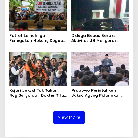
Potret Lemahnya
Diduga Bebas Beraksi,
Penegakan Hukum, Dugaan
Aktivitas JB Menguras
Aktivitas Judi di
Solar Bersubsidi di
Tulungagung Tuai Sorotan
Bojonegoro Jadi Sorotan
Warga
Kejari Jaksel Tak Tahan
Prabowo Perintahkan
Roy Suryo dan Dokter Tifa,
Jaksa Agung Pidanakan
Pertimbangkan Jaminan
Penambang Ilegal
Keluarga dan Kepastian
Hukum
View More