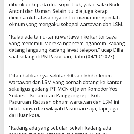
k
diberikan kepada dua sopir truk, yakni saksi Rudi
a
Antoni dan Usman. Selain itu, dia juga kerap
p
diminta oleh atasannya untuk menemui sejumlah
U
a
oknum yang mengaku sebagai wartawan dan LSM.
n
g
“Kalau ada tamu-tamu wartawan ke kantor saya
“
yang menemui. Mereka ngancem-ngancem, kadang
T
datang langsung kadang lewat telepon,” ucap Dilla
u
t
saat sidang di PN Pasuruan, Rabu (04/10/2023).
u
p
M
Ditambahkannya, sekitar 300-an lebih oknum
u
wartawan dan LSM yang pernah datang ke kantor
l
u
sekaligus gudang PT MCN di Jalan Komodor Yos
t
Sudarso, Kecamatan Panggungrejo, Kota
”
Pasuruan. Ratusan oknum wartawan dan LSM ini
k
tidak hanya dari wilayah Pasuruan saja, tapi juga
e
dari luar kota.
R
a
t
“Kadang ada yang sebulan sekali, kadang ada
u