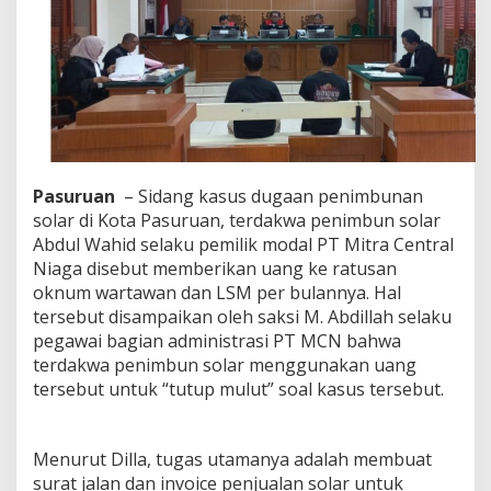
S
o
l
a
r
S
u
b
s
i
Pasuruan
– Sidang kasus dugaan penimbunan
d
solar di Kota Pasuruan, terdakwa penimbun solar
i
A
Abdul Wahid selaku pemilik modal PT Mitra Central
b
Niaga disebut memberikan uang ke ratusan
d
oknum wartawan dan LSM per bulannya. Hal
u
tersebut disampaikan oleh saksi M. Abdillah selaku
l
pegawai bagian administrasi PT MCN bahwa
W
a
terdakwa penimbun solar menggunakan uang
h
tersebut untuk “tutup mulut” soal kasus tersebut.
i
d
U
Menurut Dilla, tugas utamanya adalah membuat
n
g
surat jalan dan invoice penjualan solar untuk