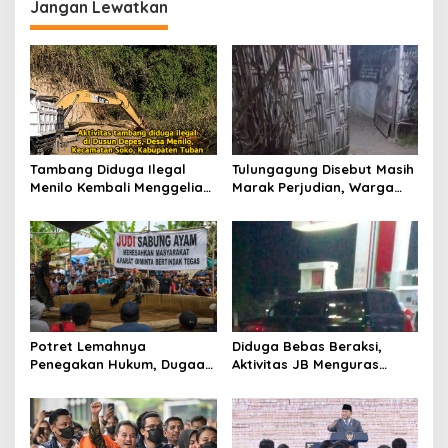
Jangan Lewatkan
a
s
i
p
o
s
Tambang Diduga Ilegal
Tulungagung Disebut Masih
Menilo Kembali Menggeliat,
Marak Perjudian, Warga
Aparat Bungkam? Publik
Desak Penindakan Tegas
Soroti Dugaan Pembiaran
hingga Usut Dugaan Beking
Potret Lemahnya
Diduga Bebas Beraksi,
Penegakan Hukum, Dugaan
Aktivitas JB Menguras
Aktivitas Judi di
Solar Bersubsidi di
Tulungagung Tuai Sorotan
Bojonegoro Jadi Sorotan
Warga