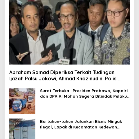
Abraham Samad Diperiksa Terkait Tudingan
Ijazah Palsu Jokowi, Ahmad Khozinudin: Polisi
Main Pasal Karet
Surat Terbuka : Presiden Prabowo, Kapolri
dan DPR RI Mohon Segera Ditindak Pelaku
Pertambangan Ilegal di Tuban
Bertahun-tahun Jalankan Bisnis Minyak
Ilegal, Lapak di Kecamatan Kedewan
Tetap Aman