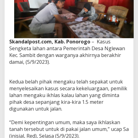
a
n
A
n
t
a
r
a
Skandalpost.com, Kab. Ponorogo
– Kasus
P
Sengketa lahan antara Pemerintah Desa Nglewan
e
Kec. Sambit dengan warganya akhirnya berakhir
m
damai, (5/9/2023).
e
r
i
n
Kedua belah pihak mengaku telah sepakat untuk
t
menyelesaikan kasus secara kekeluargaan, pemilik
a
lahan mengaku ikhlas kalau lahan yang diminta
D
e
pihak desa sepanjang kira-kira 1.5 meter
s
digunakan untuk jalan.
a
N
“Demi kepentingan umum, maka saya ikhlaskan
g
tanah tersebut untuk di pakai jalan umum,” ucap Sa
l
e
(inisial, Red), Selasa (5/9/2023).