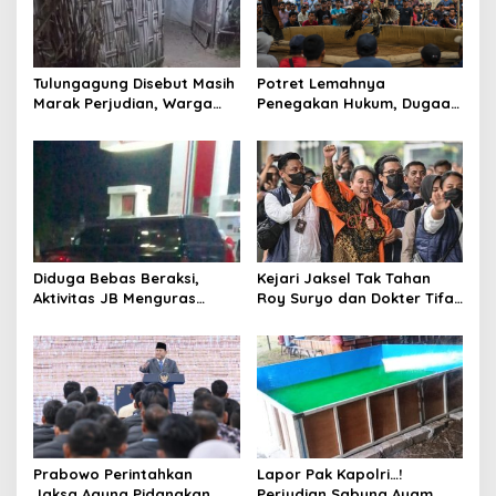
p
o
s
Tulungagung Disebut Masih
Potret Lemahnya
Marak Perjudian, Warga
Penegakan Hukum, Dugaan
Desak Penindakan Tegas
Aktivitas Judi di
hingga Usut Dugaan Beking
Tulungagung Tuai Sorotan
Diduga Bebas Beraksi,
Kejari Jaksel Tak Tahan
Aktivitas JB Menguras
Roy Suryo dan Dokter Tifa,
Solar Bersubsidi di
Pertimbangkan Jaminan
Bojonegoro Jadi Sorotan
Keluarga dan Kepastian
Warga
Hukum
Prabowo Perintahkan
Lapor Pak Kapolri…!
Jaksa Agung Pidanakan
Perjudian Sabung Ayam