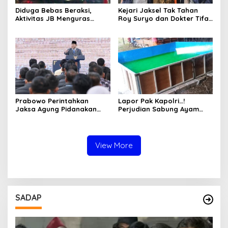
Diduga Bebas Beraksi,
Kejari Jaksel Tak Tahan
Aktivitas JB Menguras
Roy Suryo dan Dokter Tifa,
Solar Bersubsidi di
Pertimbangkan Jaminan
Bojonegoro Jadi Sorotan
Keluarga dan Kepastian
Warga
Hukum
Prabowo Perintahkan
Lapor Pak Kapolri…!
Jaksa Agung Pidanakan
Perjudian Sabung Ayam
Penambang Ilegal
dan Dadu di Sedati
Sidoarjo Buka Kembali,
Diduga Libatkan Oknum
Aparat dan Media
View More
SADAP