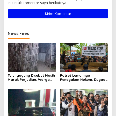
ini untuk komentar saya berikutnya.
News Feed
Tulungagung Disebut Masih
Potret Lemahnya
Marak Perjudian, Warga
Penegakan Hukum, Dugaan
Desak Penindakan Tegas
Aktivitas Judi di
hingga Usut Dugaan Beking
Tulungagung Tuai Sorotan