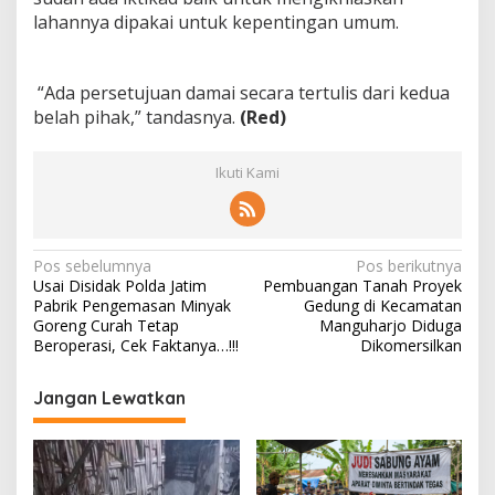
D
lahannya dipakai untuk kepentingan umum.
a
m
a
i
“Ada persetujuan damai secara tertulis dari kedua
belah pihak,” tandasnya.
(Red)
Ikuti Kami
N
Pos sebelumnya
Pos berikutnya
Usai Disidak Polda Jatim
Pembuangan Tanah Proyek
a
Pabrik Pengemasan Minyak
Gedung di Kecamatan
v
Goreng Curah Tetap
Manguharjo Diduga
Beroperasi, Cek Faktanya…!!!
Dikomersilkan
i
g
Jangan Lewatkan
a
s
i