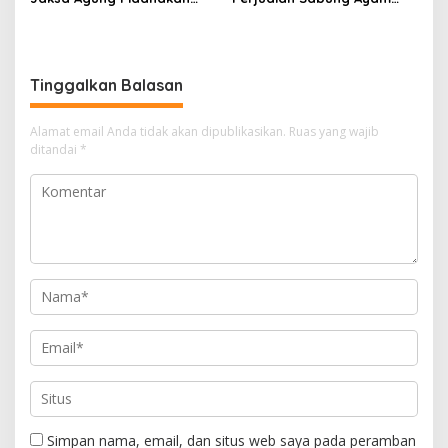
Penambang Ilegal
dan Dadu di Sedati
Sidoarjo Buka Kembali,
Diduga Libatkan Oknum
Aparat dan Media
Tinggalkan Balasan
Alamat email Anda tidak akan dipublikasikan.
Ruas yang wajib
ditandai
*
Simpan nama, email, dan situs web saya pada peramban