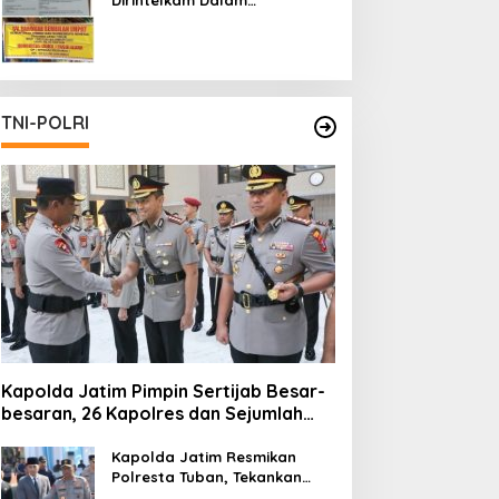
Pertambangan Ilegal di Kab.
Blitar yang Masih Tetap
Beroperasi
TNI-POLRI
Kapolda Jatim Pimpin Sertijab Besar-
besaran, 26 Kapolres dan Sejumlah
Pejabat Utama Berganti
Kapolda Jatim Resmikan
Polresta Tuban, Tekankan
Peningkatan Profesionalisme