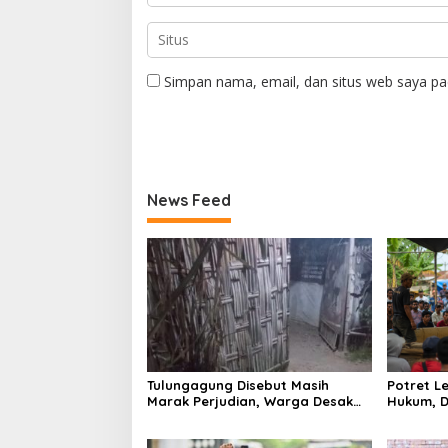
Simpan nama, email, dan situs web saya pa
News Feed
Tulungagung Disebut Masih
Potret 
Marak Perjudian, Warga Desak
Hukum, D
Penindakan Tegas hingga Usut
Tulungag
Dugaan Beking