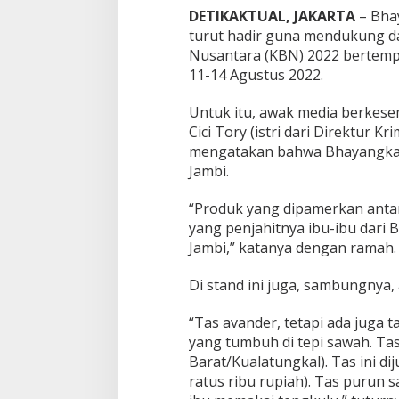
P
DETIKAKTUAL, JAKARTA
– Bhay
u
turut hadir guna mendukung d
r
Nusantara (KBN) 2022 bertempa
u
11-14 Agustus 2022.
n
d
i
Untuk itu, awak media berkese
K
Cici Tory (istri dari Direktur K
B
mengatakan bahwa Bhayangka
N
Jambi.
2
0
2
“Produk yang dipamerkan antara 
2
yang penjahitnya ibu-ibu dari
Jambi,” katanya dengan ramah.
Di stand ini juga, sambungnya,
“Tas avander, tetapi ada juga 
yang tumbuh di tepi sawah. Tas
Barat/Kualatungkal). Tas ini di
ratus ribu rupiah). Tas purun 