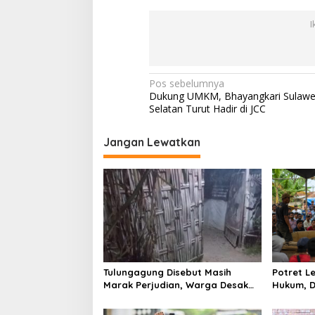
I
N
Pos sebelumnya
Dukung UMKM, Bhayangkari Sulawe
a
Selatan Turut Hadir di JCC
v
i
Jangan Lewatkan
g
a
s
i
p
o
Tulungagung Disebut Masih
Potret 
s
Marak Perjudian, Warga Desak
Hukum, D
Penindakan Tegas hingga Usut
Tulungag
Dugaan Beking