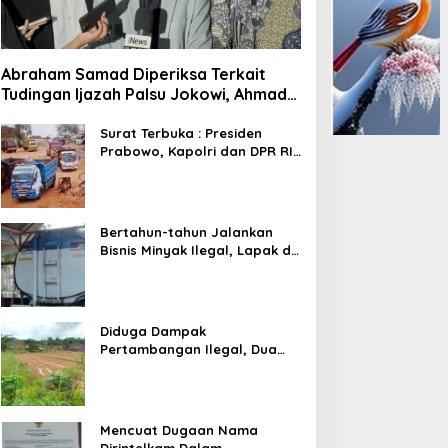
Abraham Samad Diperiksa Terkait
Tudingan Ijazah Palsu Jokowi, Ahmad
Khozinudin: Polisi Main Pasal Karet
Surat Terbuka : Presiden
Prabowo, Kapolri dan DPR RI
Mohon Segera Ditindak
Pelaku Pertambangan Ilegal
di Tuban
Bertahun-tahun Jalankan
Bisnis Minyak Ilegal, Lapak di
Kecamatan Kedewan Tetap
Aman
Diduga Dampak
Pertambangan Ilegal, Dua
Kali Jalan Desa Putus
Mencuat Dugaan Nama
Dirintelkam Dalam