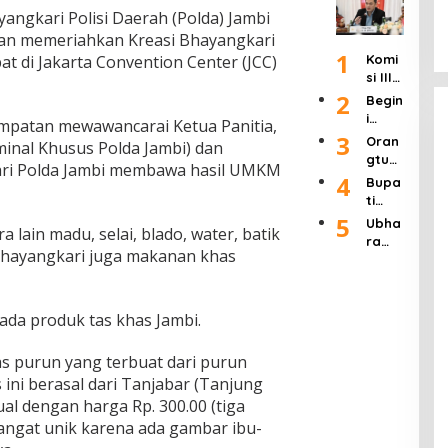
an
Buka
Lang
k
Wafa
angkari Polisi Daerah (Polda) Jambi
Refo
Adua
sung
Siste
t
an memeriahkan Kreasi Bhayangkari
rmasi
n
Dipid
m
pada
1
Polri”
Raky
t di Jakarta Convention Center (JCC)
Komi
ana,
atau
Usia
Usai
at 24
si III
Uji
Ditut
90
Rapa
Jam
Ingat
2
Mate
up!
Begin
Tahu
t 4
kan
ri
i
n
mpatan mewawancarai Ketua Panitia,
Jam
APH
Pasal
Tang
3
Oran
riminal Khusus Polda Jambi) dan
Bers
Haru
8 UU
gapa
gtua
ama
ri Polda Jambi membawa hasil UMKM
s
Pers
n
Murid
4
Kapo
Bupa
Seriu
Dikab
Kadis
SDN 1
lri
ti
s
ulkan
Pendi
Klam
Labu
5
Tang
Seba
Ubha
dikan
lain madu, selai, blado, water, batik
pok
hanb
ani
gian
ra
Kab.
Keca
 Bhayangkari juga makanan khas
atu
Ratu
Jaya
Mala
mata
Hadir
san
Gelar
ng
n
i
Tamb
Semi
Terka
Singo
Wisu
ang
nar
it
 ada produk tas khas Jambi.
sari
da
Ilega
Nasi
Duga
Keluh
dan
l di
onal
an
kan
tas purun yang terbuat dari purun
Syuk
Jawa
deng
Pungl
Dend
uran
 ini berasal dari Tanjabar (Tanjung
Timur
an
i
a
Ponp
jual dengan harga Rp. 300.00 (tiga
tema
Dend
Tidak
es
"Pers
a di
sangat unik karena ada gambar ibu-
Piket
Daar
pekti
SDN 1