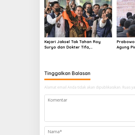
Kejari Jaksel Tak Tahan Roy
Prabowo 
Suryo dan Dokter Tifa,
Agung P
Pertimbangkan Jaminan
Ilegal
Keluarga dan Kepastian Hukum
Tinggalkan Balasan
Alamat email Anda tidak akan dipublikasikan.
Ruas ya