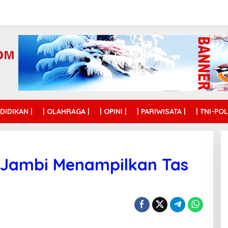
NDIDIKAN |
| OLAHRAGA |
| OPINI |
| PARIWISATA |
| TNI-POL
 Jambi Menampilkan Tas