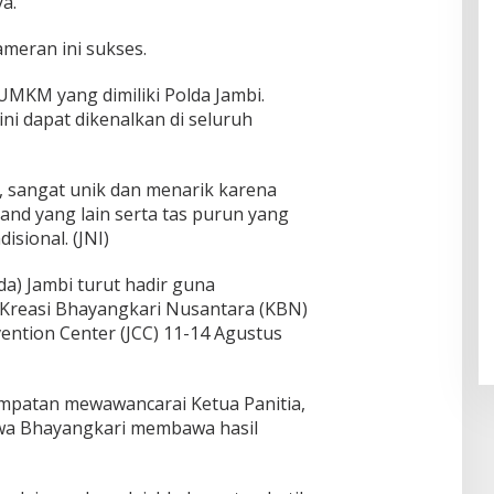
a.
ul
f
Klam
Muhsi
Worl
pok
nin
ameran ini sukses.
d
Class
Unive
UMKM yang dimiliki Polda Jambi.
rsity"
ni dapat dikenalkan di seluruh
, sangat unik dan menarik karena
nd yang lain serta tas purun yang
sional. (JNI)
da) Jambi turut hadir guna
reasi Bhayangkari Nusantara (KBN)
ention Center (JCC) 11-14 Agustus
mpatan mewawancarai Ketua Panitia,
wa Bhayangkari membawa hasil