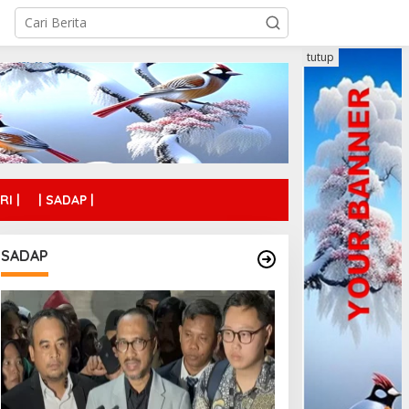
tutup
RI |
| SADAP |
SADAP