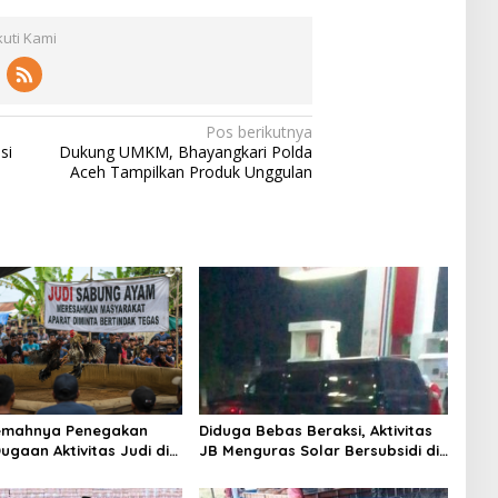
kuti Kami
Pos berikutnya
si
Dukung UMKM, Bhayangkari Polda
Aceh Tampilkan Produk Unggulan
Lemahnya Penegakan
Diduga Bebas Beraksi, Aktivitas
ugaan Aktivitas Judi di
JB Menguras Solar Bersubsidi di
ung Tuai Sorotan
Bojonegoro Jadi Sorotan Warga