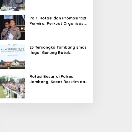
dan Pelayanan Publik
Polri Rotasi dan Promosi 1.121
Perwira, Perkuat Organisasi
dan Pelayanan hingga
Pembentukan Polresta IKN
25 Tersangka Tambang Emas
Ilegal Gunung Botak
Ditetapkan, Mayoritas WN
China
Rotasi Besar di Polres
Jombang, Kasat Reskrim dan
Delapan Kapolsek Berganti