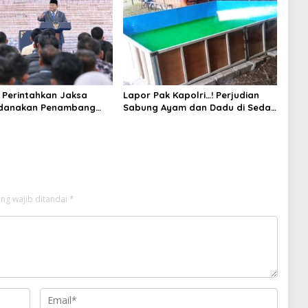
Perintahkan Jaksa
Lapor Pak Kapolri…! Perjudian
idanakan Penambang
Sabung Ayam dan Dadu di Sedati
Sidoarjo Buka Kembali, Diduga
Libatkan Oknum Aparat dan
Media
ng wajib ditandai
*