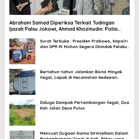
Abraham Samad Diperiksa Terkait Tudingan
Ijazah Palsu Jokowi, Ahmad Khozinudin: Polisi
Main Pasal Karet
Surat Terbuka : Presiden Prabowo, Kapolri
dan DPR RI Mohon Segera Ditindak Pelaku
Pertambangan Ilegal di Tuban
Bertahun-tahun Jalankan Bisnis Minyak
Ilegal, Lapak di Kecamatan Kedewan
Tetap Aman
Diduga Dampak Pertambangan Ilegal, Dua
Kali Jalan Desa Putus
Mencuat Dugaan Nama Dirintelkam Dalam
Pertambangan Ilegal di Kab. Blitar yang