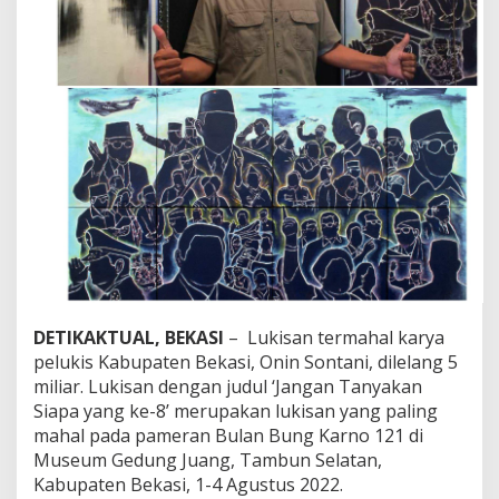
n
y
a
k
a
n
S
i
a
p
a
y
a
n
g
k
e
DETIKAKTUAL, BEKASI
– Lukisan termahal karya
-
pelukis Kabupaten Bekasi, Onin Sontani, dilelang 5
8
miliar. Lukisan dengan judul ‘Jangan Tanyakan
’
D
Siapa yang ke-8’ merupakan lukisan yang paling
i
mahal pada pameran Bulan Bung Karno 121 di
l
Museum Gedung Juang, Tambun Selatan,
e
Kabupaten Bekasi, 1-4 Agustus 2022.
l