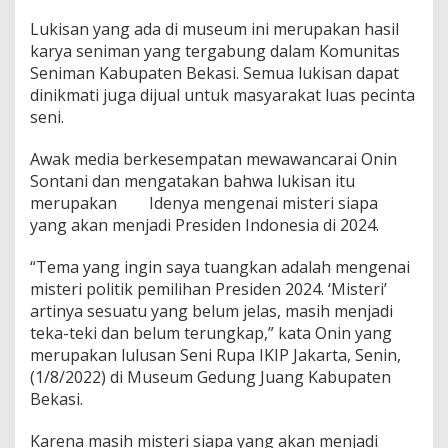
a
n
Lukisan yang ada di museum ini merupakan hasil
g
karya seniman yang tergabung dalam Komunitas
5
Seniman Kabupaten Bekasi. Semua lukisan dapat
M
dinikmati juga dijual untuk masyarakat luas pecinta
i
l
seni.
i
a
Awak media berkesempatan mewawancarai Onin
r
Sontani dan mengatakan bahwa lukisan itu
merupakan Idenya mengenai misteri siapa
yang akan menjadi Presiden Indonesia di 2024.
“Tema yang ingin saya tuangkan adalah mengenai
misteri politik pemilihan Presiden 2024. ‘Misteri’
artinya sesuatu yang belum jelas, masih menjadi
teka-teki dan belum terungkap,” kata Onin yang
merupakan lulusan Seni Rupa IKIP Jakarta, Senin,
(1/8/2022) di Museum Gedung Juang Kabupaten
Bekasi.
Karena masih misteri siapa yang akan menjadi