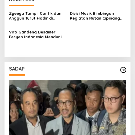
Zyeeya Tampil Cantik dan
Divisi Musik Bimbingan
Anggun Turut Hadir di
Kegiatan Rutan Cipinang
Pemilihan Abang None
Ikut Meriahkan Jakarta
Jakarta Selatan 2022
Hajatan Ke-495 Di Pameran
Viro Gandeng Desainer
Cerita
Fesyen Indonesia Mendunia
di Gelaran Karpet Merah
Hollywood
SADAP