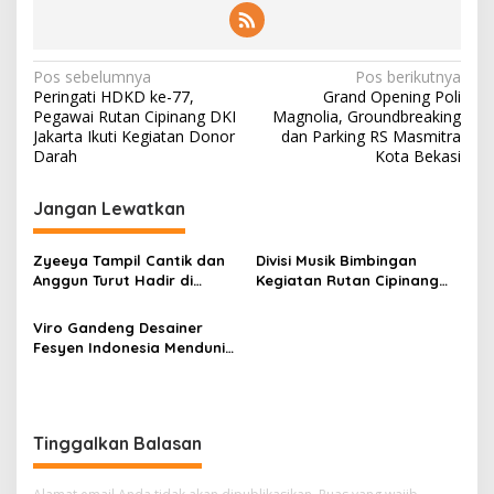
N
Pos sebelumnya
Pos berikutnya
Peringati HDKD ke-77,
Grand Opening Poli
a
Pegawai Rutan Cipinang DKI
Magnolia, Groundbreaking
v
Jakarta Ikuti Kegiatan Donor
dan Parking RS Masmitra
Darah
Kota Bekasi
i
g
Jangan Lewatkan
a
s
Zyeeya Tampil Cantik dan
Divisi Musik Bimbingan
Anggun Turut Hadir di
Kegiatan Rutan Cipinang
i
Pemilihan Abang None
Ikut Meriahkan Jakarta
p
Jakarta Selatan 2022
Hajatan Ke-495 Di Pameran
Viro Gandeng Desainer
Cerita
Fesyen Indonesia Mendunia
o
di Gelaran Karpet Merah
s
Hollywood
Tinggalkan Balasan