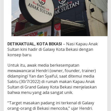
t
a
n
K
i
n
i
H
a
d
DETIKAKTUAL, KOTA BEKASI
– Nasi Kapau Anak
i
Sultan kini hadir di Galaxy Kota Bekasi dengan
r
konsep baru.
d
i
G
Untuk itu, awak media berkesempatan
a
mewawancarai Hendri (owner, founder, trainer)
l
didampingi Yan dan Syaiful, saat ditemui media
a
Sabtu (30/7/2022) di rumah makan Kapau Anak
x
y
Sultan di Grand Galaxy Kota Bekasi menjelaskan
K
bahwa menu yang ada sangat unik.
o
t
“Target masakan padang ini terkenal di Galaxy
a
orang-orang di Bekasi mencoba,” ujar Hendri.
B