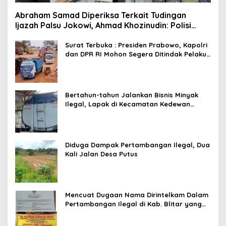
Abraham Samad Diperiksa Terkait Tudingan
Ijazah Palsu Jokowi, Ahmad Khozinudin: Polisi
Main Pasal Karet
Surat Terbuka : Presiden Prabowo, Kapolri
dan DPR RI Mohon Segera Ditindak Pelaku
Pertambangan Ilegal di Tuban
Bertahun-tahun Jalankan Bisnis Minyak
Ilegal, Lapak di Kecamatan Kedewan
Tetap Aman
Diduga Dampak Pertambangan Ilegal, Dua
Kali Jalan Desa Putus
Mencuat Dugaan Nama Dirintelkam Dalam
Pertambangan Ilegal di Kab. Blitar yang
Masih Tetap Beroperasi