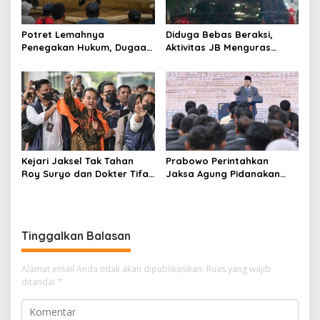
Potret Lemahnya
Diduga Bebas Beraksi,
Penegakan Hukum, Dugaan
Aktivitas JB Menguras
Aktivitas Judi di
Solar Bersubsidi di
Tulungagung Tuai Sorotan
Bojonegoro Jadi Sorotan
Warga
Kejari Jaksel Tak Tahan
Prabowo Perintahkan
Roy Suryo dan Dokter Tifa,
Jaksa Agung Pidanakan
Pertimbangkan Jaminan
Penambang Ilegal
Keluarga dan Kepastian
Hukum
Tinggalkan Balasan
Alamat email Anda tidak akan dipublikasikan.
Ruas yang wajib
ditandai
*