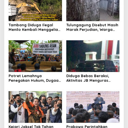
Tambang Diduga Ilegal
Tulungagung Disebut Masih
Menilo Kembali Menggeliat,
Marak Perjudian, Warga
Aparat Bungkam? Publik
Desak Penindakan Tegas
Soroti Dugaan Pembiaran
hingga Usut Dugaan Beking
Potret Lemahnya
Diduga Bebas Beraksi,
Penegakan Hukum, Dugaan
Aktivitas JB Menguras
Aktivitas Judi di
Solar Bersubsidi di
Tulungagung Tuai Sorotan
Bojonegoro Jadi Sorotan
Warga
Kejari Jaksel Tak Tahan
Prabowo Perintahkan