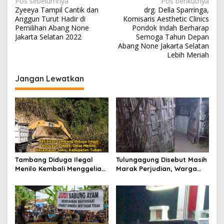
N
Pos sebelumnya
Pos berikutnya
Zyeeya Tampil Cantik dan
drg. Della Sparringa,
a
Anggun Turut Hadir di
Komisaris Aesthetic Clinics
v
Pemilihan Abang None
Pondok Indah Berharap
Jakarta Selatan 2022
Semoga Tahun Depan
i
Abang None Jakarta Selatan
Lebih Meriah
g
a
Jangan Lewatkan
s
i
p
o
s
Tambang Diduga Ilegal
Tulungagung Disebut Masih
Menilo Kembali Menggeliat,
Marak Perjudian, Warga
Aparat Bungkam? Publik
Desak Penindakan Tegas
Soroti Dugaan Pembiaran
hingga Usut Dugaan Beking