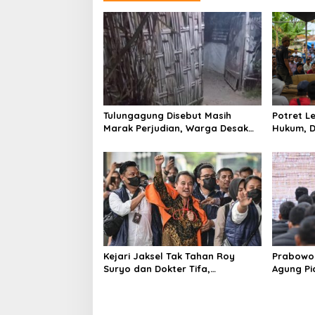
a
s
i
p
o
s
Tulungagung Disebut Masih
Potret 
Marak Perjudian, Warga Desak
Hukum, D
Penindakan Tegas hingga Usut
Tulungag
Dugaan Beking
Kejari Jaksel Tak Tahan Roy
Prabowo 
Suryo dan Dokter Tifa,
Agung P
Pertimbangkan Jaminan
Ilegal
Keluarga dan Kepastian Hukum