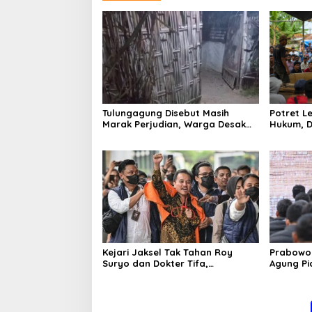
Tulungagung Disebut Masih
Potret 
Marak Perjudian, Warga Desak
Hukum, D
Penindakan Tegas hingga Usut
Tulungag
Dugaan Beking
Kejari Jaksel Tak Tahan Roy
Prabowo 
Suryo dan Dokter Tifa,
Agung P
Pertimbangkan Jaminan
Ilegal
Keluarga dan Kepastian Hukum