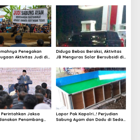
Lemahnya Penegakan
Diduga Bebas Beraksi, Aktivitas
ugaan Aktivitas Judi di
JB Menguras Solar Bersubsidi di
ung Tuai Sorotan
Bojonegoro Jadi Sorotan Warga
Perintahkan Jaksa
Lapor Pak Kapolri…! Perjudian
idanakan Penambang
Sabung Ayam dan Dadu di Sedati
Sidoarjo Buka Kembali, Diduga
Libatkan Oknum Aparat dan
Media