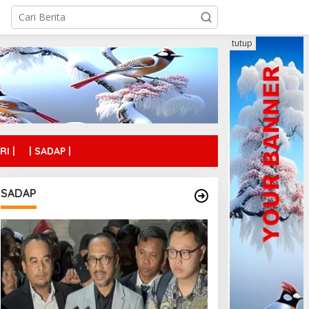
tutup
RI |
| SADAP |
SADAP