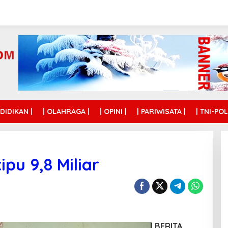
NDIDIKAN |
| OLAHRAGA |
| OPINI |
| PARIWISATA |
| TNI-POL
ipu 9,8 Miliar
| BERITA