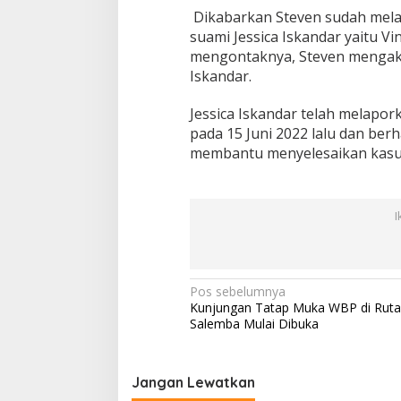
Dikabarkan Steven sudah melari
suami Jessica Iskandar yaitu Vi
mengontaknya, Steven mengaku
Iskandar.
Jessica Iskandar telah melapor
pada 15 Juni 2022 lalu dan ber
membantu menyelesaikan kasus
I
N
Pos sebelumnya
Kunjungan Tatap Muka WBP di Rut
a
Salemba Mulai Dibuka
v
i
Jangan Lewatkan
g