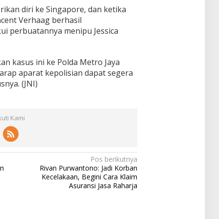
kan diri ke Singapore, dan ketika
ncent Verhaag berhasil
i perbuatannya menipu Jessica
kan kasus ini ke Polda Metro Jaya
harap aparat kepolisian dapat segera
nya. (JNI)
kuti Kami
Pos berikutnya
an
Rivan Purwantono: Jadi Korban
Kecelakaan, Begini Cara Klaim
Asuransi Jasa Raharja