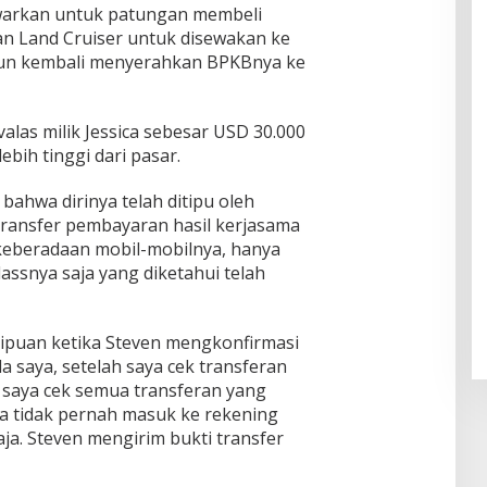
nin
d
warkan untuk patungan membeli
Class
an Land Cruiser untuk disewakan ke
Unive
 pun kembali menyerahkan BPKBnya ke
rsity"
valas milik Jessica sebesar USD 30.000
bih tinggi dari pasar.
bahwa dirinya telah ditipu oleh
transfer pembayaran hasil kerjasama
s keberadaan mobil-mobilnya, hanya
assnya saja yang diketahui telah
ipuan ketika Steven mengkonfirmasi
 saya, setelah saya cek transferan
a saya cek semua transferan yang
ta tidak pernah masuk ke rekening
aja. Steven mengirim bukti transfer