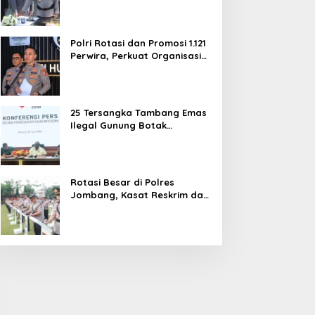
dan Pelayanan Publik
Polri Rotasi dan Promosi 1.121
Perwira, Perkuat Organisasi
dan Pelayanan hingga
Pembentukan Polresta IKN
25 Tersangka Tambang Emas
Ilegal Gunung Botak
Ditetapkan, Mayoritas WN
China
Rotasi Besar di Polres
Jombang, Kasat Reskrim dan
Delapan Kapolsek Berganti