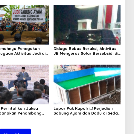
Lemahnya Penegakan
Diduga Bebas Beraksi, Aktivitas
ugaan Aktivitas Judi di
JB Menguras Solar Bersubsidi di
ung Tuai Sorotan
Bojonegoro Jadi Sorotan Warga
Perintahkan Jaksa
Lapor Pak Kapolri…! Perjudian
idanakan Penambang
Sabung Ayam dan Dadu di Sedati
Sidoarjo Buka Kembali, Diduga
Libatkan Oknum Aparat dan
Media