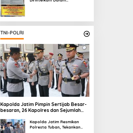
Pertambangan Ilegal di Kab.
Blitar yang Masih Tetap
Beroperasi
TNI-POLRI
Kapolda Jatim Pimpin Sertijab Besar-
besaran, 26 Kapolres dan Sejumlah
Pejabat Utama Berganti
Kapolda Jatim Resmikan
Polresta Tuban, Tekankan
Peningkatan Profesionalisme