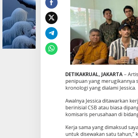
a
n
d
a
r
D
i
t
i
p
u
9
,
DETIKAKRUAL, JAKARTA
– Arti
8
penipuan yang merugikannya se
M
kronologi yang dialami Jessica.
i
l
i
Awalnya Jessica ditawarkan ke
a
berinisial CSB atau biasa dipa
r
komisaris perusahaan di bidan
Kerja sama yang dimaksud saya
untuk disewakan satu tahun,” kat