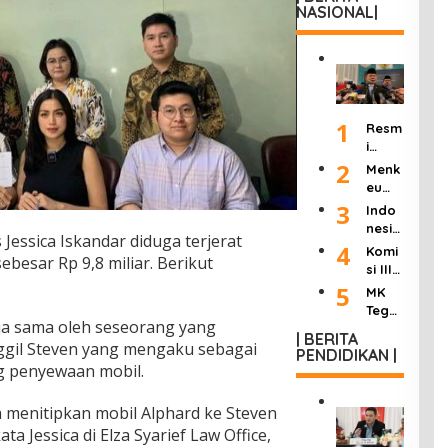
NASIONAL|
1
Resm
i
Dilan
2
Menk
tik
eu
Jadi
Purb
3
Indo
Kepa
aya
nesia
la
s Jessica Iskandar diduga terjerat
Ultim
Berd
4
Komi
KSP,
atum
besar Rp 9,8 miliar. Berikut
uka:
si III
Dudu
Peng
Mant
DPR
5
ng
MK
usah
an
Hasil
Janji
Tega
a
Wakil
kan
rja sama oleh seseorang yang
Pang
skan
Roko
Presi
| BERITA
“8
kas
nggil Steven yang mengaku sebagai
Wart
k
PENDIDIKAN |
den
Poin
Birok
awan
Ilega
g penyewaan mobil.
Try
Perc
rasi
Tak
l:
Sutri
epat
dan
Bisa
Masu
sno
 menitipkan mobil Alphard ke Steven
an
Buka
Lang
k
Wafa
Refo
a Jessica di Elza Syarief Law Office,
Adua
sung
Siste
t