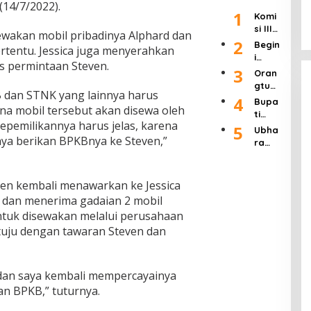
rmasi
n
(14/7/2022).
Dipid
m
pada
1
Polri”
Raky
Komi
ana,
atau
Usia
Usai
at 24
si III
Uji
Ditut
ewakan mobil pribadinya Alphard dan
90
Rapa
Jam
Ingat
2
Mate
up!
Begin
Tahu
rtentu. Jessica juga menyerahkan
t 4
kan
ri
i
n
Jam
s permintaan Steven.
APH
Pasal
Tang
3
Oran
Bers
Haru
8 UU
gapa
gtua
ama
s
Pers
B dan STNK yang lainnya harus
n
Murid
4
Kapo
Bupa
Seriu
Dikab
Kadis
na mobil tersebut akan disewa oleh
SDN 1
lri
ti
s
ulkan
Pendi
Klam
kepemilikannya harus jelas, karena
Labu
5
Tang
Seba
Ubha
dikan
pok
aya berikan BPKBnya ke Steven,”
hanb
ani
gian
ra
Kab.
Keca
atu
Ratu
Jaya
Mala
mata
Hadir
san
Gelar
ng
n
i
Tamb
Semi
Terka
ven kembali menawarkan ke Jessica
Singo
Wisu
ang
nar
it
sari
 dan menerima gadaian 2 mobil
da
Ilega
Nasi
Duga
Keluh
tuk disewakan melalui perusahaan
dan
l di
onal
an
kan
Syuk
Jawa
setuju dengan tawaran Steven dan
deng
Pungl
Dend
uran
Timur
an
i
a
Ponp
tema
Dend
Tidak
es
"Pers
a di
Piket
dan saya kembali mempercayainya
Daar
pekti
SDN 1
n BPKB,” tuturnya.
ul
f
Klam
Muhsi
Worl
pok