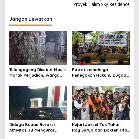
i
Proyek Halim Sky Residence
g
Jangan Lewatkan
a
s
i
p
o
s
Tulungagung Disebut Masih
Potret Lemahnya
Marak Perjudian, Warga
Penegakan Hukum, Dugaan
Desak Penindakan Tegas
Aktivitas Judi di
hingga Usut Dugaan Beking
Tulungagung Tuai Sorotan
Diduga Bebas Beraksi,
Kejari Jaksel Tak Tahan
Aktivitas JB Menguras
Roy Suryo dan Dokter Tifa,
Solar Bersubsidi di
Pertimbangkan Jaminan