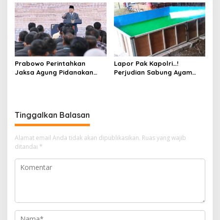
Bojonegoro Jadi Sorotan
Keluarga dan Kepastian
Warga
Hukum
Prabowo Perintahkan
Lapor Pak Kapolri…!
Jaksa Agung Pidanakan
Perjudian Sabung Ayam
Penambang Ilegal
dan Dadu di Sedati
Sidoarjo Buka Kembali,
Diduga Libatkan Oknum
Aparat dan Media
Tinggalkan Balasan
Alamat email Anda tidak akan dipublikasikan.
Ruas yang wajib
ditandai
*