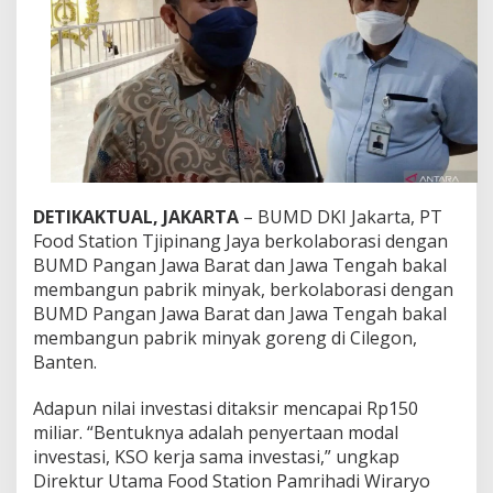
o
n
B
a
k
a
l
B
a
n
g
DETIKAKTUAL, JAKARTA
– BUMD DKI Jakarta, PT
u
Food Station Tjipinang Jaya berkolaborasi dengan
n
P
BUMD Pangan Jawa Barat dan Jawa Tengah bakal
a
membangun pabrik minyak, berkolaborasi dengan
b
BUMD Pangan Jawa Barat dan Jawa Tengah bakal
r
membangun pabrik minyak goreng di Cilegon,
i
Banten.
k
M
i
Adapun nilai investasi ditaksir mencapai Rp150
n
miliar. “Bentuknya adalah penyertaan modal
y
investasi, KSO kerja sama investasi,” ungkap
a
Direktur Utama Food Station Pamrihadi Wiraryo
k