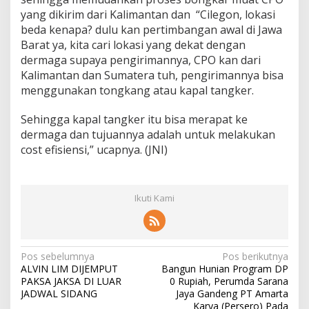
yang dikirim dari Kalimantan dan “Cilegon, lokasi
beda kenapa? dulu kan pertimbangan awal di Jawa
Barat ya, kita cari lokasi yang dekat dengan
dermaga supaya pengirimannya, CPO kan dari
Kalimantan dan Sumatera tuh, pengirimannya bisa
menggunakan tongkang atau kapal tangker.
Sehingga kapal tangker itu bisa merapat ke
dermaga dan tujuannya adalah untuk melakukan
cost efisiensi,” ucapnya. (JNI)
Ikuti Kami
N
Pos sebelumnya
Pos berikutnya
ALVIN LIM DIJEMPUT
Bangun Hunian Program DP
a
PAKSA JAKSA DI LUAR
0 Rupiah, Perumda Sarana
v
JADWAL SIDANG
Jaya Gandeng PT Amarta
Karya (Persero) Pada