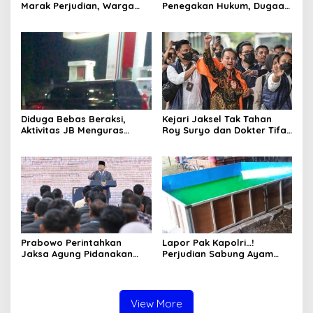
Marak Perjudian, Warga
Penegakan Hukum, Dugaan
Desak Penindakan Tegas
Aktivitas Judi di
hingga Usut Dugaan Beking
Tulungagung Tuai Sorotan
Diduga Bebas Beraksi,
Kejari Jaksel Tak Tahan
Aktivitas JB Menguras
Roy Suryo dan Dokter Tifa,
Solar Bersubsidi di
Pertimbangkan Jaminan
Bojonegoro Jadi Sorotan
Keluarga dan Kepastian
Warga
Hukum
Prabowo Perintahkan
Lapor Pak Kapolri…!
Jaksa Agung Pidanakan
Perjudian Sabung Ayam
Penambang Ilegal
dan Dadu di Sedati
Sidoarjo Buka Kembali,
Diduga Libatkan Oknum
Aparat dan Media
View More