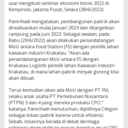
G
usai mengikuti seminar ekonomi bisnis 2022 di
o
Kempinski, Jakarta Pusat, Selasa (28/6/2022).
r
e
Pamrihadi mengatakan, pembangunan pabrik akan
n
direalisasikan mulai Januari 2023 dan ditargetkan
g
d
rampung pada Juni 2023. Sebagai awalan, pada
i
Rabu (29/6/2022) akan dilakukan penandatangan
C
MoU antara Food Station (FS) dengan pemilik lahan
i
kawasan industri Krakatau. “Akan ada
l
e
penandatanganan MoU antara FS dengan
g
Krakatau Logistik pemilik lahan Kawasan Industri
o
Krakatau, di mana lahan pabrik minyak goreng kita
n
akan dibuat.
Terus kemudian akan ada MoU dengan PT INL
selaku anak usaha PT Perkebunan Nusantara
(PTPN) 3 dan 4 yang mereka produksi CPO,”
katanya. Pamrihadi menuturkan, dipilihnya Cilegon
sebagai lokasi pabrik karena untuk efisiensi.
Sebab, lokasinya berada di dekat dermaga
sehingga memudahkan proses bongkar muat CPO