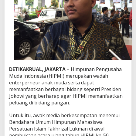
H
I
P
M
I
M
e
n
j
a
d
i
K
DETIKAKRUAL, JAKARTA
– Himpunan Pengusaha
a
Muda Indonesia (HIPMI) merupakan wadah
t
enterperneur anak muda serta dapat
a
memanfaatkan berbagai bidang seperti Presiden
l
i
Jokowi yang berharap agar HIPMI memanfaatkan
s
peluang di bidang pangan.
a
t
Untuk itu, awak media berkesempatan menemui
o
Bendahara Umum Himpunan Mahasiswa
r
A
Persatuan Islam Fakhrizal Lukman di awal
n
pembukaan acara ulang tahun HIPMI ke-50