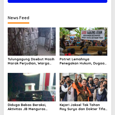
News Feed
Tulungagung Disebut Masih
Potret Lemahnya
Marak Perjudian, Warga
Penegakan Hukum, Dugaan
Desak Penindakan Tegas
Aktivitas Judi di
hingga Usut Dugaan Beking
Tulungagung Tuai Sorotan
Diduga Bebas Beraksi,
Kejari Jaksel Tak Tahan
Aktivitas JB Menguras
Roy Suryo dan Dokter Tifa,
Solar Bersubsidi di
Pertimbangkan Jaminan