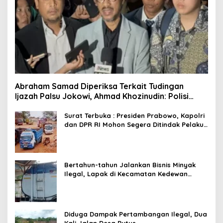
Abraham Samad Diperiksa Terkait Tudingan
Ijazah Palsu Jokowi, Ahmad Khozinudin: Polisi
Main Pasal Karet
Surat Terbuka : Presiden Prabowo, Kapolri
dan DPR RI Mohon Segera Ditindak Pelaku
Pertambangan Ilegal di Tuban
Bertahun-tahun Jalankan Bisnis Minyak
Ilegal, Lapak di Kecamatan Kedewan
Tetap Aman
Diduga Dampak Pertambangan Ilegal, Dua
Kali Jalan Desa Putus