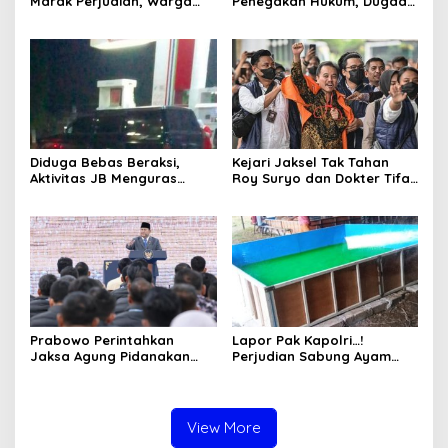
Marak Perjudian, Warga
Penegakan Hukum, Dugaan
Desak Penindakan Tegas
Aktivitas Judi di
hingga Usut Dugaan Beking
Tulungagung Tuai Sorotan
Diduga Bebas Beraksi,
Kejari Jaksel Tak Tahan
Aktivitas JB Menguras
Roy Suryo dan Dokter Tifa,
Solar Bersubsidi di
Pertimbangkan Jaminan
Bojonegoro Jadi Sorotan
Keluarga dan Kepastian
Warga
Hukum
Prabowo Perintahkan
Lapor Pak Kapolri…!
Jaksa Agung Pidanakan
Perjudian Sabung Ayam
Penambang Ilegal
dan Dadu di Sedati
Sidoarjo Buka Kembali,
Diduga Libatkan Oknum
Aparat dan Media
View More