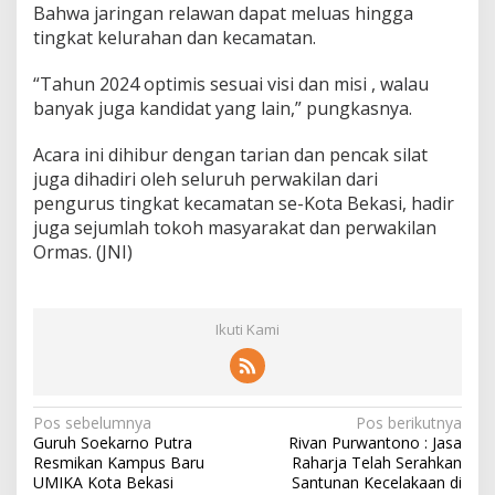
Bahwa jaringan relawan dapat meluas hingga
tingkat kelurahan dan kecamatan.
“Tahun 2024 optimis sesuai visi dan misi , walau
banyak juga kandidat yang lain,” pungkasnya.
Acara ini dihibur dengan tarian dan pencak silat
juga dihadiri oleh seluruh perwakilan dari
pengurus tingkat kecamatan se-Kota Bekasi, hadir
juga sejumlah tokoh masyarakat dan perwakilan
Ormas. (JNI)
Ikuti Kami
N
Pos sebelumnya
Pos berikutnya
Guruh Soekarno Putra
Rivan Purwantono : Jasa
a
Resmikan Kampus Baru
Raharja Telah Serahkan
v
UMIKA Kota Bekasi
Santunan Kecelakaan di