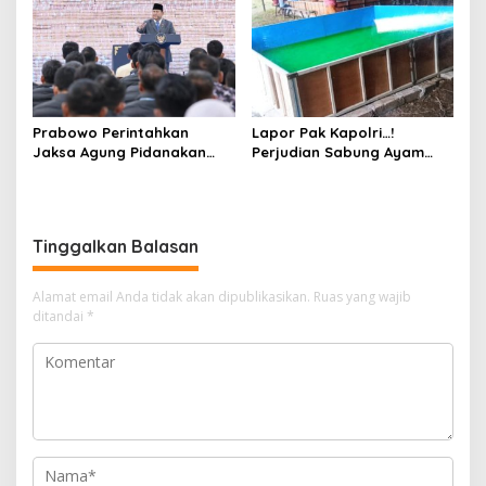
Warga
Hukum
Prabowo Perintahkan
Lapor Pak Kapolri…!
Jaksa Agung Pidanakan
Perjudian Sabung Ayam
Penambang Ilegal
dan Dadu di Sedati
Sidoarjo Buka Kembali,
Diduga Libatkan Oknum
Aparat dan Media
Tinggalkan Balasan
Alamat email Anda tidak akan dipublikasikan.
Ruas yang wajib
ditandai
*