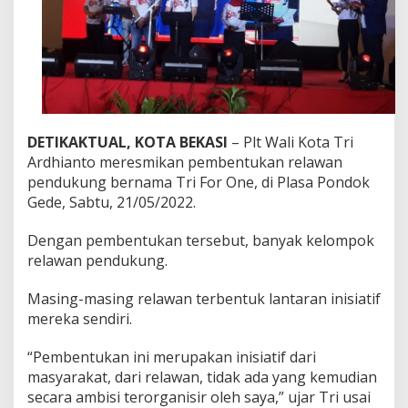
n
e
K
o
t
a
B
e
k
DETIKAKTUAL, KOTA BEKASI
– Plt Wali Kota Tri
a
Ardhianto meresmikan pembentukan relawan
s
pendukung bernama Tri For One, di Plasa Pondok
i
Gede, Sabtu, 21/05/2022.
Dengan pembentukan tersebut, banyak kelompok
relawan pendukung.
Masing-masing relawan terbentuk lantaran inisiatif
mereka sendiri.
“Pembentukan ini merupakan inisiatif dari
masyarakat, dari relawan, tidak ada yang kemudian
secara ambisi terorganisir oleh saya,” ujar Tri usai