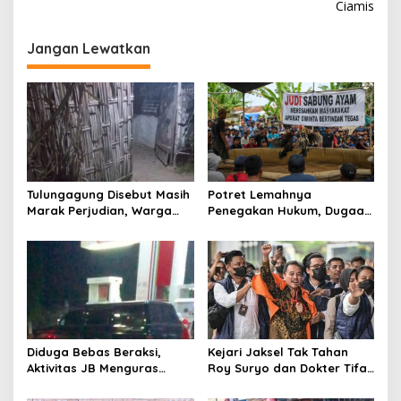
Ciamis
i
g
Jangan Lewatkan
a
s
i
p
o
s
Tulungagung Disebut Masih
Potret Lemahnya
Marak Perjudian, Warga
Penegakan Hukum, Dugaan
Desak Penindakan Tegas
Aktivitas Judi di
hingga Usut Dugaan Beking
Tulungagung Tuai Sorotan
Diduga Bebas Beraksi,
Kejari Jaksel Tak Tahan
Aktivitas JB Menguras
Roy Suryo dan Dokter Tifa,
Solar Bersubsidi di
Pertimbangkan Jaminan
Bojonegoro Jadi Sorotan
Keluarga dan Kepastian