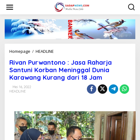
L
e
w
a
t
i
k
e
k
Homepage
/
HEADLINE
R
o
i
n
Rivan Purwantono : Jasa Raharja
v
t
a
Santuni Korban Meninggal Dunia
e
n
n
Karawang Kurang dari 18 Jam
P
u
Mei 16, 2022
r
HEADLINE
w
a
n
t
o
n
o
: