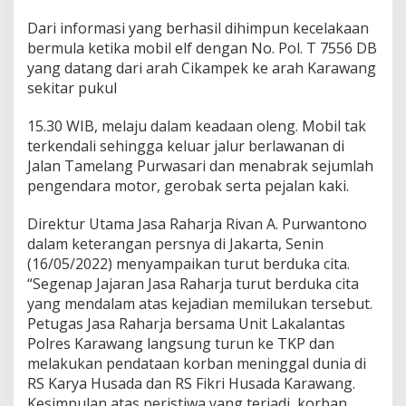
e
n
Dari informasi yang berhasil dihimpun kecelakaan
i
bermula ketika mobil elf dengan No. Pol. T 7556 DB
n
yang datang dari arah Cikampek ke arah Karawang
g
sekitar pukul
g
a
l
15.30 WIB, melaju dalam keadaan oleng. Mobil tak
D
terkendali sehingga keluar jalur berlawanan di
u
Jalan Tamelang Purwasari dan menabrak sejumlah
n
pengendara motor, gerobak serta pejalan kaki.
i
a
K
Direktur Utama Jasa Raharja Rivan A. Purwantono
a
dalam keterangan persnya di Jakarta, Senin
r
(16/05/2022) menyampaikan turut berduka cita.
a
“Segenap Jajaran Jasa Raharja turut berduka cita
w
a
yang mendalam atas kejadian memilukan tersebut.
n
Petugas Jasa Raharja bersama Unit Lakalantas
g
Polres Karawang langsung turun ke TKP dan
K
melakukan pendataan korban meninggal dunia di
u
r
RS Karya Husada dan RS Fikri Husada Karawang.
a
Kesimpulan atas peristiwa yang terjadi, korban