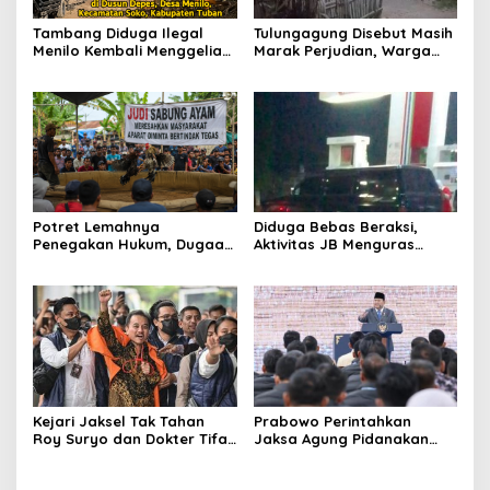
Tambang Diduga Ilegal
Tulungagung Disebut Masih
Menilo Kembali Menggeliat,
Marak Perjudian, Warga
Aparat Bungkam? Publik
Desak Penindakan Tegas
Soroti Dugaan Pembiaran
hingga Usut Dugaan Beking
Potret Lemahnya
Diduga Bebas Beraksi,
Penegakan Hukum, Dugaan
Aktivitas JB Menguras
Aktivitas Judi di
Solar Bersubsidi di
Tulungagung Tuai Sorotan
Bojonegoro Jadi Sorotan
Warga
Kejari Jaksel Tak Tahan
Prabowo Perintahkan
Roy Suryo dan Dokter Tifa,
Jaksa Agung Pidanakan
Pertimbangkan Jaminan
Penambang Ilegal
Keluarga dan Kepastian