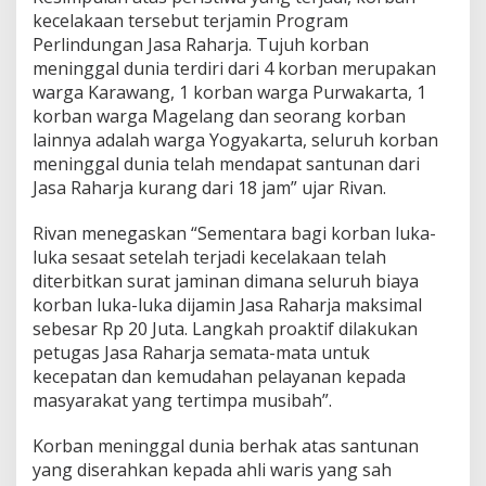
n
kecelakaan tersebut terjamin Program
g
Perlindungan Jasa Raharja. Tujuh korban
d
meninggal dunia terdiri dari 4 korban merupakan
a
r
warga Karawang, 1 korban warga Purwakarta, 1
i
korban warga Magelang dan seorang korban
1
lainnya adalah warga Yogyakarta, seluruh korban
8
meninggal dunia telah mendapat santunan dari
J
a
Jasa Raharja kurang dari 18 jam” ujar Rivan.
m
Rivan menegaskan “Sementara bagi korban luka-
luka sesaat setelah terjadi kecelakaan telah
diterbitkan surat jaminan dimana seluruh biaya
korban luka-luka dijamin Jasa Raharja maksimal
sebesar Rp 20 Juta. Langkah proaktif dilakukan
petugas Jasa Raharja semata-mata untuk
kecepatan dan kemudahan pelayanan kepada
masyarakat yang tertimpa musibah”.
Korban meninggal dunia berhak atas santunan
yang diserahkan kepada ahli waris yang sah