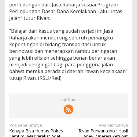
perlindungan dari Jasa Raharja sesuai Program
Perlindungan Dasar Dana Kecelakaan Lalu Lintas
Jalan” tutur Rivan.
“Belajar dari kasus yang sudah terjadi ini Jasa
Raharja akan mendorong seluruh pemangku
kepentingan di bidang transportasi untuk
berinovasi dan menerapkan rambu peringatan
yang lebih efisien sehingga benar-benar akan
menjadi pengingat bagi para pengguna jalan
bahwa mereka berada di daerah rawan kecelakaan”
tutup Rivan. (RSLI/Red)
Ikuti Kami
N
Pos sebelumnya
Pos berikutnya
Kenapa Bisa Humas Polres
Rivan Purwantono : Hasil
a
Lamtim, Masyarakat Adat
Anev, Operasi Ketupat