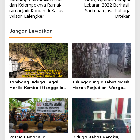
v
dan Kelompoknya Ramai-
Lebaran 2022 Berhasil,
ramai Jadi Korban di Kasus
Santunan Jasa Raharja
i
Wilson Lalengke?
Ditekan
g
Jangan Lewatkan
a
s
i
p
o
s
Tambang Diduga Ilegal
Tulungagung Disebut Masih
Menilo Kembali Menggeliat,
Marak Perjudian, Warga
Aparat Bungkam? Publik
Desak Penindakan Tegas
Soroti Dugaan Pembiaran
hingga Usut Dugaan Beking
Potret Lemahnya
Diduga Bebas Beraksi,