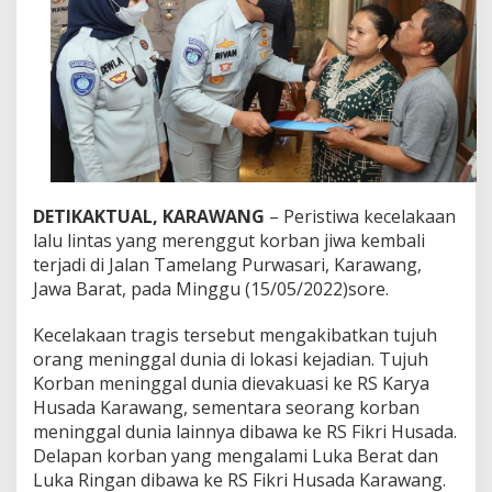
J
a
s
a
R
a
h
a
r
j
a
DETIKAKTUAL, KARAWANG
– Peristiwa kecelakaan
S
lalu lintas yang merenggut korban jiwa kembali
a
n
terjadi di Jalan Tamelang Purwasari, Karawang,
t
Jawa Barat, pada Minggu (15/05/2022)sore.
u
n
Kecelakaan tragis tersebut mengakibatkan tujuh
i
orang meninggal dunia di lokasi kejadian. Tujuh
K
o
Korban meninggal dunia dievakuasi ke RS Karya
r
Husada Karawang, sementara seorang korban
b
meninggal dunia lainnya dibawa ke RS Fikri Husada.
a
Delapan korban yang mengalami Luka Berat dan
n
Luka Ringan dibawa ke RS Fikri Husada Karawang.
M