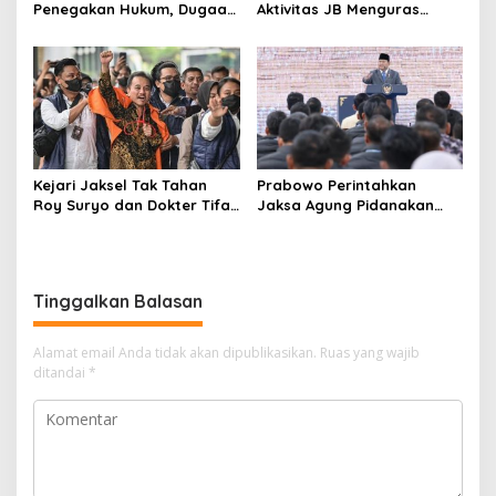
Penegakan Hukum, Dugaan
Aktivitas JB Menguras
Aktivitas Judi di
Solar Bersubsidi di
Tulungagung Tuai Sorotan
Bojonegoro Jadi Sorotan
Warga
Kejari Jaksel Tak Tahan
Prabowo Perintahkan
Roy Suryo dan Dokter Tifa,
Jaksa Agung Pidanakan
Pertimbangkan Jaminan
Penambang Ilegal
Keluarga dan Kepastian
Hukum
Tinggalkan Balasan
Alamat email Anda tidak akan dipublikasikan.
Ruas yang wajib
ditandai
*