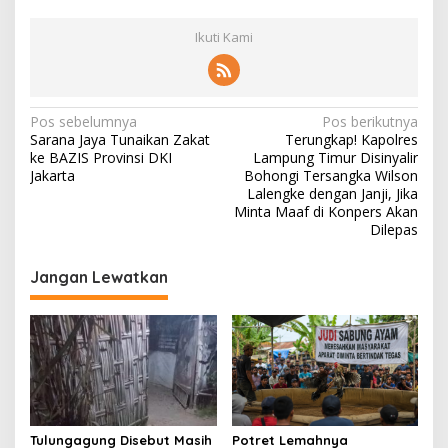
Ikuti Kami
N
Pos sebelumnya
Pos berikutnya
Sarana Jaya Tunaikan Zakat
Terungkap! Kapolres
a
ke BAZIS Provinsi DKI
Lampung Timur Disinyalir
v
Jakarta
Bohongi Tersangka Wilson
Lalengke dengan Janji, Jika
i
Minta Maaf di Konpers Akan
Dilepas
g
a
Jangan Lewatkan
s
i
p
o
s
Tulungagung Disebut Masih
Potret Lemahnya