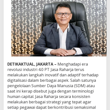
R
a
h
a
r
j
a
T
e
r
u
s
M
e
n
DETIKAKTUAL, JAKARTA –
Menghadapi era
g
revolusi industri 4.0 PT Jasa Raharja terus
e
melakukan langkah inovatif dan adaptif terhadap
m
digitalisasi dalam berbagai aspek. Salah satunya
b
a
pengelolaan Sumber Daya Manusia (SDM) atau
n
saat ini kerap disebut juga dengan terminologi
g
human capital. Jasa Raharja secara konsisten
k
melakukan berbagai strategi yang tepat agar
a
setiap pegawai dapat berkontribusi semaksimal
n