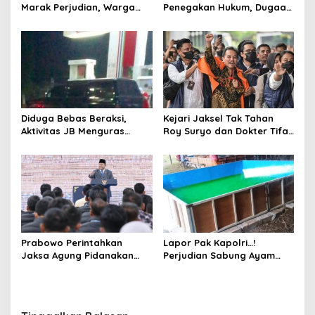
Marak Perjudian, Warga
Penegakan Hukum, Dugaan
Desak Penindakan Tegas
Aktivitas Judi di
hingga Usut Dugaan Beking
Tulungagung Tuai Sorotan
Diduga Bebas Beraksi,
Kejari Jaksel Tak Tahan
Aktivitas JB Menguras
Roy Suryo dan Dokter Tifa,
Solar Bersubsidi di
Pertimbangkan Jaminan
Bojonegoro Jadi Sorotan
Keluarga dan Kepastian
Warga
Hukum
Prabowo Perintahkan
Lapor Pak Kapolri…!
Jaksa Agung Pidanakan
Perjudian Sabung Ayam
Penambang Ilegal
dan Dadu di Sedati
Sidoarjo Buka Kembali,
Diduga Libatkan Oknum
Aparat dan Media