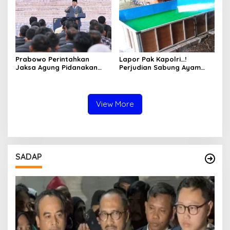
Warga
Hukum
Prabowo Perintahkan
Lapor Pak Kapolri…!
Jaksa Agung Pidanakan
Perjudian Sabung Ayam
Penambang Ilegal
dan Dadu di Sedati
Sidoarjo Buka Kembali,
Diduga Libatkan Oknum
Aparat dan Media
View More
SADAP