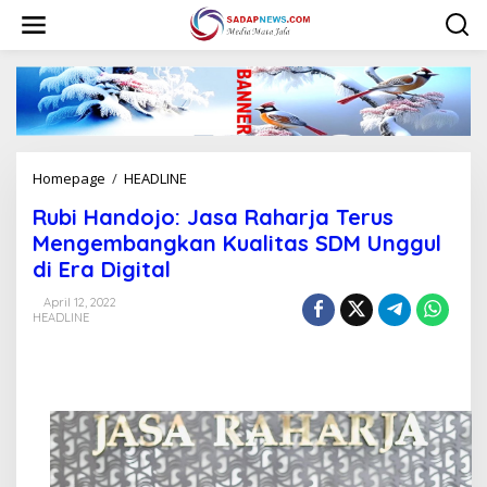
L
e
w
a
t
i
k
e
k
Homepage
/
HEADLINE
R
o
u
n
Rubi Handojo: Jasa Raharja Terus
b
t
i
Mengembangkan Kualitas SDM Unggul
e
H
n
di Era Digital
a
n
April 12, 2022
d
HEADLINE
o
j
o
:
J
a
s
a