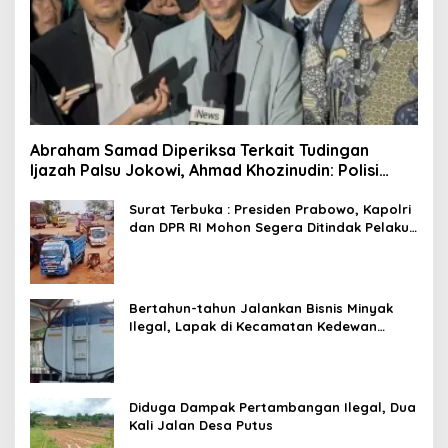
Abraham Samad Diperiksa Terkait Tudingan
Ijazah Palsu Jokowi, Ahmad Khozinudin: Polisi
Main Pasal Karet
Surat Terbuka : Presiden Prabowo, Kapolri
dan DPR RI Mohon Segera Ditindak Pelaku
Pertambangan Ilegal di Tuban
Bertahun-tahun Jalankan Bisnis Minyak
Ilegal, Lapak di Kecamatan Kedewan
Tetap Aman
Diduga Dampak Pertambangan Ilegal, Dua
Kali Jalan Desa Putus