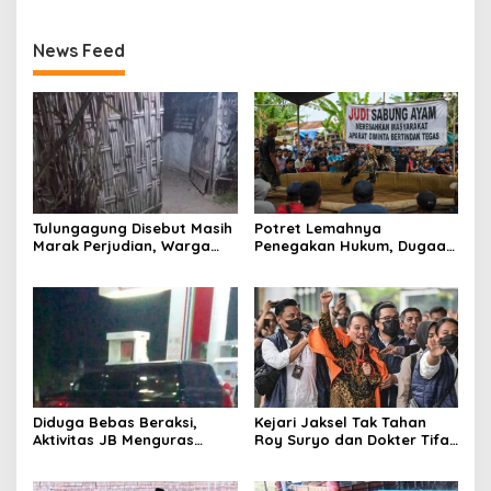
News Feed
Tulungagung Disebut Masih
Potret Lemahnya
Marak Perjudian, Warga
Penegakan Hukum, Dugaan
Desak Penindakan Tegas
Aktivitas Judi di
hingga Usut Dugaan Beking
Tulungagung Tuai Sorotan
Diduga Bebas Beraksi,
Kejari Jaksel Tak Tahan
Aktivitas JB Menguras
Roy Suryo dan Dokter Tifa,
Solar Bersubsidi di
Pertimbangkan Jaminan
Bojonegoro Jadi Sorotan
Keluarga dan Kepastian