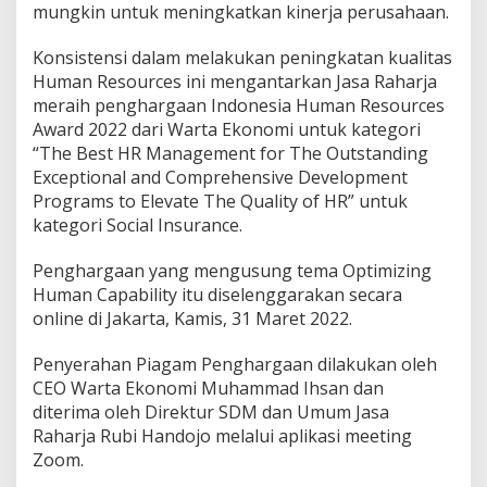
K
mungkin untuk meningkatkan kinerja perusahaan.
u
a
Konsistensi dalam melakukan peningkatan kualitas
l
Human Resources ini mengantarkan Jasa Raharja
i
meraih penghargaan Indonesia Human Resources
t
a
Award 2022 dari Warta Ekonomi untuk kategori
s
“The Best HR Management for The Outstanding
S
Exceptional and Comprehensive Development
D
Programs to Elevate The Quality of HR” untuk
M
U
kategori Social Insurance.
n
g
Penghargaan yang mengusung tema Optimizing
g
Human Capability itu diselenggarakan secara
u
online di Jakarta, Kamis, 31 Maret 2022.
l
d
i
Penyerahan Piagam Penghargaan dilakukan oleh
E
CEO Warta Ekonomi Muhammad Ihsan dan
r
diterima oleh Direktur SDM dan Umum Jasa
a
Raharja Rubi Handojo melalui aplikasi meeting
D
i
Zoom.
g