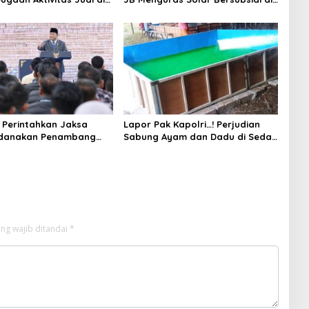
ung Tuai Sorotan
Bojonegoro Jadi Sorotan Warga
Perintahkan Jaksa
Lapor Pak Kapolri…! Perjudian
idanakan Penambang
Sabung Ayam dan Dadu di Sedati
Sidoarjo Buka Kembali, Diduga
Libatkan Oknum Aparat dan
Media
ng wajib ditandai
*