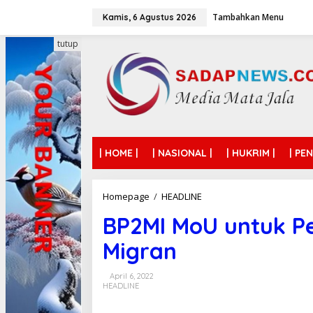
L
Tambahkan Menu
e
Kamis, 6 Agustus 2026
w
a
tutup
t
i
k
e
k
o
n
t
| HOME |
| NASIONAL |
| HUKRIM |
| PE
e
n
Homepage
/
HEADLINE
B
P
BP2MI MoU untuk Pe
2
M
Migran
I
M
o
April 6, 2022
U
HEADLINE
u
n