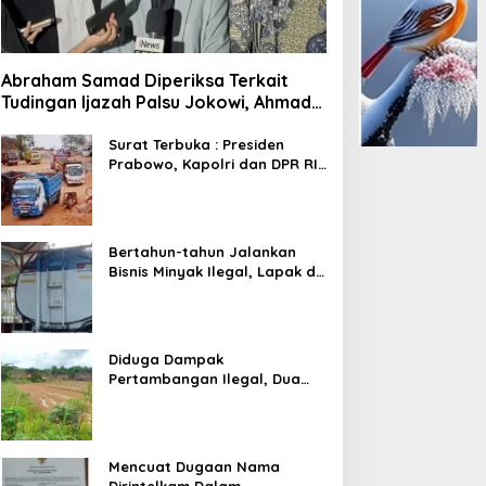
Abraham Samad Diperiksa Terkait
Tudingan Ijazah Palsu Jokowi, Ahmad
Khozinudin: Polisi Main Pasal Karet
Surat Terbuka : Presiden
Prabowo, Kapolri dan DPR RI
Mohon Segera Ditindak
Pelaku Pertambangan Ilegal
di Tuban
Bertahun-tahun Jalankan
Bisnis Minyak Ilegal, Lapak di
Kecamatan Kedewan Tetap
Aman
Diduga Dampak
Pertambangan Ilegal, Dua
Kali Jalan Desa Putus
Mencuat Dugaan Nama
Dirintelkam Dalam