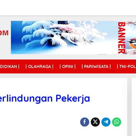
NDIDIKAN |
| OLAHRAGA |
| OPINI |
| PARIWISATA |
| TNI-POL
rlindungan Pekerja