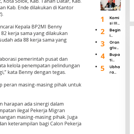
 Kota Solok, Kab. Tanah Datar, Kab.
an
Buka
Lang
k
Wafa
Refo
Adua
an Kab. Ende dilakukan di Kantor
sung
Siste
t
rmasi
n
Dipid
).
m
pada
1
Polri”
Raky
Komi
ana,
atau
Usia
Usai
at 24
si III
Uji
Ditut
90
ncarai Kepala BP2MI Benny
Rapa
Jam
Ingat
2
Mate
up!
Begin
Tahu
82 kerja sama yang dilakukan
t 4
kan
ri
i
n
Jam
sudah ada 88 kerja sama yang
APH
Pasal
Tang
3
Oran
Bers
Haru
8 UU
gapa
gtua
ama
s
Pers
n
Murid
4
Kapo
Bupa
Seriu
Dikab
Kadis
olaborasi pemerintah pusat dan
SDN 1
lri
ti
s
ulkan
Pendi
Klam
ata kelola penempatan pelindungan
Labu
5
Tang
Seba
Ubha
dikan
pok
hanb
agi,” kata Benny dengan tegas.
ani
gian
ra
Kab.
Keca
atu
Ratu
Jaya
Mala
mata
Hadir
san
Gelar
ng
p peran masing-masing pihak untuk
n
i
Tamb
Semi
Terka
Singo
Wisu
ang
nar
it
sari
da
Ilega
Nasi
Duga
Keluh
dan
an harapan ada sinergi dalam
l di
onal
an
kan
Syuk
Jawa
patan ilegal Pekerja Migran
deng
Pungl
Dend
uran
Timur
an
i
nangan masing-masing pihak. Juga
a
Ponp
tema
Dend
 dan keterampilan bagi Calon Pekerja
Tidak
es
"Pers
a di
Piket
Daar
pekti
SDN 1