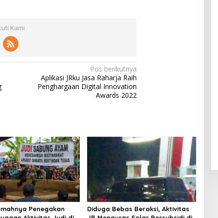
ul
f
Klam
Muhsi
Worl
pok
nin
d
kuti Kami
Class
Unive
rsity"
Pos berikutnya
Aplikasi JRku Jasa Raharja Raih
g
Penghargaan Digital Innovation
Awards 2022
Lemahnya Penegakan
Diduga Bebas Beraksi, Aktivitas
ugaan Aktivitas Judi di
JB Menguras Solar Bersubsidi di