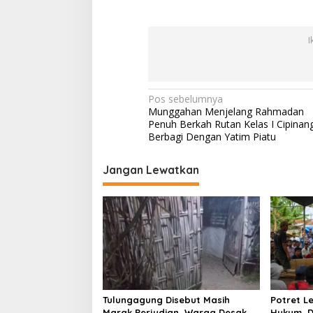
I
N
Pos sebelumnya
Munggahan Menjelang Rahmadan
a
Penuh Berkah Rutan Kelas I Cipinan
v
Berbagi Dengan Yatim Piatu
i
Jangan Lewatkan
g
a
s
i
p
o
s
Tulungagung Disebut Masih
Potret 
Marak Perjudian, Warga Desak
Hukum, D