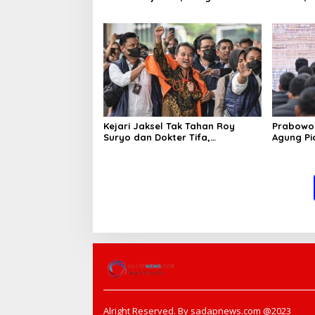
Penindakan Tegas hingga Usut
Tulungag
Dugaan Beking
Kejari Jaksel Tak Tahan Roy
Prabowo 
Suryo dan Dokter Tifa,
Agung P
Pertimbangkan Jaminan
Ilegal
Keluarga dan Kepastian Hukum
Alright Reserved. By sadapnews.com @2023