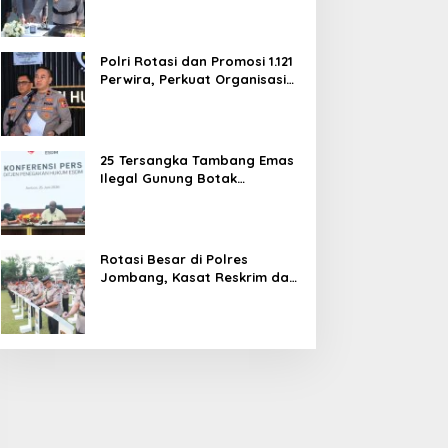
dan Pelayanan Publik
Polri Rotasi dan Promosi 1.121
Perwira, Perkuat Organisasi
dan Pelayanan hingga
Pembentukan Polresta IKN
25 Tersangka Tambang Emas
Ilegal Gunung Botak
Ditetapkan, Mayoritas WN
China
Rotasi Besar di Polres
Jombang, Kasat Reskrim dan
Delapan Kapolsek Berganti