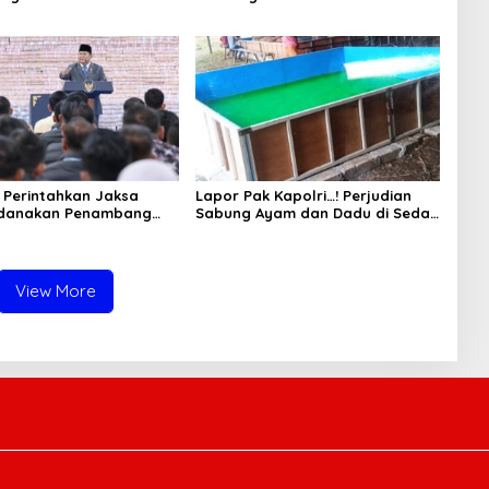
ung Tuai Sorotan
Bojonegoro Jadi Sorotan Warga
Perintahkan Jaksa
Lapor Pak Kapolri…! Perjudian
idanakan Penambang
Sabung Ayam dan Dadu di Sedati
Sidoarjo Buka Kembali, Diduga
Libatkan Oknum Aparat dan
Media
View More