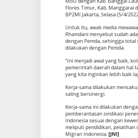
MoU dengan Kab. Banggai Laut,
r
Flores Timur, Kab. Manggarai d
a
BP2MI Jakarta, Selasa (5/4/2022
n
Untuk itu, awak media mewawa
Rhamdani menyebut sudah ada 
dengan Pemda, sehingga total 
dilakukan dengan Pemda.
“Ini menjadi awal yang baik, k
pemerintah daerah dalam hal t
yang kita inginkan lebih baik l
Kerja-sama dilakukan mencaku
saling bersinergi.
Kerja-sama ini dilakukan deng
pemberantasan sindikasi penem
Indonesia sesuai dengan kewe
meliputi pendidikan, pelatihan
Migran Indonesia.
[JNI]