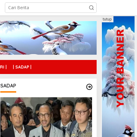
tutup
RI |
| SADAP |
SADAP