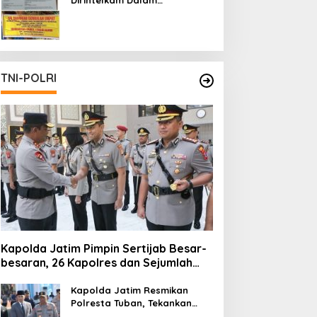
Pertambangan Ilegal di Kab.
Blitar yang Masih Tetap
Beroperasi
TNI-POLRI
Kapolda Jatim Pimpin Sertijab Besar-
besaran, 26 Kapolres dan Sejumlah
Pejabat Utama Berganti
Kapolda Jatim Resmikan
Polresta Tuban, Tekankan
Peningkatan Profesionalisme