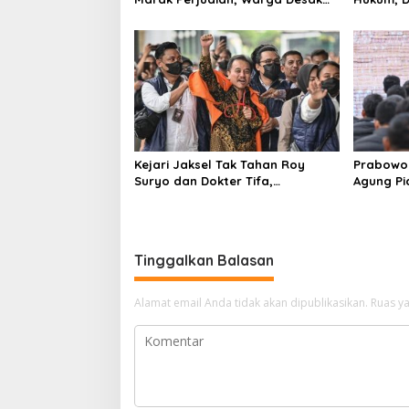
Penindakan Tegas hingga Usut
Tulungag
Dugaan Beking
Kejari Jaksel Tak Tahan Roy
Prabowo 
Suryo dan Dokter Tifa,
Agung P
Pertimbangkan Jaminan
Ilegal
Keluarga dan Kepastian Hukum
Tinggalkan Balasan
Alamat email Anda tidak akan dipublikasikan.
Ruas ya