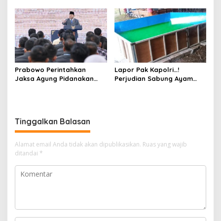
Solar Bersubsidi di
Pertimbangkan Jaminan
Bojonegoro Jadi Sorotan
Keluarga dan Kepastian
Warga
Hukum
Prabowo Perintahkan
Lapor Pak Kapolri…!
Jaksa Agung Pidanakan
Perjudian Sabung Ayam
Penambang Ilegal
dan Dadu di Sedati
Sidoarjo Buka Kembali,
Diduga Libatkan Oknum
Aparat dan Media
Tinggalkan Balasan
Alamat email Anda tidak akan dipublikasikan.
Ruas yang wajib
ditandai
*