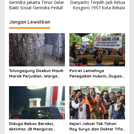
Gerindra Jakarta Timur Gelar
Dariyanto Terpilih Jadi Ketua
a
Bakti Sosial ‘Gerindra Peduli’
Kosgoro 1957 Kota Bekasi
v
i
Jangan Lewatkan
g
a
s
i
p
Tulungagung Disebut Masih
Potret Lemahnya
o
Marak Perjudian, Warga
Penegakan Hukum, Dugaan
s
Desak Penindakan Tegas
Aktivitas Judi di
hingga Usut Dugaan Beking
Tulungagung Tuai Sorotan
Diduga Bebas Beraksi,
Kejari Jaksel Tak Tahan
Aktivitas JB Menguras
Roy Suryo dan Dokter Tifa,