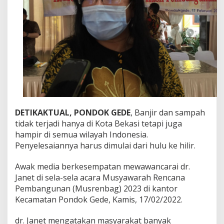
a
n
B
a
n
j
i
r
M
a
s
a
l
DETIKAKTUAL, PONDOK GEDE
, Banjir dan sampah
a
tidak terjadi hanya di Kota Bekasi tetapi juga
h
hampir di semua wilayah Indonesia.
K
Penyelesaiannya harus dimulai dari hulu ke hilir.
i
t
a
Awak media berkesempatan mewawancarai dr.
B
Janet di sela-sela acara Musyawarah Rencana
e
Pembangunan (Musrenbag) 2023 di kantor
r
Kecamatan Pondok Gede, Kamis, 17/02/2022.
s
a
m
dr. Janet mengatakan masyarakat banyak