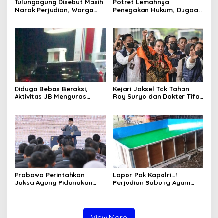
Tulungagung Disebut Masih
Potret Lemahnya
Marak Perjudian, Warga
Penegakan Hukum, Dugaan
Desak Penindakan Tegas
Aktivitas Judi di
hingga Usut Dugaan Beking
Tulungagung Tuai Sorotan
Diduga Bebas Beraksi,
Kejari Jaksel Tak Tahan
Aktivitas JB Menguras
Roy Suryo dan Dokter Tifa,
Solar Bersubsidi di
Pertimbangkan Jaminan
Bojonegoro Jadi Sorotan
Keluarga dan Kepastian
Warga
Hukum
Prabowo Perintahkan
Lapor Pak Kapolri…!
Jaksa Agung Pidanakan
Perjudian Sabung Ayam
Penambang Ilegal
dan Dadu di Sedati
Sidoarjo Buka Kembali,
Diduga Libatkan Oknum
Aparat dan Media
View More