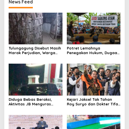
News Feed
Tulungagung Disebut Masih
Potret Lemahnya
Marak Perjudian, Warga
Penegakan Hukum, Dugaan
Desak Penindakan Tegas
Aktivitas Judi di
hingga Usut Dugaan Beking
Tulungagung Tuai Sorotan
Diduga Bebas Beraksi,
Kejari Jaksel Tak Tahan
Aktivitas JB Menguras
Roy Suryo dan Dokter Tifa,
Solar Bersubsidi di
Pertimbangkan Jaminan
Bojonegoro Jadi Sorotan
Keluarga dan Kepastian
Warga
Hukum