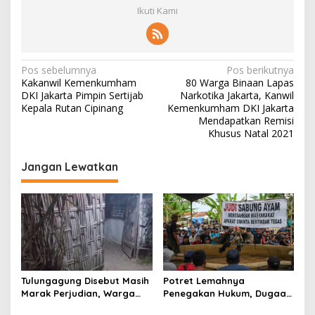
Ikuti Kami
N
Pos sebelumnya
Pos berikutnya
Kakanwil Kemenkumham
80 Warga Binaan Lapas
a
DKI Jakarta Pimpin Sertijab
Narkotika Jakarta, Kanwil
v
Kepala Rutan Cipinang
Kemenkumham DKI Jakarta
Mendapatkan Remisi
i
Khusus Natal 2021
g
Jangan Lewatkan
a
s
i
p
o
s
Tulungagung Disebut Masih
Potret Lemahnya
Marak Perjudian, Warga
Penegakan Hukum, Dugaan
Desak Penindakan Tegas
Aktivitas Judi di