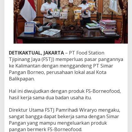
p
i
n
a
n
g
J
a
y
a
DETIKAKTUAL, JAKARTA
– PT Food Station
P
Tjipinang Jaya (FSTJ) memperluas pasar pangannya
e
r
ke Kalimantan dengan menggandeng PT Simar
l
Pangan Borneo, perusahaan lokal asal Kota
u
Balikpapan.
a
s
Hal ini diwujudkan dengan produk FS-Borneofood,
P
a
hasil kerja sama dua badan usaha itu.
s
a
Direktur Utama FSTJ Pamrihadi Wiraryo mengaku,
r
sangat bangga dapat bekerja sama dengan Simar
P
Pangan yang mampu mengeluarkan produk
a
n
pangan bermerk FS-Borneofood.