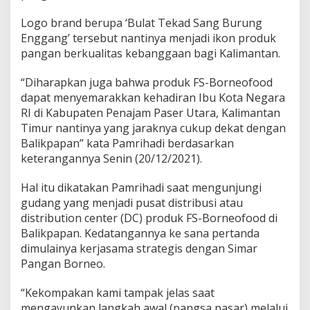
g
a
Logo brand berupa ‘Bulat Tekad Sang Burung
n
Enggang’ tersebut nantinya menjadi ikon produk
,
pangan berkualitas kebanggaan bagi Kalimantan.
G
a
n
“Diharapkan juga bahwa produk FS-Borneofood
d
dapat menyemarakkan kehadiran Ibu Kota Negara
e
RI di Kabupaten Penajam Paser Utara, Kalimantan
n
Timur nantinya yang jaraknya cukup dekat dengan
g
P
Balikpapan” kata Pamrihadi berdasarkan
T
keterangannya Senin (20/12/2021).
S
i
Hal itu dikatakan Pamrihadi saat mengunjungi
m
gudang yang menjadi pusat distribusi atau
a
r
distribution center (DC) produk FS-Borneofood di
P
Balikpapan. Kedatangannya ke sana pertanda
a
dimulainya kerjasama strategis dengan Simar
n
Pangan Borneo.
g
a
n
“Kekompakan kami tampak jelas saat
B
mengayunkan langkah awal (pangsa pasar) melalui