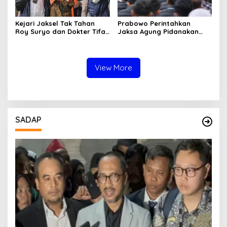
Kejari Jaksel Tak Tahan
Prabowo Perintahkan
Roy Suryo dan Dokter Tifa,
Jaksa Agung Pidanakan
Pertimbangkan Jaminan
Penambang Ilegal
Keluarga dan Kepastian
Hukum
View More
SADAP