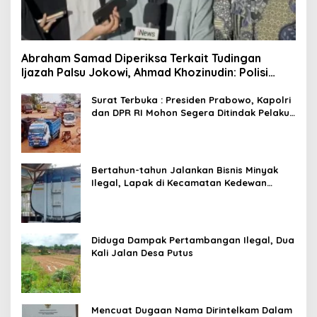
Abraham Samad Diperiksa Terkait Tudingan
Ijazah Palsu Jokowi, Ahmad Khozinudin: Polisi
Main Pasal Karet
Surat Terbuka : Presiden Prabowo, Kapolri
dan DPR RI Mohon Segera Ditindak Pelaku
Pertambangan Ilegal di Tuban
Bertahun-tahun Jalankan Bisnis Minyak
Ilegal, Lapak di Kecamatan Kedewan
Tetap Aman
Diduga Dampak Pertambangan Ilegal, Dua
Kali Jalan Desa Putus
Mencuat Dugaan Nama Dirintelkam Dalam