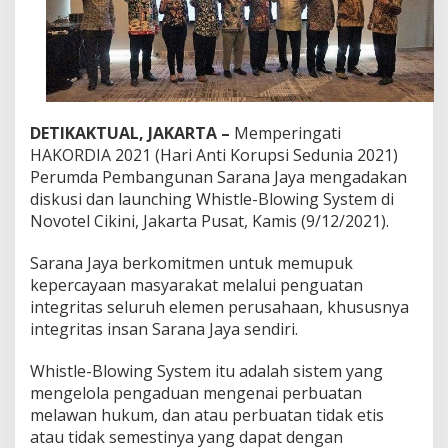
a
n
S
a
r
a
n
a
DETIKAKTUAL, JAKARTA –
Memperingati
J
HAKORDIA 2021 (Hari Anti Korupsi Sedunia 2021)
a
Perumda Pembangunan Sarana Jaya mengadakan
y
diskusi dan launching Whistle-Blowing System di
a
Novotel Cikini, Jakarta Pusat, Kamis (9/12/2021).
L
u
n
Sarana Jaya berkomitmen untuk memupuk
c
kepercayaan masyarakat melalui penguatan
u
integritas seluruh elemen perusahaan, khususnya
r
integritas insan Sarana Jaya sendiri.
k
a
n
Whistle-Blowing System itu adalah sistem yang
W
mengelola pengaduan mengenai perbuatan
h
melawan hukum, dan atau perbuatan tidak etis
i
atau tidak semestinya yang dapat dengan
s