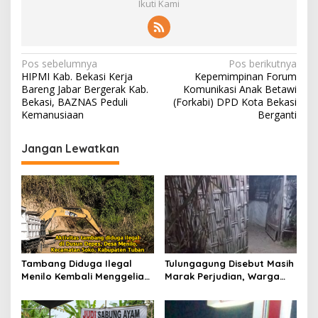
Ikuti Kami
N
Pos sebelumnya
Pos berikutnya
HIPMI Kab. Bekasi Kerja
Kepemimpinan Forum
a
Bareng Jabar Bergerak Kab.
Komunikasi Anak Betawi
v
Bekasi, BAZNAS Peduli
(Forkabi) DPD Kota Bekasi
Kemanusiaan
Berganti
i
g
Jangan Lewatkan
a
s
i
p
o
s
Tambang Diduga Ilegal
Tulungagung Disebut Masih
Menilo Kembali Menggeliat,
Marak Perjudian, Warga
Aparat Bungkam? Publik
Desak Penindakan Tegas
Soroti Dugaan Pembiaran
hingga Usut Dugaan Beking