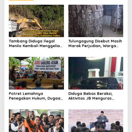
Tambang Diduga Ilegal
Tulungagung Disebut Masih
Menilo Kembali Menggeliat,
Marak Perjudian, Warga
Aparat Bungkam? Publik
Desak Penindakan Tegas
Soroti Dugaan Pembiaran
hingga Usut Dugaan Beking
Potret Lemahnya
Diduga Bebas Beraksi,
Penegakan Hukum, Dugaan
Aktivitas JB Menguras
Aktivitas Judi di
Solar Bersubsidi di
Tulungagung Tuai Sorotan
Bojonegoro Jadi Sorotan
Warga