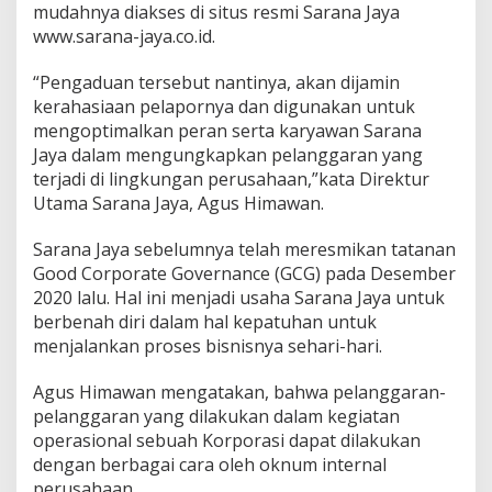
t
mudahnya diakses di situs resmi Sarana Jaya
l
www.sarana-jaya.co.id.
e
-
“Pengaduan tersebut nantinya, akan dijamin
B
kerahasiaan pelapornya dan digunakan untuk
l
o
mengoptimalkan peran serta karyawan Sarana
w
Jaya dalam mengungkapkan pelanggaran yang
i
terjadi di lingkungan perusahaan,”kata Direktur
n
Utama Sarana Jaya, Agus Himawan.
g
S
y
Sarana Jaya sebelumnya telah meresmikan tatanan
s
Good Corporate Governance (GCG) pada Desember
t
2020 lalu. Hal ini menjadi usaha Sarana Jaya untuk
e
berbenah diri dalam hal kepatuhan untuk
m
menjalankan proses bisnisnya sehari-hari.
Agus Himawan mengatakan, bahwa pelanggaran-
pelanggaran yang dilakukan dalam kegiatan
operasional sebuah Korporasi dapat dilakukan
dengan berbagai cara oleh oknum internal
perusahaan.