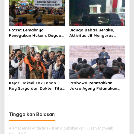
Potret Lemahnya
Diduga Bebas Beraksi,
Penegakan Hukum, Dugaan
Aktivitas JB Menguras
Aktivitas Judi di
Solar Bersubsidi di
Tulungagung Tuai Sorotan
Bojonegoro Jadi Sorotan
Warga
Kejari Jaksel Tak Tahan
Prabowo Perintahkan
Roy Suryo dan Dokter Tifa,
Jaksa Agung Pidanakan
Pertimbangkan Jaminan
Penambang Ilegal
Keluarga dan Kepastian
Hukum
Tinggalkan Balasan
Alamat email Anda tidak akan dipublikasikan.
Ruas yang wajib
ditandai
*