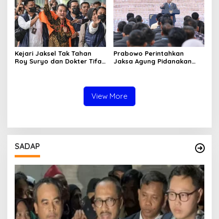
Kejari Jaksel Tak Tahan
Prabowo Perintahkan
Roy Suryo dan Dokter Tifa,
Jaksa Agung Pidanakan
Pertimbangkan Jaminan
Penambang Ilegal
Keluarga dan Kepastian
Hukum
View More
SADAP