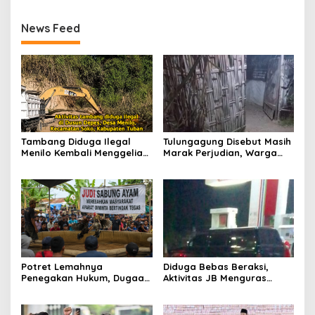
News Feed
Tambang Diduga Ilegal
Tulungagung Disebut Masih
Menilo Kembali Menggeliat,
Marak Perjudian, Warga
Aparat Bungkam? Publik
Desak Penindakan Tegas
Soroti Dugaan Pembiaran
hingga Usut Dugaan Beking
Potret Lemahnya
Diduga Bebas Beraksi,
Penegakan Hukum, Dugaan
Aktivitas JB Menguras
Aktivitas Judi di
Solar Bersubsidi di
Tulungagung Tuai Sorotan
Bojonegoro Jadi Sorotan
Warga