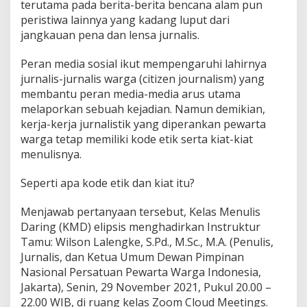
terutama pada berita-berita bencana alam pun
u
s
peristiwa lainnya yang kadang luput dari
i
jangkauan pena dan lensa jurnalis.
n
y
Peran media sosial ikut mempengaruhi lahirnya
a
jurnalis-jurnalis warga (citizen journalism) yang
membantu peran media-media arus utama
melaporkan sebuah kejadian. Namun demikian,
kerja-kerja jurnalistik yang diperankan pewarta
warga tetap memiliki kode etik serta kiat-kiat
menulisnya.
Seperti apa kode etik dan kiat itu?
Menjawab pertanyaan tersebut, Kelas Menulis
Daring (KMD) elipsis menghadirkan Instruktur
Tamu: Wilson Lalengke, S.Pd., M.Sc., M.A. (Penulis,
Jurnalis, dan Ketua Umum Dewan Pimpinan
Nasional Persatuan Pewarta Warga Indonesia,
Jakarta), Senin, 29 November 2021, Pukul 20.00 –
22.00 WIB, di ruang kelas Zoom Cloud Meetings.