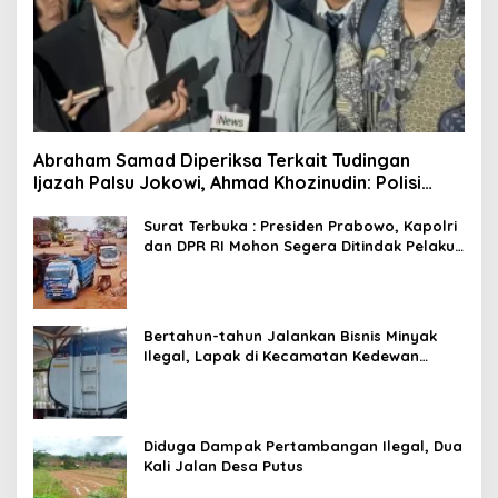
Abraham Samad Diperiksa Terkait Tudingan
Ijazah Palsu Jokowi, Ahmad Khozinudin: Polisi
Main Pasal Karet
Surat Terbuka : Presiden Prabowo, Kapolri
dan DPR RI Mohon Segera Ditindak Pelaku
Pertambangan Ilegal di Tuban
Bertahun-tahun Jalankan Bisnis Minyak
Ilegal, Lapak di Kecamatan Kedewan
Tetap Aman
Diduga Dampak Pertambangan Ilegal, Dua
Kali Jalan Desa Putus