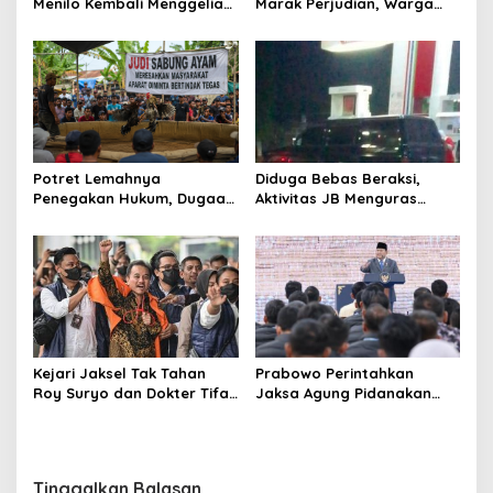
s
Menilo Kembali Menggeliat,
Marak Perjudian, Warga
Aparat Bungkam? Publik
Desak Penindakan Tegas
Soroti Dugaan Pembiaran
hingga Usut Dugaan Beking
Potret Lemahnya
Diduga Bebas Beraksi,
Penegakan Hukum, Dugaan
Aktivitas JB Menguras
Aktivitas Judi di
Solar Bersubsidi di
Tulungagung Tuai Sorotan
Bojonegoro Jadi Sorotan
Warga
Kejari Jaksel Tak Tahan
Prabowo Perintahkan
Roy Suryo dan Dokter Tifa,
Jaksa Agung Pidanakan
Pertimbangkan Jaminan
Penambang Ilegal
Keluarga dan Kepastian
Hukum
Tinggalkan Balasan