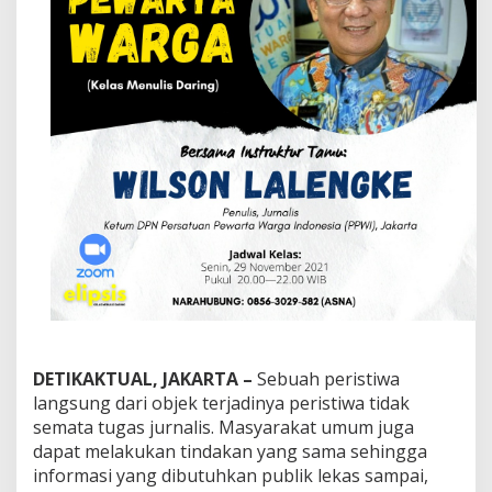
l
i
s
.
K
e
l
a
s
M
e
n
u
l
i
s
D
a
r
DETIKAKTUAL, JAKARTA –
Sebuah peristiwa
i
n
langsung dari objek terjadinya peristiwa tidak
g
semata tugas jurnalis. Masyarakat umum juga
S
dapat melakukan tindakan yang sama sehingga
o
informasi yang dibutuhkan publik lekas sampai,
l