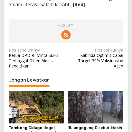
Salam literasi. Salam kreatif.
[Red]
Ikuti Kami
N
Pos sebelumnya
Pos berikutnya
Ketua DPD RI Minta Suku
Kabinda Optimis Capai
a
Tertinggal Diberi Akses
Target 70% Vaksinasi di
v
Pendidikan
Aceh
i
Jangan Lewatkan
g
a
s
i
p
o
Tambang Diduga Ilegal
Tulungagung Disebut Masih