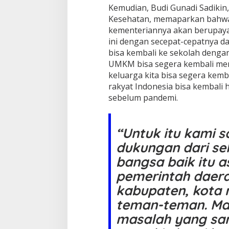
Kemudian, Budi Gunadi Sadikin,
e
t
Kesehatan, memaparkan bahwa i
I
kementeriannya akan berupaya
n
ini dengan secepat-cepatnya d
d
bisa kembali ke sekolah deng
o
UMKM bisa segera kembali me
n
e
keluarga kita bisa segera kemb
s
rakyat Indonesia bisa kembali 
i
sebelum pandemi.
a
M
a
j
“Untuk itu kami
u
dukungan dari s
bangsa baik itu a
pemerintah daerah
kabupaten, kota 
teman-teman. Mas
masalah yang san