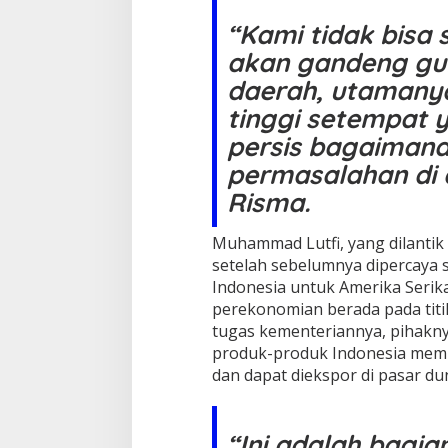
“Kami tidak bisa 
akan gandeng gub
daerah, utamany
tinggi setempat 
persis bagaiman
permasalahan di 
Risma.
Muhammad Lutfi, yang dilanti
setelah sebelumnya dipercaya 
Indonesia untuk Amerika Serik
perekonomian berada pada titik
tugas kementeriannya, pihak
produk-produk Indonesia memi
dan dapat diekspor di pasar dun
“Ini adalah bagia