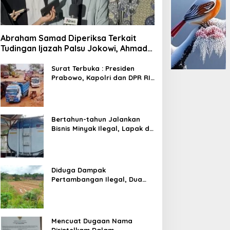
Abraham Samad Diperiksa Terkait
Tudingan Ijazah Palsu Jokowi, Ahmad
Khozinudin: Polisi Main Pasal Karet
Surat Terbuka : Presiden
Prabowo, Kapolri dan DPR RI
Mohon Segera Ditindak
Pelaku Pertambangan Ilegal
di Tuban
Bertahun-tahun Jalankan
Bisnis Minyak Ilegal, Lapak di
Kecamatan Kedewan Tetap
Aman
Diduga Dampak
Pertambangan Ilegal, Dua
Kali Jalan Desa Putus
Mencuat Dugaan Nama
Dirintelkam Dalam