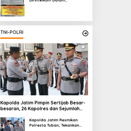
Pertambangan Ilegal di Kab.
Blitar yang Masih Tetap
Beroperasi
TNI-POLRI
Kapolda Jatim Pimpin Sertijab Besar-
besaran, 26 Kapolres dan Sejumlah
Pejabat Utama Berganti
Kapolda Jatim Resmikan
Polresta Tuban, Tekankan
Peningkatan Profesionalisme