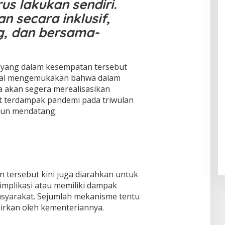
s lakukan sendiri.
ul
f
Klam
Muhsi
Worl
n secara inklusif,
pok
nin
d
g, dan bersama-
Class
Unive
rsity"
i, yang dalam kesempatan tersebut
sial mengemukakan bahwa dalam
a akan segera merealisasikan
t terdampak pandemi pada triwulan
hun mendatang.
 tersebut kini juga diarahkan untuk
mplikasi atau memiliki dampak
asyarakat. Sejumlah mekanisme tentu
irkan oleh kementeriannya.