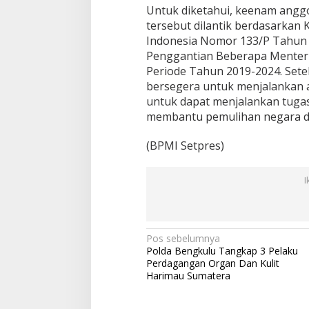
Untuk diketahui, keenam anggo
tersebut dilantik berdasarkan
Indonesia Nomor 133/P Tahun 
Penggantian Beberapa Menteri
Periode Tahun 2019-2024. Sete
bersegera untuk menjalankan 
untuk dapat menjalankan tuga
membantu pemulihan negara da
(BPMI Setpres)
I
N
Pos sebelumnya
Polda Bengkulu Tangkap 3 Pelaku
a
Perdagangan Organ Dan Kulit
v
Harimau Sumatera
i