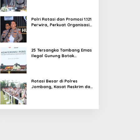
dan Pelayanan Publik
Polri Rotasi dan Promosi 1.121
Perwira, Perkuat Organisasi
dan Pelayanan hingga
Pembentukan Polresta IKN
25 Tersangka Tambang Emas
Ilegal Gunung Botak
Ditetapkan, Mayoritas WN
China
Rotasi Besar di Polres
Jombang, Kasat Reskrim dan
Delapan Kapolsek Berganti