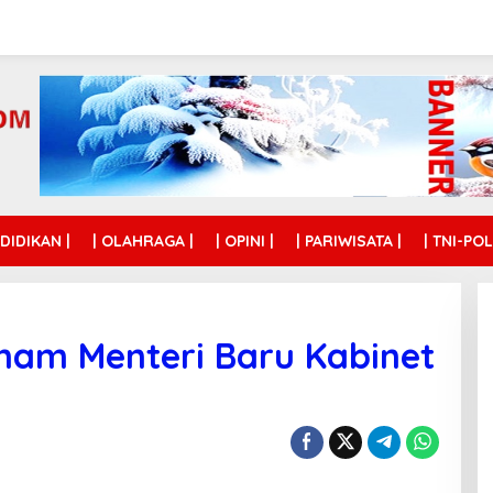
NDIDIKAN |
| OLAHRAGA |
| OPINI |
| PARIWISATA |
| TNI-POL
Enam Menteri Baru Kabinet