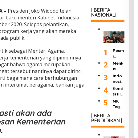
| BERITA
A –
Presiden Joko Widodo telah
NASIONAL|
ur baru menteri Kabinet Indonesia
ber 2020. Selepas pelantikan,
rogram kerja yang akan mereka
ada publik.
1
ntik sebagai Menteri Agama,
Resm
i
rja kementerian yang dipimpinnya
Dilan
2
Menk
angat bahwa agama merupakan
tik
eu
ngat tersebut nantinya dapat dirinci
Jadi
Purb
3
Indo
erti bagaimana cara berhubungan
Kepa
aya
nesia
la
n interumat beragama, bahkan juga
Ultim
Berd
4
Komi
KSP,
atum
uka:
si III
Dudu
Peng
Mant
DPR
5
ng
MK
usah
an
Hasil
Janji
Tega
a
Wakil
pasti akan ada
kan
Pang
skan
Roko
Presi
| BERITA
“8
kas
Wart
k
osan Kementerian
PENDIDIKAN |
den
Poin
Birok
awan
Ilega
Try
Perc
.
rasi
Tak
l:
Sutri
epat
dan
Bisa
Masu
sno