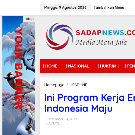
L
Tambahkan Menu
e
Minggu, 9 Agustus 2026
w
a
tutup
t
i
k
e
k
o
n
t
| HOME |
| NASIONAL |
| HUKRIM |
| PE
e
n
Homepage
/
HEADLINE
I
n
Ini Program Kerja 
i
P
Indonesia Maju
r
o
g
Desember 24, 2020
r
HEADLINE
a
m