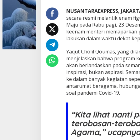
K
e
NUSANTARAEXPRESS, JAKART
r
secara resmi melantik enam fig
j
Maju pada Rabu pagi, 23 Desem
a
keenam menteri memaparkan p
E
lakukan dalam waktu dekat kep
n
a
m
Yaqut Cholil Qoumas, yang dila
M
menjelaskan bahwa program ke
e
akan berlandaskan pada sem
n
inspirasi, bukan aspirasi. Sema
t
e
ke dalam banyak kegiatan sep
r
antarumat beragama, hubunga
i
soal pandemi Covid-19.
B
a
r
u
“Kita lihat nanti 
K
terobosan-terob
a
b
Agama,” ucapnya
i
n