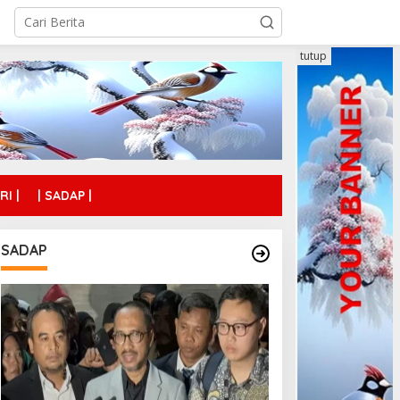
tutup
RI |
| SADAP |
SADAP