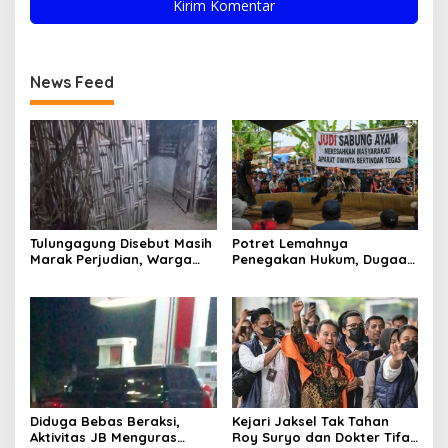
News Feed
Tulungagung Disebut Masih
Potret Lemahnya
Marak Perjudian, Warga
Penegakan Hukum, Dugaan
Desak Penindakan Tegas
Aktivitas Judi di
hingga Usut Dugaan Beking
Tulungagung Tuai Sorotan
Diduga Bebas Beraksi,
Kejari Jaksel Tak Tahan
Aktivitas JB Menguras
Roy Suryo dan Dokter Tifa,