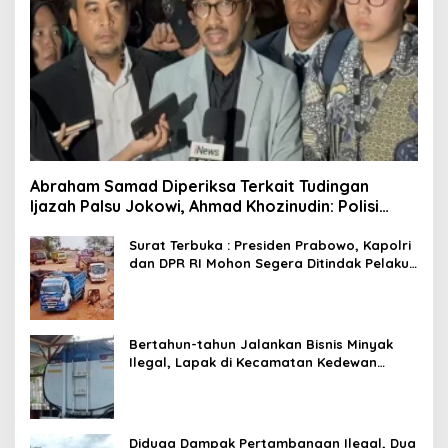
Abraham Samad Diperiksa Terkait Tudingan
Ijazah Palsu Jokowi, Ahmad Khozinudin: Polisi
Main Pasal Karet
Surat Terbuka : Presiden Prabowo, Kapolri
dan DPR RI Mohon Segera Ditindak Pelaku
Pertambangan Ilegal di Tuban
Bertahun-tahun Jalankan Bisnis Minyak
Ilegal, Lapak di Kecamatan Kedewan
Tetap Aman
Diduga Dampak Pertambangan Ilegal, Dua