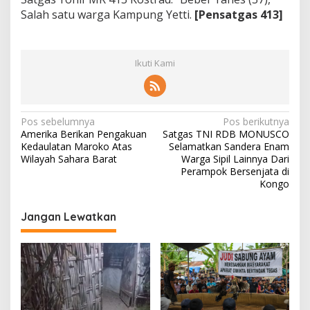
Salah satu warga Kampung Yetti.
[Pensatgas 413]
Ikuti Kami
N
Pos sebelumnya
Pos berikutnya
Amerika Berikan Pengakuan
Satgas TNI RDB MONUSCO
a
Kedaulatan Maroko Atas
Selamatkan Sandera Enam
v
Wilayah Sahara Barat
Warga Sipil Lainnya Dari
Perampok Bersenjata di
i
Kongo
g
Jangan Lewatkan
a
s
i
p
o