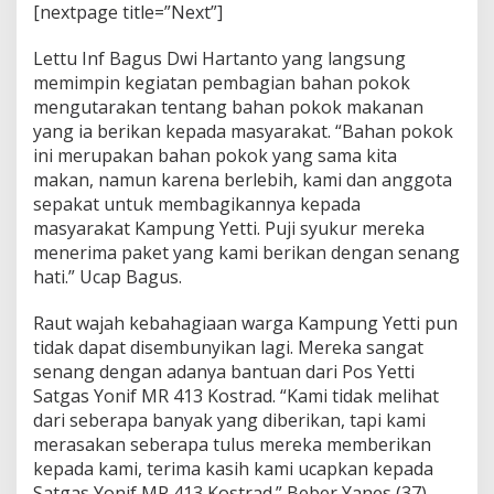
e
[nextpage title=”Next”]
r
b
Lettu Inf Bagus Dwi Hartanto yang langsung
a
memimpin kegiatan pembagian bahan pokok
g
mengutarakan tentang bahan pokok makanan
i
d
yang ia berikan kepada masyarakat. “Bahan pokok
i
ini merupakan bahan pokok yang sama kita
B
makan, namun karena berlebih, kami dan anggota
u
sepakat untuk membagikannya kepada
l
a
masyarakat Kampung Yetti. Puji syukur mereka
n
menerima paket yang kami berikan dengan senang
K
hati.” Ucap Bagus.
a
s
Raut wajah kebahagiaan warga Kampung Yetti pun
i
h
tidak dapat disembunyikan lagi. Mereka sangat
senang dengan adanya bantuan dari Pos Yetti
Satgas Yonif MR 413 Kostrad. “Kami tidak melihat
dari seberapa banyak yang diberikan, tapi kami
merasakan seberapa tulus mereka memberikan
kepada kami, terima kasih kami ucapkan kepada
Satgas Yonif MR 413 Kostrad.” Beber Yanes (37),