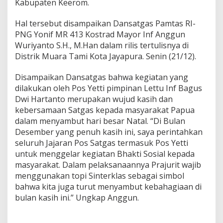
Kabupaten Keerom.
S
a
t
Hal tersebut disampaikan Dansatgas Pamtas RI-
g
PNG Yonif MR 413 Kostrad Mayor Inf Anggun
a
Wuriyanto S.H., M.Han dalam rilis tertulisnya di
s
Distrik Muara Tami Kota Jayapura. Senin (21/12).
Y
o
n
Disampaikan Dansatgas bahwa kegiatan yang
i
dilakukan oleh Pos Yetti pimpinan Lettu Inf Bagus
f
Dwi Hartanto merupakan wujud kasih dan
M
kebersamaan Satgas kepada masyarakat Papua
R
4
dalam menyambut hari besar Natal. “Di Bulan
1
Desember yang penuh kasih ini, saya perintahkan
3
seluruh Jajaran Pos Satgas termasuk Pos Yetti
K
untuk menggelar kegiatan Bhakti Sosial kepada
o
s
masyarakat. Dalam pelaksanaannya Prajurit wajib
t
menggunakan topi Sinterklas sebagai simbol
r
bahwa kita juga turut menyambut kebahagiaan di
a
bulan kasih ini.” Ungkap Anggun.
d
,
B