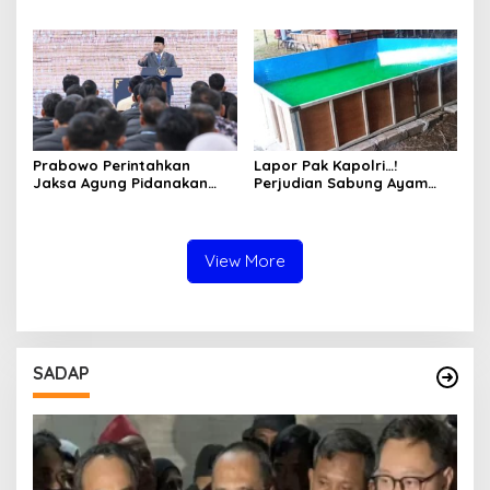
Solar Bersubsidi di
Pertimbangkan Jaminan
Bojonegoro Jadi Sorotan
Keluarga dan Kepastian
Warga
Hukum
Prabowo Perintahkan
Lapor Pak Kapolri…!
Jaksa Agung Pidanakan
Perjudian Sabung Ayam
Penambang Ilegal
dan Dadu di Sedati
Sidoarjo Buka Kembali,
Diduga Libatkan Oknum
Aparat dan Media
View More
SADAP