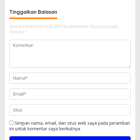
Diduga Libatkan Oknum
Aparat dan Media
Tinggalkan Balasan
Alamat email Anda tidak akan dipublikasikan.
Ruas yang wajib
ditandai
*
Simpan nama, email, dan situs web saya pada peramban
ini untuk komentar saya berikutnya.