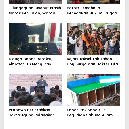
s
Tulungagung Disebut Masih
Potret Lemahnya
Marak Perjudian, Warga
Penegakan Hukum, Dugaan
Desak Penindakan Tegas
Aktivitas Judi di
hingga Usut Dugaan Beking
Tulungagung Tuai Sorotan
Diduga Bebas Beraksi,
Kejari Jaksel Tak Tahan
Aktivitas JB Menguras
Roy Suryo dan Dokter Tifa,
Solar Bersubsidi di
Pertimbangkan Jaminan
Bojonegoro Jadi Sorotan
Keluarga dan Kepastian
Warga
Hukum
Prabowo Perintahkan
Lapor Pak Kapolri…!
Jaksa Agung Pidanakan
Perjudian Sabung Ayam
Penambang Ilegal
dan Dadu di Sedati
Sidoarjo Buka Kembali,