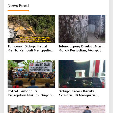
News Feed
Tambang Diduga Ilegal
Tulungagung Disebut Masih
Menilo Kembali Menggeliat,
Marak Perjudian, Warga
Aparat Bungkam? Publik
Desak Penindakan Tegas
Soroti Dugaan Pembiaran
hingga Usut Dugaan Beking
Potret Lemahnya
Diduga Bebas Beraksi,
Penegakan Hukum, Dugaan
Aktivitas JB Menguras
Aktivitas Judi di
Solar Bersubsidi di
Tulungagung Tuai Sorotan
Bojonegoro Jadi Sorotan
Warga