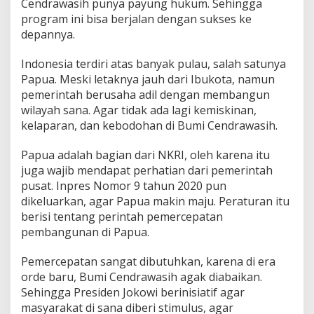
Cendrawasih punya payung hukum. Sehingga
r
e
program ini bisa berjalan dengan sukses ke
s
depannya.
i
a
Indonesia terdiri atas banyak pulau, salah satunya
s
Papua. Meski letaknya jauh dari Ibukota, namun
i
P
pemerintah berusaha adil dengan membangun
e
wilayah sana. Agar tidak ada lagi kemiskinan,
r
kelaparan, dan kebodohan di Bumi Cendrawasih.
c
e
Papua adalah bagian dari NKRI, oleh karena itu
p
a
juga wajib mendapat perhatian dari pemerintah
t
pusat. Inpres Nomor 9 tahun 2020 pun
a
dikeluarkan, agar Papua makin maju. Peraturan itu
n
berisi tentang perintah pemercepatan
P
e
pembangunan di Papua.
m
b
Pemercepatan sangat dibutuhkan, karena di era
a
orde baru, Bumi Cendrawasih agak diabaikan.
n
Sehingga Presiden Jokowi berinisiatif agar
g
u
masyarakat di sana diberi stimulus, agar