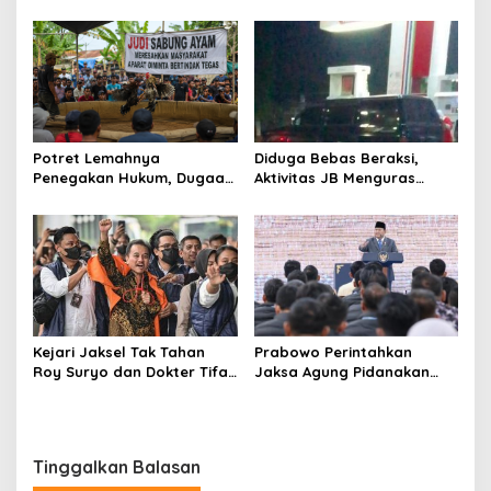
Aparat Bungkam? Publik
Desak Penindakan Tegas
Soroti Dugaan Pembiaran
hingga Usut Dugaan Beking
Potret Lemahnya
Diduga Bebas Beraksi,
Penegakan Hukum, Dugaan
Aktivitas JB Menguras
Aktivitas Judi di
Solar Bersubsidi di
Tulungagung Tuai Sorotan
Bojonegoro Jadi Sorotan
Warga
Kejari Jaksel Tak Tahan
Prabowo Perintahkan
Roy Suryo dan Dokter Tifa,
Jaksa Agung Pidanakan
Pertimbangkan Jaminan
Penambang Ilegal
Keluarga dan Kepastian
Hukum
Tinggalkan Balasan