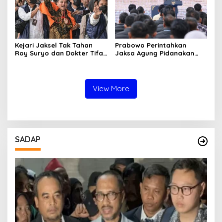
Kejari Jaksel Tak Tahan
Prabowo Perintahkan
Roy Suryo dan Dokter Tifa,
Jaksa Agung Pidanakan
Pertimbangkan Jaminan
Penambang Ilegal
Keluarga dan Kepastian
Hukum
View More
SADAP