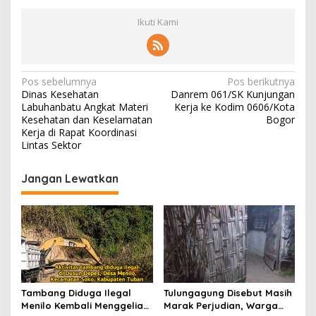
Ikuti Kami
N
Pos sebelumnya
Pos berikutnya
Dinas Kesehatan
Danrem 061/SK Kunjungan
a
Labuhanbatu Angkat Materi
Kerja ke Kodim 0606/Kota
v
Kesehatan dan Keselamatan
Bogor
Kerja di Rapat Koordinasi
i
Lintas Sektor
g
Jangan Lewatkan
a
s
i
p
o
s
Tambang Diduga Ilegal
Tulungagung Disebut Masih
Menilo Kembali Menggeliat,
Marak Perjudian, Warga