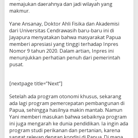
n
memajukan daerahnya dan jadi wilayah yang
a
makmur.
n
d
Yane Ansanay, Doktor Ahli Fisika dan Akademisi
i
P
dari Universitas Cendrawasih baru-baru ini di
a
Jayapura menyatakan bahwa masyarakat Papua
p
memberi apresiasi yang tinggi terhadap Inpres
u
Nomor 9 tahun 2020. Dalam artian, Inpres ini
a
menunjukkan perhatian penuh dari pemerintah
pusat.
[nextpage title=”Next”]
Setelah ada program otonomi khusus, sekarang
ada lagi program pemercepatan pembangunan di
Papua, sehingga hasilnya makin mantab. Namun
Yani memberi masukan bahwa sebaiknya program
ini juga mengarah ke dunia pendidikan. Ia ingin ada
program studi perikanan dan pertanian, karena
sangat relevan dengan kondisi di Papua. Di mana