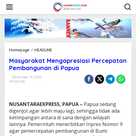
L
e
w
a
t
i
k
e
k
Homepage
/
HEADLINE
M
o
a
n
Masyarakat Mengapresiasi Percepatan
s
t
y
Pembangunan di Papua
e
a
n
r
Desember 14, 2020
HEADLINE
a
k
a
t
NUSANTARAEXPRESS, PAPUA –
Papua sedang
M
e
digenjot agar lebih maju lagi, sehingga tidak ada
n
ketimpangan antara di sana dengan wilayah
g
lainnya. Pemerintah menerbitkan Inpres Nomor 9
a
agar pemercepatan pembangunan di Bumi
p