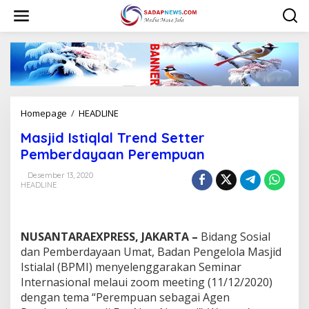
L
e
w
a
t
i
k
e
k
Homepage
/
HEADLINE
M
o
a
n
Masjid Istiqlal Trend Setter
s
t
j
Pemberdayaan Perempuan
e
i
n
d
Desember 13, 2020
HEADLINE
I
s
t
i
NUSANTARAEXPRESS, JAKARTA –
Bidang Sosial
q
l
dan Pemberdayaan Umat, Badan Pengelola Masjid
a
Istialal (BPMI) menyelenggarakan Seminar
l
Internasional melaui zoom meeting (11/12/2020)
T
dengan tema “Perempuan sebagai Agen
r