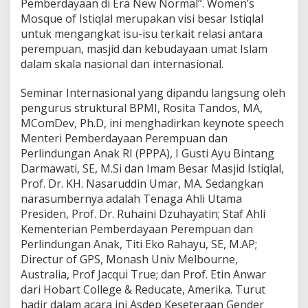
Pemberdayaan di Era New Normal”. Women’s
e
n
Mosque of Istiqlal merupakan visi besar Istiqlal
d
untuk mengangkat isu-isu terkait relasi antara
S
perempuan, masjid dan kebudayaan umat Islam
e
dalam skala nasional dan internasional.
t
t
e
Seminar Internasional yang dipandu langsung oleh
r
pengurus struktural BPMI, Rosita Tandos, MA,
P
MComDev, Ph.D, ini menghadirkan keynote speech
e
Menteri Pemberdayaan Perempuan dan
m
b
Perlindungan Anak RI (PPPA), I Gusti Ayu Bintang
e
Darmawati, SE, M.Si dan Imam Besar Masjid Istiqlal,
r
Prof. Dr. KH. Nasaruddin Umar, MA. Sedangkan
d
narasumbernya adalah Tenaga Ahli Utama
a
Presiden, Prof. Dr. Ruhaini Dzuhayatin; Staf Ahli
y
a
Kementerian Pemberdayaan Perempuan dan
a
Perlindungan Anak, Titi Eko Rahayu, SE, M.AP;
n
Directur of GPS, Monash Univ Melbourne,
P
Australia, Prof Jacqui True; dan Prof. Etin Anwar
e
r
dari Hobart College & Reducate, Amerika. Turut
e
hadir dalam acara ini Asdep Keseteraan Gender