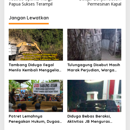
v
Papua Sukses Terampil
Permesinan Kapal
i
g
Jangan Lewatkan
a
s
i
p
o
s
Tambang Diduga Ilegal
Tulungagung Disebut Masih
Menilo Kembali Menggeliat,
Marak Perjudian, Warga
Aparat Bungkam? Publik
Desak Penindakan Tegas
Soroti Dugaan Pembiaran
hingga Usut Dugaan Beking
Potret Lemahnya
Diduga Bebas Beraksi,
Penegakan Hukum, Dugaan
Aktivitas JB Menguras
Aktivitas Judi di
Solar Bersubsidi di