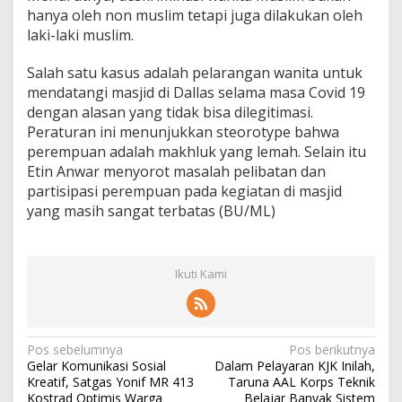
hanya oleh non muslim tetapi juga dilakukan oleh
laki-laki muslim.
Salah satu kasus adalah pelarangan wanita untuk
mendatangi masjid di Dallas selama masa Covid 19
dengan alasan yang tidak bisa dilegitimasi.
Peraturan ini menunjukkan steorotype bahwa
perempuan adalah makhluk yang lemah. Selain itu
Etin Anwar menyorot masalah pelibatan dan
partisipasi perempuan pada kegiatan di masjid
yang masih sangat terbatas (BU/ML)
Ikuti Kami
N
Pos sebelumnya
Pos berikutnya
Gelar Komunikasi Sosial
Dalam Pelayaran KJK Inilah,
a
Kreatif, Satgas Yonif MR 413
Taruna AAL Korps Teknik
Kostrad Optimis Warga
Belajar Banyak Sistem