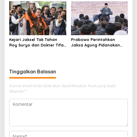
Tulungagung Tuai Sorotan
Bojonegoro Jadi Sorotan
Warga
Kejari Jaksel Tak Tahan
Prabowo Perintahkan
Roy Suryo dan Dokter Tifa,
Jaksa Agung Pidanakan
Pertimbangkan Jaminan
Penambang Ilegal
Keluarga dan Kepastian
Hukum
Tinggalkan Balasan
Alamat email Anda tidak akan dipublikasikan.
Ruas yang wajib
ditandai
*