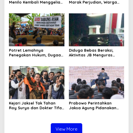
Menilo Kembali Menggeliat,
Marak Perjudian, Warga
Aparat Bungkam? Publik
Desak Penindakan Tegas
Soroti Dugaan Pembiaran
hingga Usut Dugaan Beking
Potret Lemahnya
Diduga Bebas Beraksi,
Penegakan Hukum, Dugaan
Aktivitas JB Menguras
Aktivitas Judi di
Solar Bersubsidi di
Tulungagung Tuai Sorotan
Bojonegoro Jadi Sorotan
Warga
Kejari Jaksel Tak Tahan
Prabowo Perintahkan
Roy Suryo dan Dokter Tifa,
Jaksa Agung Pidanakan
Pertimbangkan Jaminan
Penambang Ilegal
Keluarga dan Kepastian
Hukum
View More