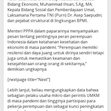
m
Bidang Ekonomi, Muhammad Ihsan, S.Ag, MA;
p
Kepala Bidang Sosial dan Pemberdayaan Umat,
u
Laksamana Pertama TNI (Purn) Dr. Asep Saepudin;
a
n
dan pejabat struktural di lingkungan BPMI.
Menteri PPPA dalam paparannya menyampaikan
pesan tentang pentingnya peran perempuan
Indonesia dalam ketahanan kesehatan dan
ekonomi di masa pandemi. ”Perempuan memiliki
resilensi dan daya juang untuk dirinya sendiri tetapi
juga untuk memastikan keamanan dan
kesejahteraan orang-orang di sekitarnya,”
demikian ungkapnya.
[nextpage title=”Next”]
Lebih lanjut, beliau mengungkapkan data bahwa
sebagian pelaku usaha mikro dan perintis UMKM
di masa pandemi dan tingginya partisipasi para
pekerja perempuan dan sebagai kunci peningkatan