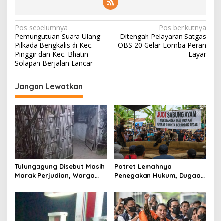
N
Pos sebelumnya
Pos berikutnya
Pemungutuan Suara Ulang
Ditengah Pelayaran Satgas
a
Pilkada Bengkalis di Kec.
OBS 20 Gelar Lomba Peran
v
Pinggir dan Kec. Bhatin
Layar
Solapan Berjalan Lancar
i
g
Jangan Lewatkan
a
s
i
p
o
s
Tulungagung Disebut Masih
Potret Lemahnya
Marak Perjudian, Warga
Penegakan Hukum, Dugaan
Desak Penindakan Tegas
Aktivitas Judi di
hingga Usut Dugaan Beking
Tulungagung Tuai Sorotan