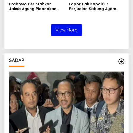
Prabowo Perintahkan
Lapor Pak Kapolri…!
Jaksa Agung Pidanakan
Perjudian Sabung Ayam
Penambang Ilegal
dan Dadu di Sedati
Sidoarjo Buka Kembali,
Diduga Libatkan Oknum
Aparat dan Media
View More
SADAP