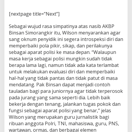
e
A
K
[nextpage title=”Next”]
B
P
Sebagai wujud rasa simpatinya atas nasib AKBP
B
Binsan Simorangkir itu, Wilson menyarankan agar
i
sang oknum penyidik ini segera introspeksi diri dan
n
s
memperbaiki pola pikir, sikap, dan perilakunya
a
sebagai aparat polisi ke masa depan. “Walaupun
n
masa kerja sebagai polisi mungkin sudah tidak
S
berapa lama lagi, namun tidak ada kata terlambat
i
untuk melakukan evaluasi diri dan memperbaiki
m
o
hal-hal yang tidak pantas dan tidak patut di masa
r
mendatang. Pak Binsan dapat menjadi contoh
a
tauladan bagi para juniornya agar tidak terperosok
n
pada jurang yang sama seperti dia. Lebih baik
g
k
bekerja dengan tenang, jalankan tugas pokok dan
i
fungsi sebagai aparat polisi yang benar,” jelas
r
Wilson yang merupakan guru jurnalistik bagi
ribuan anggota Polri, TNI, mahasiswa, guru, PNS,
wartawan, ormas, dan berbagai elemen