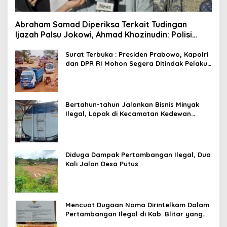
Abraham Samad Diperiksa Terkait Tudingan
Ijazah Palsu Jokowi, Ahmad Khozinudin: Polisi
Main Pasal Karet
Surat Terbuka : Presiden Prabowo, Kapolri
dan DPR RI Mohon Segera Ditindak Pelaku
Pertambangan Ilegal di Tuban
Bertahun-tahun Jalankan Bisnis Minyak
Ilegal, Lapak di Kecamatan Kedewan
Tetap Aman
Diduga Dampak Pertambangan Ilegal, Dua
Kali Jalan Desa Putus
Mencuat Dugaan Nama Dirintelkam Dalam
Pertambangan Ilegal di Kab. Blitar yang
Masih Tetap Beroperasi