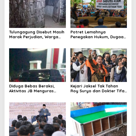
Tulungagung Disebut Masih
Potret Lemahnya
Marak Perjudian, Warga
Penegakan Hukum, Dugaan
Desak Penindakan Tegas
Aktivitas Judi di
hingga Usut Dugaan Beking
Tulungagung Tuai Sorotan
Diduga Bebas Beraksi,
Kejari Jaksel Tak Tahan
Aktivitas JB Menguras
Roy Suryo dan Dokter Tifa,
Solar Bersubsidi di
Pertimbangkan Jaminan
Bojonegoro Jadi Sorotan
Keluarga dan Kepastian
Warga
Hukum