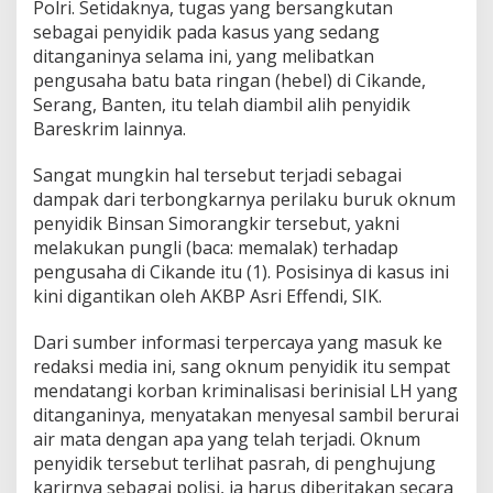
e
Polri. Setidaknya, tugas yang bersangkutan
n
sebagai penyidik pada kasus yang sedang
y
ditanganinya selama ini, yang melibatkan
i
pengusaha batu bata ringan (hebel) di Cikande,
d
Serang, Banten, itu telah diambil alih penyidik
i
k
Bareskrim lainnya.
B
a
Sangat mungkin hal tersebut terjadi sebagai
r
dampak dari terbongkarnya perilaku buruk oknum
e
penyidik Binsan Simorangkir tersebut, yakni
s
k
melakukan pungli (baca: memalak) terhadap
r
pengusaha di Cikande itu (1). Posisinya di kasus ini
i
kini digantikan oleh AKBP Asri Effendi, SIK.
m
T
Dari sumber informasi terpercaya yang masuk ke
e
r
redaksi media ini, sang oknum penyidik itu sempat
b
mendatangi korban kriminalisasi berinisial LH yang
o
ditanganinya, menyatakan menyesal sambil berurai
n
air mata dengan apa yang telah terjadi. Oknum
g
k
penyidik tersebut terlihat pasrah, di penghujung
a
karirnya sebagai polisi, ia harus diberitakan secara