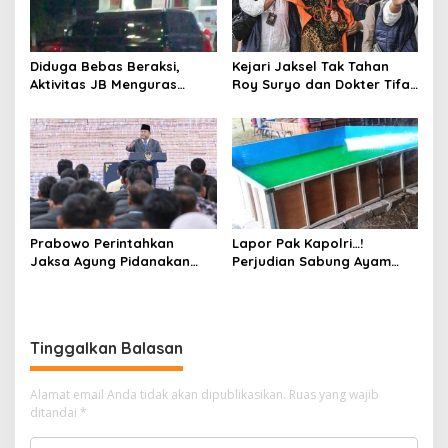
Diduga Bebas Beraksi,
Kejari Jaksel Tak Tahan
Aktivitas JB Menguras
Roy Suryo dan Dokter Tifa,
Solar Bersubsidi di
Pertimbangkan Jaminan
Bojonegoro Jadi Sorotan
Keluarga dan Kepastian
Warga
Hukum
Prabowo Perintahkan
Lapor Pak Kapolri…!
Jaksa Agung Pidanakan
Perjudian Sabung Ayam
Penambang Ilegal
dan Dadu di Sedati
Sidoarjo Buka Kembali,
Diduga Libatkan Oknum
Aparat dan Media
Tinggalkan Balasan
Alamat email Anda tidak akan dipublikasikan.
Ruas yang wajib
ditandai
*