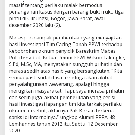
r
massif tentang perilaku malak bermodus
,
penanganan kasus dengan barang bukti ruko tiga
I
pintu di Cileungsi, Bogor, Jawa Barat, awal
n
i
desember 2020 lalu (2).
S
a
Merespon dampak pemberitaan yang menyajikan
r
hasil investigasi Tim Cacing Tanah PPWI terhadap
a
kebobrokan oknum penyidik Bareskrim Mabes
n
W
Polri tersebut, Ketua Umum PPWI Wilson Lalengke,
i
S.Pd, M.Sc, MA, menyatakan sungguh prihatin dan
l
merasa sedih atas nasib yang bersangkutan. “Kita
s
semua pasti sudah bisa menduga akan akibat
o
n
penyalahgunaan wewenang, apalagi hingga
L
merugikan masyarakat. Tapi, saya merasa prihatin
a
dan sedih juga, akibat pemberitaan yang berisi
l
hasil investigasi lapangan tim kita terkait perilaku
e
oknum tersebut, akhirnya Pak Binsan terkena
n
g
sanksi di internalnya,” ungkap Alumni PPRA-48
k
Lemhannas tahun 2012 itu, Sabtu, 12 Desember
e
2020.
k