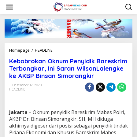
L
e
w
a
t
i
k
e
k
Homepage
/
HEADLINE
K
o
e
n
Kebobrokan Oknum Penyidik Bareskrim
b
t
o
Terbongkar, Ini Saran WilsonLalengke
e
b
n
ke AKBP Binsan Simorangkir
r
o
Desember 12, 2020
k
HEADLINE
a
n
O
k
Jakarta –
Oknum penyidik Bareskrim Mabes Polri,
n
AKBP Dr. Binsan Simorangkir, SH, MH diduga
u
akhirnya digeser dari posisi sebagai penyidik tindak
m
Pidana Ekonomi dan Khusus Bareskrim Mabes
P