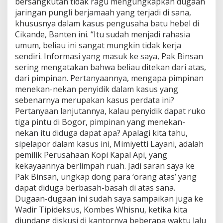
bersangkutan tidak ragu mengungkapkan dugaan
jaringan pungli berjamaah yang terjadi di sana,
khususnya dalam kasus pengusaha batu hebel di
Cikande, Banten ini. “Itu sudah menjadi rahasia
umum, beliau ini sangat mungkin tidak kerja
sendiri. Informasi yang masuk ke saya, Pak Binsan
sering mengatakan bahwa beliau ditekan dari atas,
dari pimpinan. Pertanyaannya, mengapa pimpinan
menekan-nekan penyidik dalam kasus yang
sebenarnya merupakan kasus perdata ini?
Pertanyaan lanjutannya, kalau penyidik dapat ruko
tiga pintu di Bogor, pimpinan yang menekan-
nekan itu diduga dapat apa? Apalagi kita tahu,
sipelapor dalam kasus ini, Mimiyetti Layani, adalah
pemilik Perusahaan Kopi Kapal Api, yang
kekayaannya berlimpah ruah. Jadi saran saya ke
Pak Binsan, ungkap dong para ‘orang atas’ yang
dapat diduga berbasah-basah di atas sana.
Dugaan-dugaan ini sudah saya sampaikan juga ke
Wadir Tipideksus, Kombes Whisnu, ketika kita
diundang diskusi di kantornya beberapa waktu lalu