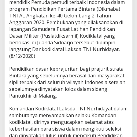
e
mendidik Pemuda pemudi terbaik Indonesia dalam
m
program Pendidikan Pertama Bintara (Dikmaba)
u
TNI AL Angkatan ke-40 Gelombang 2 Tahun
d
Anggaran 2020. Pembukaan yang dilaksanakan di
a
lapangan Samudera Pusat Latihan Pendidikan
P
e
Dasar Militer (Puslatdiksarmil) Kodiklatal yang
m
berlokasi di Juanda Sidoarjo tersebut dipimpin
u
langsung Dankodiklatal Laksda TNI Nurhidayat,
d
(8/12/2020)
i
T
e
Pendidikan dasar keprajuritan bagi prajurit strata
r
Bintara yang sebelumnya berasal dari masyarakat
b
sipil terbaik dari seluruh wilayah Indonesia setelah
a
sebelumnya dinyatakan lolos dalam sidang
i
k
Pantukhir di Malang.
d
a
Komandan Kodiklatal Laksda TNI Nurhidayat dalam
l
sambutanya menyampaikan selaku Komandan
a
kodiklatal, dirinya mengucapkan selamat atas
m
P
keberhasilan para siswa dalam mengikuti seleksi
r
dan dinyatakan lulus untuk mengikuti Pendidikan