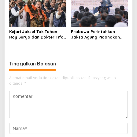
Kejari Jaksel Tak Tahan
Prabowo Perintahkan
Roy Suryo dan Dokter Tifa,
Jaksa Agung Pidanakan
Pertimbangkan Jaminan
Penambang Ilegal
Keluarga dan Kepastian
Hukum
Tinggalkan Balasan
Alamat email Anda tidak akan dipublikasikan.
Ruas yang wajib
ditandai
*