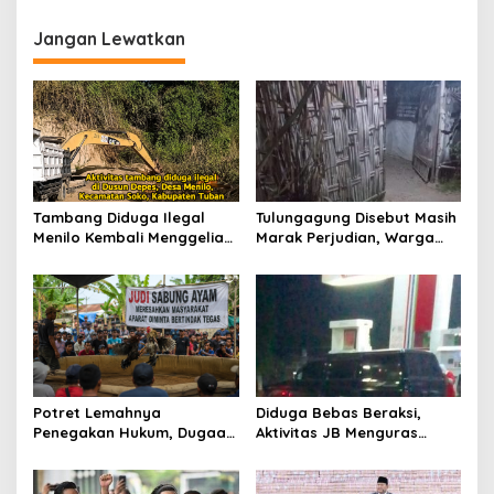
i
g
Jangan Lewatkan
a
s
i
p
o
s
Tambang Diduga Ilegal
Tulungagung Disebut Masih
Menilo Kembali Menggeliat,
Marak Perjudian, Warga
Aparat Bungkam? Publik
Desak Penindakan Tegas
Soroti Dugaan Pembiaran
hingga Usut Dugaan Beking
Potret Lemahnya
Diduga Bebas Beraksi,
Penegakan Hukum, Dugaan
Aktivitas JB Menguras
Aktivitas Judi di
Solar Bersubsidi di
Tulungagung Tuai Sorotan
Bojonegoro Jadi Sorotan
Warga