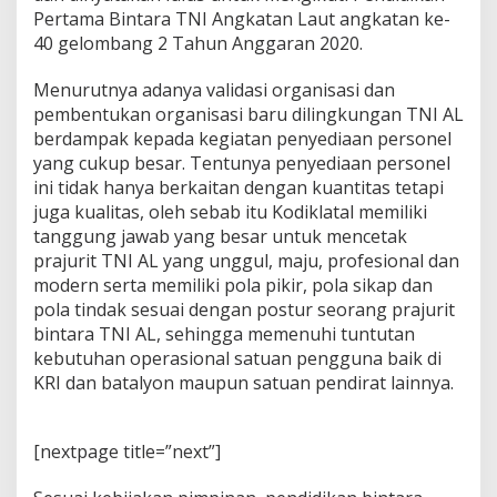
o
Pertama Bintara TNI Angkatan Laut angkatan ke-
g
40 gelombang 2 Tahun Anggaran 2020.
r
a
m
Menurutnya adanya validasi organisasi dan
D
pembentukan organisasi baru dilingkungan TNI AL
i
berdampak kepada kegiatan penyediaan personel
k
yang cukup besar. Tentunya penyediaan personel
m
ini tidak hanya berkaitan dengan kuantitas tetapi
a
b
juga kualitas, oleh sebab itu Kodiklatal memiliki
a
tanggung jawab yang besar untuk mencetak
T
prajurit TNI AL yang unggul, maju, profesional dan
N
modern serta memiliki pola pikir, pola sikap dan
I
A
pola tindak sesuai dengan postur seorang prajurit
L
bintara TNI AL, sehingga memenuhi tuntutan
X
kebutuhan operasional satuan pengguna baik di
L
KRI dan batalyon maupun satuan pendirat lainnya.
/
2
T
A
[nextpage title=”next”]
2
0