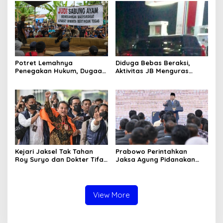
Potret Lemahnya
Diduga Bebas Beraksi,
Penegakan Hukum, Dugaan
Aktivitas JB Menguras
Aktivitas Judi di
Solar Bersubsidi di
Tulungagung Tuai Sorotan
Bojonegoro Jadi Sorotan
Warga
Kejari Jaksel Tak Tahan
Prabowo Perintahkan
Roy Suryo dan Dokter Tifa,
Jaksa Agung Pidanakan
Pertimbangkan Jaminan
Penambang Ilegal
Keluarga dan Kepastian
Hukum
View More