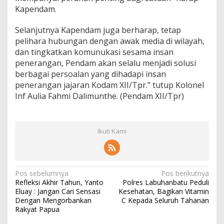
Kapendam.
Selanjutnya Kapendam juga berharap, tetap
pelihara hubungan dengan awak media di wilayah,
dan tingkatkan komunukasi sesama insan
penerangan, Pendam akan selalu menjadi solusi
berbagai persoalan yang dihadapi insan
penerangan jajaran Kodam XII/Tpr.” tutup Kolonel
Inf Aulia Fahmi Dalimunthe. (Pendam XII/Tpr)
Ikuti Kami
N
Pos sebelumnya
Pos berikutnya
Refleksi Akhir Tahun, Yanto
Polres Labuhanbatu Peduli
a
Eluay : Jangan Cari Sensasi
Kesehatan, Bagikan Vitamin
v
Dengan Mengorbankan
C Kepada Seluruh Tahanan
Rakyat Papua
i