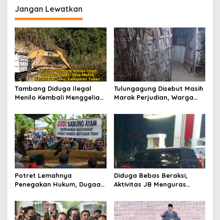
g
Jangan Lewatkan
a
s
i
p
o
s
Tambang Diduga Ilegal
Tulungagung Disebut Masih
Menilo Kembali Menggeliat,
Marak Perjudian, Warga
Aparat Bungkam? Publik
Desak Penindakan Tegas
Soroti Dugaan Pembiaran
hingga Usut Dugaan Beking
Potret Lemahnya
Diduga Bebas Beraksi,
Penegakan Hukum, Dugaan
Aktivitas JB Menguras
Aktivitas Judi di
Solar Bersubsidi di
Tulungagung Tuai Sorotan
Bojonegoro Jadi Sorotan
Warga