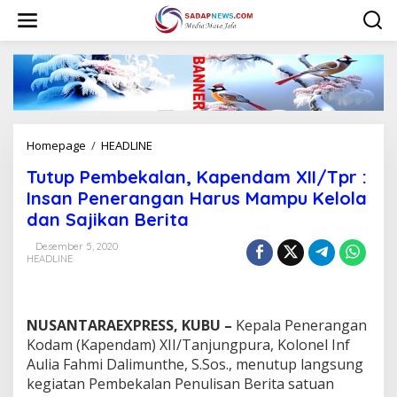
L
e
w
a
t
i
k
e
k
Homepage
/
HEADLINE
T
o
u
n
Tutup Pembekalan, Kapendam XII/Tpr :
t
t
u
Insan Penerangan Harus Mampu Kelola
e
p
n
dan Sajikan Berita
P
e
Desember 5, 2020
m
HEADLINE
b
e
k
a
NUSANTARAEXPRESS, KUBU –
Kepala Penerangan
l
Kodam (Kapendam) XII/Tanjungpura, Kolonel Inf
a
Aulia Fahmi Dalimunthe, S.Sos., menutup langsung
n
kegiatan Pembekalan Penulisan Berita satuan
,