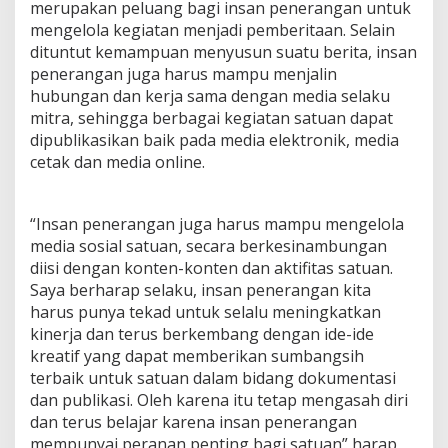
merupakan peluang bagi insan penerangan untuk
S
a
mengelola kegiatan menjadi pemberitaan. Selain
j
dituntut kemampuan menyusun suatu berita, insan
i
penerangan juga harus mampu menjalin
k
hubungan dan kerja sama dengan media selaku
a
mitra, sehingga berbagai kegiatan satuan dapat
n
B
dipublikasikan baik pada media elektronik, media
e
cetak dan media online.
r
i
t
“Insan penerangan juga harus mampu mengelola
a
media sosial satuan, secara berkesinambungan
diisi dengan konten-konten dan aktifitas satuan.
Saya berharap selaku, insan penerangan kita
harus punya tekad untuk selalu meningkatkan
kinerja dan terus berkembang dengan ide-ide
kreatif yang dapat memberikan sumbangsih
terbaik untuk satuan dalam bidang dokumentasi
dan publikasi. Oleh karena itu tetap mengasah diri
dan terus belajar karena insan penerangan
mempunyai peranan penting bagi satuan” harap