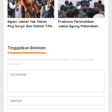
Kejari Jaksel Tak Tahan
Prabowo Perintahkan
Roy Suryo dan Dokter Tifa,
Jaksa Agung Pidanakan
Pertimbangkan Jaminan
Penambang Ilegal
Keluarga dan Kepastian
Hukum
Tinggalkan Balasan
Alamat email Anda tidak akan dipublikasikan.
Ruas yang wajib
ditandai
*