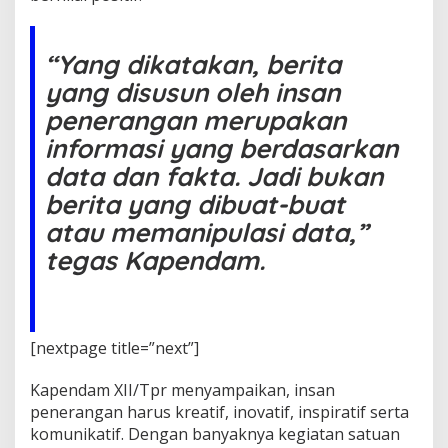
r
a
n
“Yang dikatakan, berita
g
a
yang disusun oleh insan
n
penerangan merupakan
H
a
informasi yang berdasarkan
r
u
data dan fakta. Jadi bukan
s
berita yang dibuat-buat
M
a
atau memanipulasi data,”
m
tegas Kapendam.
p
u
K
e
l
[nextpage title=”next”]
o
l
a
Kapendam XII/Tpr menyampaikan, insan
d
penerangan harus kreatif, inovatif, inspiratif serta
a
komunikatif. Dengan banyaknya kegiatan satuan
n