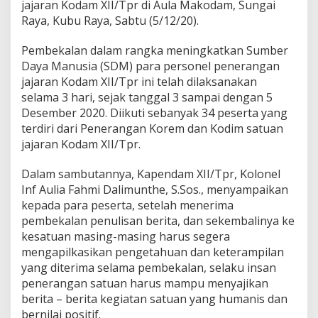
K
jajaran Kodam XII/Tpr di Aula Makodam, Sungai
a
Raya, Kubu Raya, Sabtu (5/12/20).
p
e
Pembekalan dalam rangka meningkatkan Sumber
n
Daya Manusia (SDM) para personel penerangan
d
a
jajaran Kodam XII/Tpr ini telah dilaksanakan
m
selama 3 hari, sejak tanggal 3 sampai dengan 5
X
Desember 2020. Diikuti sebanyak 34 peserta yang
I
terdiri dari Penerangan Korem dan Kodim satuan
I
jajaran Kodam XII/Tpr.
/
T
p
Dalam sambutannya, Kapendam XII/Tpr, Kolonel
r
Inf Aulia Fahmi Dalimunthe, S.Sos., menyampaikan
:
kepada para peserta, setelah menerima
I
pembekalan penulisan berita, dan sekembalinya ke
n
s
kesatuan masing-masing harus segera
a
mengapilkasikan pengetahuan dan keterampilan
n
yang diterima selama pembekalan, selaku insan
P
penerangan satuan harus mampu menyajikan
e
n
berita – berita kegiatan satuan yang humanis dan
e
bernilai positif.