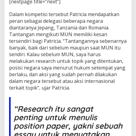
[nextpage title=”next”]
e
g
a
Dalam kompetisi tersebut Patricia mendapatkan
t
peran sebagai delegasi beberapa negara
e
diantaranya Jepang, Tanzania dan Romania.
C
Tantangan mengikuti MUN memiliki kesan
r
tersendiri bagi Patricia. “Tantangannya sebenarnya
i
s
banyak, baik dari sebelum maupun saat MUN itu
i
sendiri. Kalau sebelum MUN, saya harus
s
melakukan research untuk topik yang ditentukan,
C
posisi negara saya menurut hukum setempat yang
o
m
berlaku, dan aksi yang sudah pernah dilakukan
m
dalam negara tersebut atau aksi internasional
i
terkait topik”, ujar Patricia.
t
t
e
e
“Research itu sangat
D
penting untuk menulis
a
l
position paper, yakni sebuah
a
essay untuk menyatakan
m