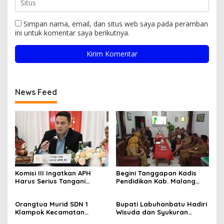
Simpan nama, email, dan situs web saya pada peramban
ini untuk komentar saya berikutnya.
News Feed
Komisi III Ingatkan APH
Begini Tanggapan Kadis
Harus Serius Tangani
Pendidikan Kab. Malang
Ratusan Tambang Ilegal di
Terkait Dugaan Pungli
Jawa Timur
Denda di SDN 1 Klampok
Orangtua Murid SDN 1
Bupati Labuhanbatu Hadiri
Klampok Kecamatan
Wisuda dan Syukuran
Singosari Keluhkan Denda
Ponpes Daarul Muhsinin