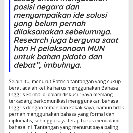
2
posisi negara dan
K
menyampaikan ide solusi
o
m
yang belum pernah
p
dilaksanakan sebelumnya.
e
t
Research juga berguna saat
i
s
hari H pelaksanaan MUN
i
untuk bahan pidato dan
M
o
debat”, imbuhnya.
d
e
l
Selain itu, menurut Patricia tantangan yang cukup
U
berat adalah ketika harus menggunakan Bahasa
n
Inggris Formal di dalam diskusi. “Saya memang
i
t
terkadang berkomunikasi menggunakan bahasa
e
Inggris dengan teman dan kakak saya, namun tidak
d
pernah menggunakan bahasa yang formal dan
N
diplomatis, sehingga saya tetap harus mendalami
a
t
bahasa ini. Tantangan yang menurut saya paling
i