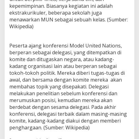
o
kepemimpinan. Biasanya kegiatan ini adalah
n
ekstrakurikuler, beberapa sekolah juga
o
r
menawarkan MUN sebagai sebuah kelas. (Sumber:
a
Wikipedia)
b
l
e
Peserta ajang konferensi Model United Nations,
M
berperan sebagai delegasi, yang ditempatkan di
e
n
komite dan ditugaskan negara, atau kadang-
t
kadang organisasi lain atau berperan sebagai
i
tokoh-tokoh politik. Mereka diberi tugas-tugas di
o
awal, dan bersama dengan komite mereka akan
n
d
membahas topik yang disepakati. Delegasi
a
melakukan penelitian sebelum konferensi dan
n
merumuskan posisi, kemudian mereka akan
B
berdebat dengan sesama delegasi. Pada akhir
e
konferensi, delegasi terbaik dalam masing-masing
s
t
komite, kadang-kadang diakui dengan memberi
D
penghargaan. (Sumber: Wikipedia)
e
l