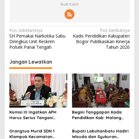
Ikuti Kami
N
Pos sebelumnya
Pos berikutnya
SH Pemakai Narkotika Sabu
Kadis Pendidikan Kabupaten
a
Diringkus Unit Reskrim
Bogor Publikasikan Kinerja
v
Polsek Panai Tengah
Tahun 2020
i
Jangan Lewatkan
g
a
s
i
p
o
Komisi III Ingatkan APH
Begini Tanggapan Kadis
s
Harus Serius Tangani
Pendidikan Kab. Malang
Ratusan Tambang Ilegal di
Terkait Dugaan Pungli
Jawa Timur
Denda di SDN 1 Klampok
Orangtua Murid SDN 1
Bupati Labuhanbatu Hadiri
Klampok Kecamatan
Wisuda dan Syukuran