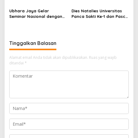
Singosari Keluhkan Denda
Ponpes Daarul Muhsinin
Tidak Piket
Ubhara Jaya Gelar
Dies Natalies Universitas
Seminar Nasional dengan
Panca Sakti Ke-1 dan Pasca
tema "Perspektif World
Sarjana Ke-2
Class University"
Tinggalkan Balasan
Alamat email Anda tidak akan dipublikasikan.
Ruas yang wajib
ditandai
*