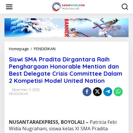
L
e
w
a
t
i
k
e
k
Homepage
/
PENDIDIKAN
S
o
i
n
Siswi SMA Pradita Dirgantara Raih
s
t
w
Penghargaan Honorable Mention dan
e
i
n
Best Delegate Crisis Committee Dalam
S
2 Kompetisi Model United Nation
M
A
Desember 5, 2020
P
PENDIDIKAN
r
a
d
i
t
NUSANTARAEXPRESS, BOYOLALI –
Patricia Febi
a
Widia Nugrahani, siswa kelas XI SMA Pradita
D