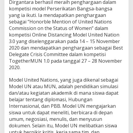
i
Dirgantara berhasil meraih penghargaan dalam
r
kompetisi model Perserikatan Bangsa-bangsa
g
yang ia ikuti. Ia mendapatkan penghargaan
a
sebagai “Honorble Mention of United Nations
n
Commission on the Status of Women” dalam
t
a
kompetisi Online Distancing Model United Nation
r
3.0 yang diselenggarakan pada 14 – 15 November
a
2020 dan mendapatkan penghargaan sebagai Best
R
Delegate Crisis Committee dalam kompetisi
a
i
TogetherMUN 1.0 pada tanggal 27 – 28 November
h
2020.
P
e
Model United Nations, yang juga dikenal sebagai
n
Model UN atau MUN, adalah pendidikan simulasi
g
h
dan/atau kegiatan akademik di mana siswa dapat
a
belajar tentang diplomasi, Hubungan
r
Internasional, dan PBB. Model UN mengajarkan
g
siswa untuk dapat meneliti, berbicara di depan
a
umum, negosiasi, menulis, dan menyusun
a
n
dokumen. Selain itu, Model UN melibatkan siswa
H
untuk berpikir kritis, kerja sama tim, dan