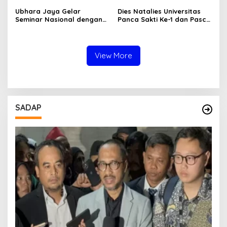
Tidak Piket
Ubhara Jaya Gelar
Dies Natalies Universitas
Seminar Nasional dengan
Panca Sakti Ke-1 dan Pasca
tema "Perspektif World
Sarjana Ke-2
Class University"
View More
SADAP