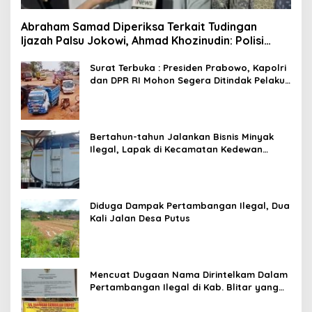
Abraham Samad Diperiksa Terkait Tudingan
Ijazah Palsu Jokowi, Ahmad Khozinudin: Polisi
Main Pasal Karet
Surat Terbuka : Presiden Prabowo, Kapolri
dan DPR RI Mohon Segera Ditindak Pelaku
Pertambangan Ilegal di Tuban
Bertahun-tahun Jalankan Bisnis Minyak
Ilegal, Lapak di Kecamatan Kedewan
Tetap Aman
Diduga Dampak Pertambangan Ilegal, Dua
Kali Jalan Desa Putus
Mencuat Dugaan Nama Dirintelkam Dalam
Pertambangan Ilegal di Kab. Blitar yang
Masih Tetap Beroperasi