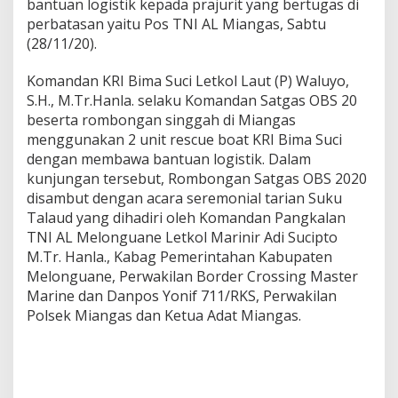
bantuan logistik kepada prajurit yang bertugas di
a
h
perbatasan yaitu Pos TNI AL Miangas, Sabtu
i
(28/11/20).
P
u
Komandan KRI Bima Suci Letkol Laut (P) Waluyo,
l
S.H., M.Tr.Hanla. selaku Komandan Satgas OBS 20
a
u
beserta rombongan singgah di Miangas
T
menggunakan 2 unit rescue boat KRI Bima Suci
e
dengan membawa bantuan logistik. Dalam
r
kunjungan tersebut, Rombongan Satgas OBS 2020
d
e
disambut dengan acara seremonial tarian Suku
p
Talaud yang dihadiri oleh Komandan Pangkalan
a
TNI AL Melonguane Letkol Marinir Adi Sucipto
n
M.Tr. Hanla., Kabag Pemerintahan Kabupaten
U
Melonguane, Perwakilan Border Crossing Master
t
a
Marine dan Danpos Yonif 711/RKS, Perwakilan
r
Polsek Miangas dan Ketua Adat Miangas.
a
I
n
d
o