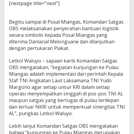
n
[nextpage title=”next”]
e
s
i
Begitu sampai di Posal Miangas, Komandan Satgas
a
OBS melaksanakan penyerahan bantuan logistik
secara simbolis kepada Posal Miangas yang
diterima Danlanal Melonguane dan dilanjutkan
dengan pertukaran Plakat.
Letkol Waluyo – sapaan karib Komandan Satgas
OBS mengatakan, “kegiatan kunjungan ke Pulau
Miangas adalah implementasi dari perintah Kepala
Staf TNI Angkatan Laut Laksamana TNI Yudo
Margono agar setiap unsur KRI dalam setiap
operasi menyempatkan singgah di pos-pos TNI AL
maupun satgas yang bertugas di pulau terdepan
dan terluar NKRI untuk memperkuat sinergitas TNI
AL”, pungkas Letkol Waluyo.
Lebih lanjut Komandan Satgas OBS mengatakan
bahwa “kunjungan ke Pulau Miangas merupakan