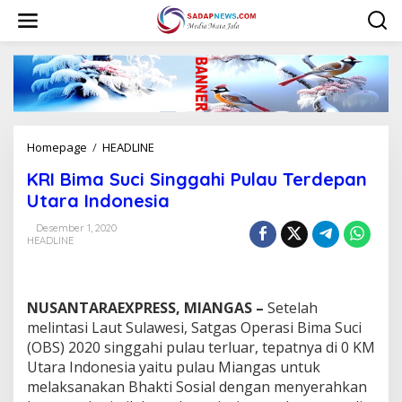
L
e
w
a
t
i
k
e
k
Homepage
/
HEADLINE
K
o
R
n
KRI Bima Suci Singgahi Pulau Terdepan
I
t
B
Utara Indonesia
e
i
n
m
Desember 1, 2020
HEADLINE
a
S
u
c
NUSANTARAEXPRESS, MIANGAS –
Setelah
i
S
melintasi Laut Sulawesi, Satgas Operasi Bima Suci
i
(OBS) 2020 singgahi pulau terluar, tepatnya di 0 KM
n
Utara Indonesia yaitu pulau Miangas untuk
g
melaksanakan Bhakti Sosial dengan menyerahkan
g