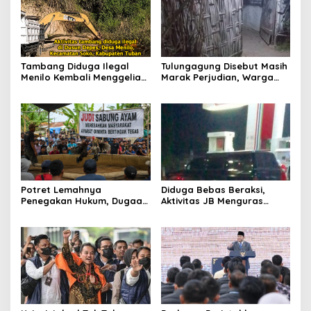
Tambang Diduga Ilegal
Tulungagung Disebut Masih
Menilo Kembali Menggeliat,
Marak Perjudian, Warga
Aparat Bungkam? Publik
Desak Penindakan Tegas
Soroti Dugaan Pembiaran
hingga Usut Dugaan Beking
Potret Lemahnya
Diduga Bebas Beraksi,
Penegakan Hukum, Dugaan
Aktivitas JB Menguras
Aktivitas Judi di
Solar Bersubsidi di
Tulungagung Tuai Sorotan
Bojonegoro Jadi Sorotan
Warga