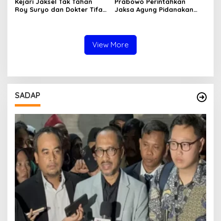
Kejari Jaksel Tak Tahan
Prabowo Perintahkan
Roy Suryo dan Dokter Tifa,
Jaksa Agung Pidanakan
Pertimbangkan Jaminan
Penambang Ilegal
Keluarga dan Kepastian
Hukum
View More
SADAP