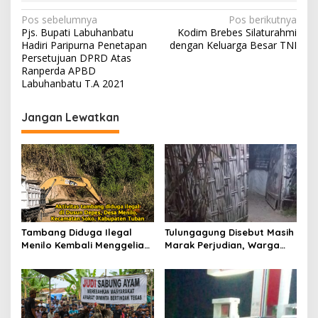
N
Pos sebelumnya
Pos berikutnya
Pjs. Bupati Labuhanbatu
Kodim Brebes Silaturahmi
a
Hadiri Paripurna Penetapan
dengan Keluarga Besar TNI
v
Persetujuan DPRD Atas
Ranperda APBD
i
Labuhanbatu T.A 2021
g
Jangan Lewatkan
a
s
i
p
o
s
Tambang Diduga Ilegal
Tulungagung Disebut Masih
Menilo Kembali Menggeliat,
Marak Perjudian, Warga
Aparat Bungkam? Publik
Desak Penindakan Tegas
Soroti Dugaan Pembiaran
hingga Usut Dugaan Beking