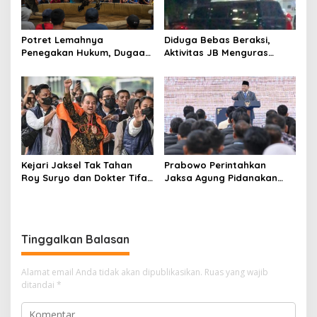
Potret Lemahnya
Diduga Bebas Beraksi,
Penegakan Hukum, Dugaan
Aktivitas JB Menguras
Aktivitas Judi di
Solar Bersubsidi di
Tulungagung Tuai Sorotan
Bojonegoro Jadi Sorotan
Warga
Kejari Jaksel Tak Tahan
Prabowo Perintahkan
Roy Suryo dan Dokter Tifa,
Jaksa Agung Pidanakan
Pertimbangkan Jaminan
Penambang Ilegal
Keluarga dan Kepastian
Hukum
Tinggalkan Balasan
Alamat email Anda tidak akan dipublikasikan.
Ruas yang wajib
ditandai
*