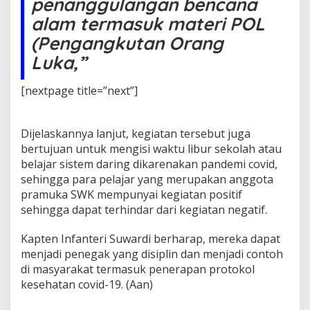
penanggulangan bencana
B
e
alam termasuk materi POL
r
(Pengangkutan Orang
k
a
Luka,”
r
a
[nextpage title=”next”]
k
t
e
r
Dijelaskannya lanjut, kegiatan tersebut juga
bertujuan untuk mengisi waktu libur sekolah atau
belajar sistem daring dikarenakan pandemi covid,
sehingga para pelajar yang merupakan anggota
pramuka SWK mempunyai kegiatan positif
sehingga dapat terhindar dari kegiatan negatif.
Kapten Infanteri Suwardi berharap, mereka dapat
menjadi penegak yang disiplin dan menjadi contoh
di masyarakat termasuk penerapan protokol
kesehatan covid-19. (Aan)