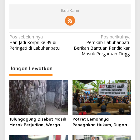
Ikuti Kami
N
Pos sebelumnya
Pos berikutnya
Hari Jadi Korpri ke 49 di
Pemkab Labuhanbatu
a
Peringati di Labuhanbatu
Berikan Bantuan Pendidikan
v
Masuk Perguruan Tinggi
i
Jangan Lewatkan
g
a
s
i
p
o
Tulungagung Disebut Masih
Potret Lemahnya
s
Marak Perjudian, Warga
Penegakan Hukum, Dugaan
Desak Penindakan Tegas
Aktivitas Judi di
hingga Usut Dugaan Beking
Tulungagung Tuai Sorotan