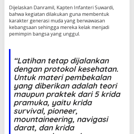
a
r
Dijelaskan Danramil, Kapten Infanteri Suwardi,
t
bahwa kegiatan dilakukan guna membentuk
i
karakter generasi muda yang berwawasan
k
kebangsaan sehingga mereka kelak menjadi
a
pemimpin bangsa yang unggul.
L
a
r
a
n
“Latihan tetap dijalankan
g
a
dengan protokol kesehatan.
n
Untuk materi pembekalan
B
r
yang diberikan adalah teori
e
maupun praktek dari 5 krida
b
e
pramuka, yaitu krida
s
survival, pioneer,
H
a
mountaineering, navigasi
r
u
darat, dan krida
s