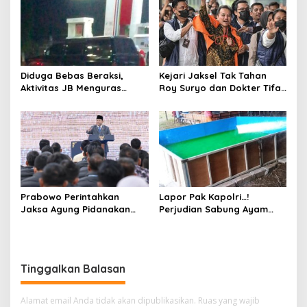
Diduga Bebas Beraksi,
Kejari Jaksel Tak Tahan
Aktivitas JB Menguras
Roy Suryo dan Dokter Tifa,
Solar Bersubsidi di
Pertimbangkan Jaminan
Bojonegoro Jadi Sorotan
Keluarga dan Kepastian
Warga
Hukum
Prabowo Perintahkan
Lapor Pak Kapolri…!
Jaksa Agung Pidanakan
Perjudian Sabung Ayam
Penambang Ilegal
dan Dadu di Sedati
Sidoarjo Buka Kembali,
Diduga Libatkan Oknum
Aparat dan Media
Tinggalkan Balasan
Alamat email Anda tidak akan dipublikasikan.
Ruas yang wajib