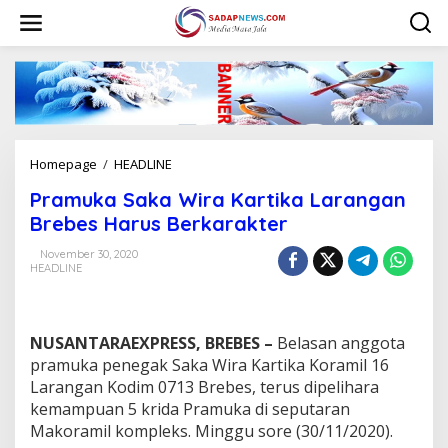
L
e
w
a
t
i
k
e
k
Homepage
/
HEADLINE
P
o
r
n
Pramuka Saka Wira Kartika Larangan
a
t
m
Brebes Harus Berkarakter
e
u
n
k
November 30, 2020
HEADLINE
a
S
a
k
NUSANTARAEXPRESS, BREBES –
Belasan anggota
a
W
pramuka penegak Saka Wira Kartika Koramil 16
i
Larangan Kodim 0713 Brebes, terus dipelihara
r
kemampuan 5 krida Pramuka di seputaran
a
Makoramil kompleks. Minggu sore (30/11/2020).
K