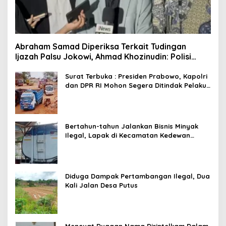
Abraham Samad Diperiksa Terkait Tudingan
Ijazah Palsu Jokowi, Ahmad Khozinudin: Polisi
Main Pasal Karet
Surat Terbuka : Presiden Prabowo, Kapolri
dan DPR RI Mohon Segera Ditindak Pelaku
Pertambangan Ilegal di Tuban
Bertahun-tahun Jalankan Bisnis Minyak
Ilegal, Lapak di Kecamatan Kedewan
Tetap Aman
Diduga Dampak Pertambangan Ilegal, Dua
Kali Jalan Desa Putus
Mencuat Dugaan Nama Dirintelkam Dalam