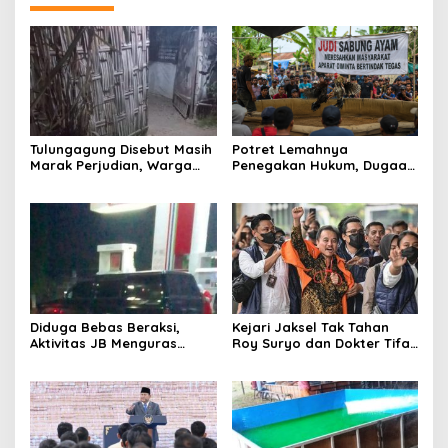
Tulungagung Disebut Masih
Potret Lemahnya
Marak Perjudian, Warga
Penegakan Hukum, Dugaan
Desak Penindakan Tegas
Aktivitas Judi di
hingga Usut Dugaan Beking
Tulungagung Tuai Sorotan
Diduga Bebas Beraksi,
Kejari Jaksel Tak Tahan
Aktivitas JB Menguras
Roy Suryo dan Dokter Tifa,
Solar Bersubsidi di
Pertimbangkan Jaminan
Bojonegoro Jadi Sorotan
Keluarga dan Kepastian
Warga
Hukum