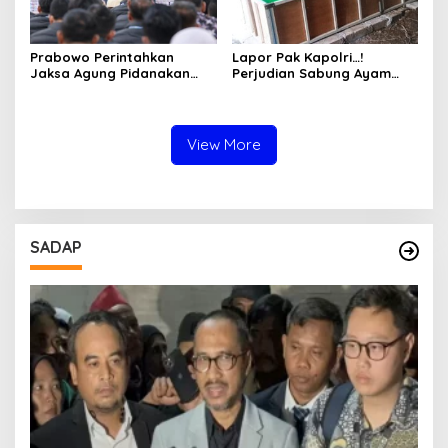
Prabowo Perintahkan
Lapor Pak Kapolri…!
Jaksa Agung Pidanakan
Perjudian Sabung Ayam
Penambang Ilegal
dan Dadu di Sedati
Sidoarjo Buka Kembali,
Diduga Libatkan Oknum
Aparat dan Media
View More
SADAP