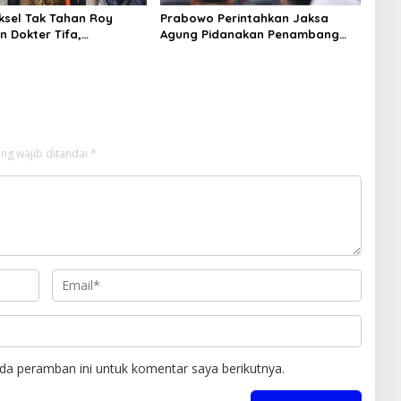
aksel Tak Tahan Roy
Prabowo Perintahkan Jaksa
n Dokter Tifa,
Agung Pidanakan Penambang
angkan Jaminan
Ilegal
 dan Kepastian Hukum
ng wajib ditandai
*
da peramban ini untuk komentar saya berikutnya.