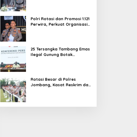
dan Pelayanan Publik
Polri Rotasi dan Promosi 1.121
Perwira, Perkuat Organisasi
dan Pelayanan hingga
Pembentukan Polresta IKN
25 Tersangka Tambang Emas
Ilegal Gunung Botak
Ditetapkan, Mayoritas WN
China
Rotasi Besar di Polres
Jombang, Kasat Reskrim dan
Delapan Kapolsek Berganti