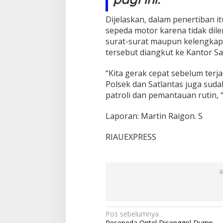
L
i
Dijelaskan, dalam penertiban 
a
sepeda motor karena tidak di
r
surat-surat maupun kelengkap
d
tersebut diangkut ke Kantor Sa
i
S
e
“Kita gerak cepat sebelum terja
l
Polsek dan Satlantas juga sud
a
patroli dan pemantauan rutin, 
t
p
Laporan: Martin Raigon. S
a
n
j
RIAUEXPRESS
a
n
g
I
N
Pos sebelumnya
Pesepeda Ontel Disenggol Dump