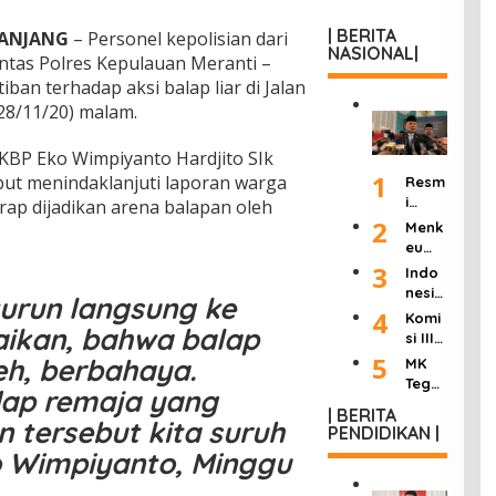
| BERITA
PANJANG
– Personel kepolisian dari
NASIONAL|
antas Polres Kepulauan Meranti –
ban terhadap aksi balap liar di Jalan
28/11/20) malam.
KBP Eko Wimpiyanto Hardjito SIk
1
ut menindaklanjuti laporan warga
Resm
i
rap dijadikan arena balapan oleh
Dilan
2
Menk
tik
eu
Jadi
Purb
3
Indo
Kepa
aya
nesia
urun langsung ke
la
Ultim
Berd
4
Komi
KSP,
atum
aikan, bahwa balap
uka:
si III
Dudu
Peng
Mant
DPR
5
ng
leh, berbahaya.
MK
usah
an
Hasil
Janji
Tega
a
Wakil
dap remaja yang
kan
Pang
skan
Roko
Presi
| BERITA
“8
kas
Wart
n tersebut kita suruh
k
PENDIDIKAN |
den
Poin
Birok
awan
Ilega
Try
o Wimpiyanto, Minggu
Perc
rasi
Tak
l:
Sutri
epat
dan
Bisa
Masu
sno