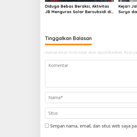
Diduga Bebas Beraksi, Aktivitas
Kejari J
JB Menguras Solar Bersubsidi di
Suryo da
Bojonegoro Jadi Sorotan Warga
Pertimb
Keluarga
Tinggalkan Balasan
Alamat email Anda tidak akan dipublikasikan.
Ruas ya
Simpan nama, email, dan situs web saya pa