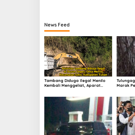
News Feed
Tambang Diduga Ilegal Menilo
Tulungag
Kembali Menggeliat, Aparat
Marak Pe
Bungkam? Publik Soroti Dugaan
Penindak
Pembiaran
Dugaan 