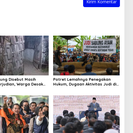
ung Disebut Masih
Potret Lemahnya Penegakan
rjudian, Warga Desak
Hukum, Dugaan Aktivitas Judi di
an Tegas hingga Usut
Tulungagung Tuai Sorotan
Beking