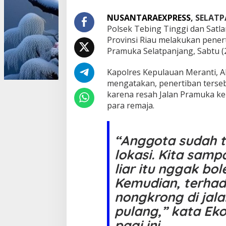
a
r
NUSANTARAEXPRESS
, SELAT
g
Polsek Tebing Tinggi dan Satl
a
Provinsi Riau melakukan penerti
,
Pramuka Selatpanjang, Sabtu (
P
o
l
Kapolres Kepulauan Meranti, A
i
mengatakan, penertiban terseb
s
karena resah Jalan Pramuka ke
i
para remaja.
T
e
r
t
“Anggota sudah t
i
lokasi. Kita samp
b
k
liar itu nggak bo
a
Kemudian, terha
n
B
nongkrong di jala
a
l
pulang,” kata Ek
a
pagi ini.
p