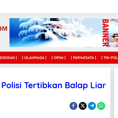
NDIDIKAN |
| OLAHRAGA |
| OPINI |
| PARIWISATA |
| TNI-POL
olisi Tertibkan Balap Liar