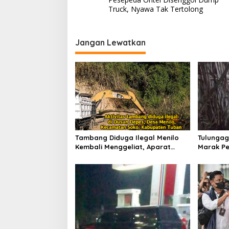
a
Truck, Nyawa Tak Tertolong
v
i
Jangan Lewatkan
g
a
s
i
p
o
s
Tambang Diduga Ilegal Menilo
Tulungag
Kembali Menggeliat, Aparat
Marak Pe
Bungkam? Publik Soroti Dugaan
Penindak
Pembiaran
Dugaan 