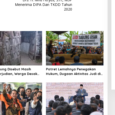
ul
f
Klam
Menerima DIPA Dan TKDD Tahun
Muhsi
Worl
pok
2020
nin
d
Class
Unive
rsity"
ung Disebut Masih
Potret Lemahnya Penegakan
rjudian, Warga Desak
Hukum, Dugaan Aktivitas Judi di
an Tegas hingga Usut
Tulungagung Tuai Sorotan
Beking