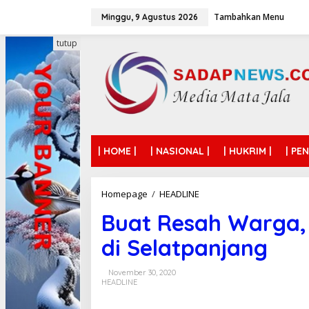
L
Tambahkan Menu
e
Minggu, 9 Agustus 2026
w
a
tutup
t
i
k
e
k
o
n
t
| HOME |
| NASIONAL |
| HUKRIM |
| PE
e
n
Homepage
/
HEADLINE
B
u
Buat Resah Warga, P
a
t
di Selatpanjang
R
e
s
November 30, 2020
a
HEADLINE
h
W