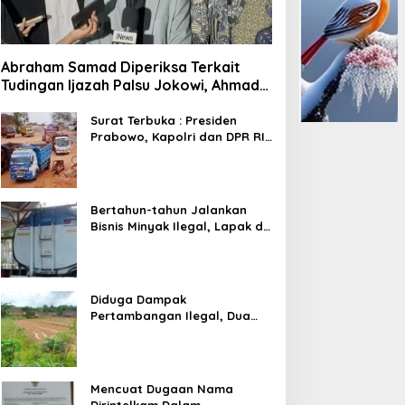
Abraham Samad Diperiksa Terkait
Tudingan Ijazah Palsu Jokowi, Ahmad
Khozinudin: Polisi Main Pasal Karet
Surat Terbuka : Presiden
Prabowo, Kapolri dan DPR RI
Mohon Segera Ditindak
Pelaku Pertambangan Ilegal
di Tuban
Bertahun-tahun Jalankan
Bisnis Minyak Ilegal, Lapak di
Kecamatan Kedewan Tetap
Aman
Diduga Dampak
Pertambangan Ilegal, Dua
Kali Jalan Desa Putus
Mencuat Dugaan Nama
Dirintelkam Dalam