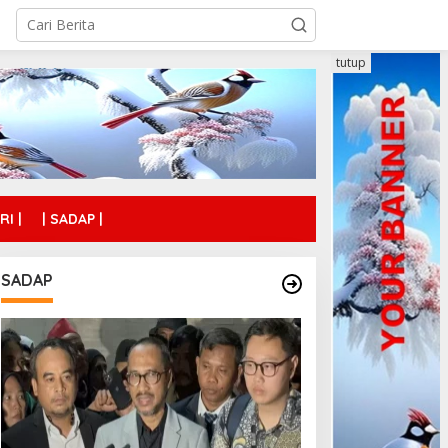
tutup
RI |
| SADAP |
SADAP