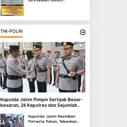
Pertambangan Ilegal di Kab.
Blitar yang Masih Tetap
Beroperasi
TNI-POLRI
Kapolda Jatim Pimpin Sertijab Besar-
besaran, 26 Kapolres dan Sejumlah
Pejabat Utama Berganti
Kapolda Jatim Resmikan
Polresta Tuban, Tekankan
Peningkatan Profesionalisme